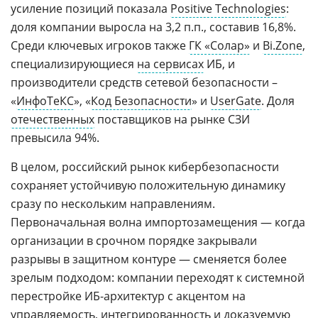
усиление позиций показала
Positive Technologies
:
доля компании выросла на 3,2 п.п., составив 16,8%.
Среди ключевых игроков также
ГК «Солар»
и
Bi.Zone
,
специализирующиеся
на сервисах
ИБ, и
производители средств сетевой безопасности –
«
ИнфоТеКС
», «
Код Безопасности
» и
UserGate
. Доля
отечественных
поставщиков на рынке СЗИ
превысила 94%.
В целом, российский рынок кибербезопасности
сохраняет устойчивую положительную динамику
сразу по нескольким направлениям.
Первоначальная волна импортозамещения — когда
организации в срочном порядке закрывали
разрывы в защитном контуре — сменяется более
зрелым подходом: компании переходят к системной
перестройке ИБ-архитектур с акцентом на
управляемость
, интегрированность и доказуемую