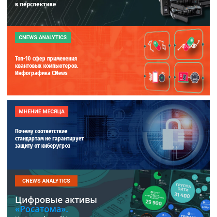
в перспективе
CNEWS ANALYTICS
Топ-10 сфер применения
квантовых компьютеров.
Инфографика CNews
МНЕНИЕ МЕСЯЦА
Почему соответствие
стандартам не гарантирует
защиту от киберугроз
CNEWS ANALYTICS
Цифровые активы
«Росатома».