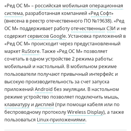
«Ред ОС М» –
российская
мобильная операционная
система
, разработанная компанией «
Ред Софт
»
(внесена в реестр отечественного ПО №19638). «Ред
ОС М» поддерживает работу
отечественных
СЗИ
и не
содержит
сервисов Google
. Установка приложений в
«Ред ОС М» происходит через предустановленный
маркет
RuStore
. Также «Ред ОС М» позволяет
сочетать в одном устройстве 2 режима работы:
мобильный и настольный. В мобильном режиме
пользователи получают привычный интерфейс и
высокую производительность за счет запуска
приложений
Android
без эмуляции. В настольном
режиме устройство позволяет подключить мышь,
клавиатуру
и
дисплей
(при помощи кабеля или по
беспроводному протоколу
Wireless Display
), а также
пользоваться
Linux-приложениями
.