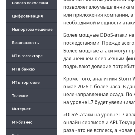
нового поколения
позволяет злоумышленникам б
или приложения компании, а 
Цифровизация
необходимой мощности атаки
Импортозамещение
Более мощные DDoS-атаки на
последствиями. Прежде всего,
Безопасность
Более мощные атаки могут пр
ИТ в госсекторе
дальнейшем к серьезным фина
подрывают доверие потребите
ИТ в банках
Кроме того, аналитики StormW
ИТ в торговле
в мае 2026 г. более часа. В д
целенаправленная осада. По 
Телеком
на уровне L7 будет увеличива
Интернет
«DDoS-атаки на уровне L7 явл
онлайн-сервисов и
API
. Текущ
ИТ-бизнес
раза - это не всплеск, а нова