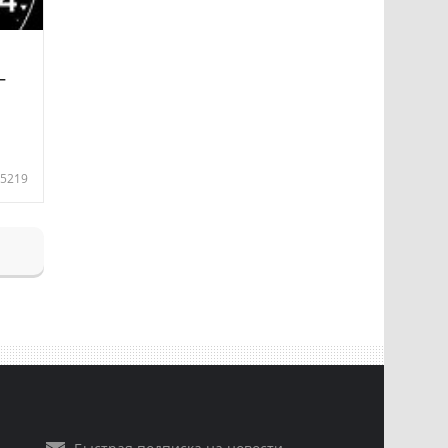
—
5219