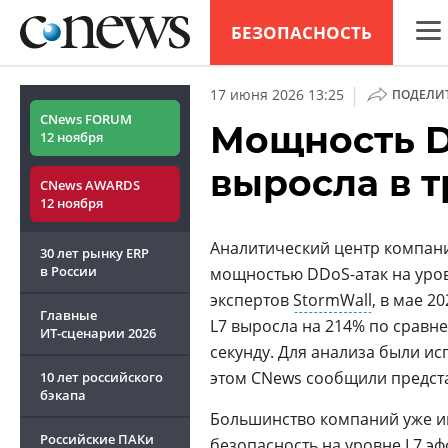
БЕЗОПАСНОСТЬ
CNew
|
17 июня 2026 13:25
ПОДЕЛИ
Анал
CNews FORUM
Мощность D
12 ноября
Конф
выросла в т
CNews AWARDS
Марк
12 ноября
Техн
Аналитический центр компани
30 лет рынку ERP
ТВ
в России
мощностью DDoS-атак на уро
экспертов
StormWall
, в мае 
Главные
L7 выросла на 214% по сравнен
ИТ-сценарии
2026
секунду. Для анализа были ис
этом CNews сообщили предста
10 лет российского
бэкапа
Большинство компаний уже име
Российские ПАКи
безопасность на уровне L7 эф