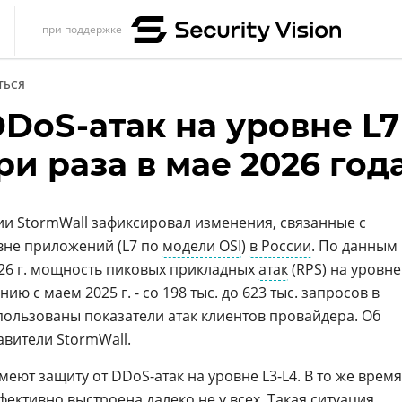
при поддержке
s
ТЬСЯ
итика
DoS-атак на уровне L7
еренции
ри раза в мае 2026 год
ет
ика
и StormWall зафиксировал изменения, связанные с
вне приложений (L7 по
модели OSI
)
в России
. По данным
2026 г. мощность пиковых прикладных
атак
(RPS) на уровне
ию с маем 2025 г. - со 198 тыс. до 623 тыс. запросов в
пользованы показатели атак клиентов провайдера. Об
вители StormWall.
ют защиту от DDoS-атак на уровне L3-L4. В то же время
фективно выстроена далеко не у всех. Такая ситуация