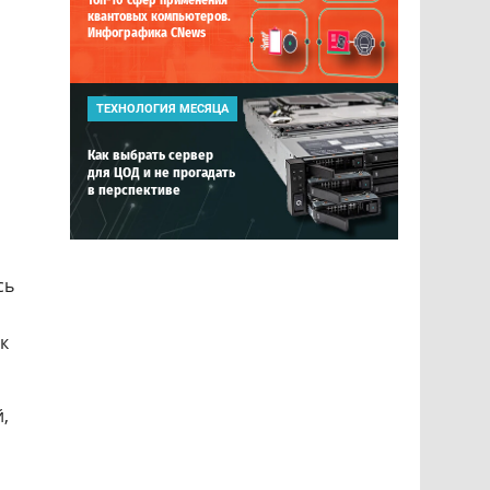
Топ-10 сфер применения
квантовых компьютеров.
Инфографика CNews
ТЕХНОЛОГИЯ МЕСЯЦА
Как выбрать сервер
для ЦОД и не прогадать
в перспективе
сь
к
,