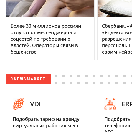
Более 30 миллионов россиян
Сбербанк, «А
отлучат от мессенджеров и
«Яндекс» во
соцсетей по требованию
разрешения
властей. Операторы связи в
персональн
бешенстве
своим нейр
CNEWSMARKET
VDI
ER
Подобрать тариф на аренду
Подобрать 
виртуальных рабочих мест
телефонию
АТС