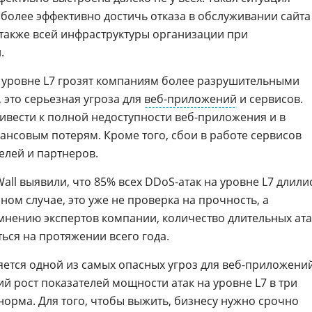
олее эффективно достичь отказа в обслуживании сайта
также всей инфраструктуры организации при
.
 уровне L7 грозят компаниям более разрушительными
 это серьезная угроза для
веб-приложений
и сервисов.
ивести к полной недоступности веб-приложения и в
нсовым потерям. Кроме того, сбои в работе сервисов
лей и партнеров.
all выявили, что 85% всех DDoS-атак на уровне L7 длили
анном случае, это уже не проверка на прочность, а
мнению экспертов компании, количество длительных ата
ться на протяжении всего года.
яется одной из самых опасных угроз для веб-приложений
ий рост показателей мощности атак на уровне L7 в три
я норма. Для того, чтобы выжить, бизнесу нужно срочно