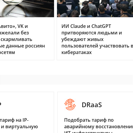
вито», VK и
ИИ Claude и ChatGPT
зжелали без
притворяются людьми и
 скармливать
убеждают живых
ые данные россиян
пользователей участвовать 
осетям
кибератаках
P
DRaaS
тариф на IP-
Подобрать тариф по
 и виртуальную
аварийному восстановлен
ИТ-инфраструктуры