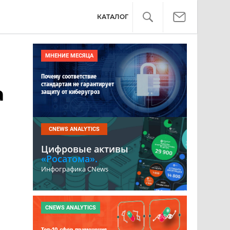
КАТАЛОГ
МНЕНИЕ МЕСЯЦА
Почему соответствие
стандартам не гарантирует
а
защиту от киберугроз
CNEWS ANALYTICS
Цифровые активы
«Росатома».
Инфографика CNews
CNEWS ANALYTICS