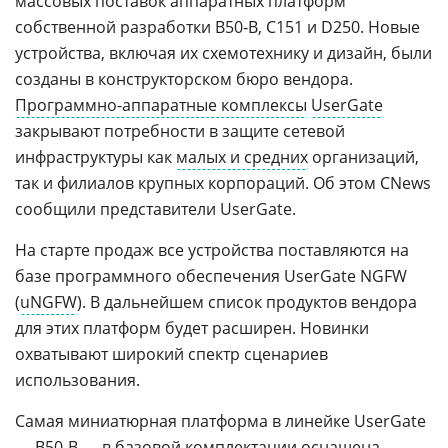
массовых поставок аппаратных платформ
собственной разработки B50‑B, С151 и D250. Новые
устройства, включая их схемотехнику и дизайн, были
созданы в конструкторском бюро вендора.
Программно-аппаратные комплексы
UserGate
закрывают потребности в защите сетевой
инфраструктуры как
малых и средних
организаций,
так и филиалов крупных корпораций. Об этом CNews
сообщили представители UserGate.
На старте продаж все устройства поставляются на
базе программного обеспечения UserGate NGFW
(
uNGFW
). В дальнейшем список продуктов вендора
для этих платформ будет расширен. Новинки
охватывают широкий спектр сценариев
использования.
Самая миниатюрная платформа в линейке UserGate
— B50‑B — в базовой комплектации оснащена