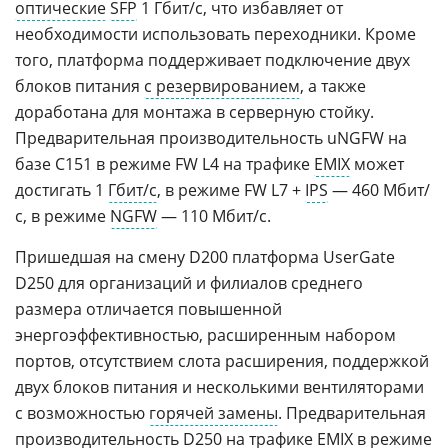
оптические
SFP
1 Гбит/с, что избавляет от
необходимости использовать переходники. Кроме
того, платформа поддерживает подключение двух
блоков питания
с резервированием
, а также
доработана для монтажа в серверную стойку.
Предварительная производительность uNGFW на
базе С151 в режиме FW L4 на трафике
EMIX
может
достигать 1
Гбит/с
, в режиме FW L7 +
IPS
— 460 Мбит/
с, в режиме
NGFW
— 110 Мбит/с.
Пришедшая на смену D200 платформа UserGate
D250 для организаций и филиалов среднего
размера отличается повышенной
энергоэффективностью, расширенным набором
портов, отсутствием слота расширения, поддержкой
двух блоков питания и несколькими вентиляторами
с возможностью
горячей замены
. Предварительная
производительность D250 на трафике EMIX в режиме