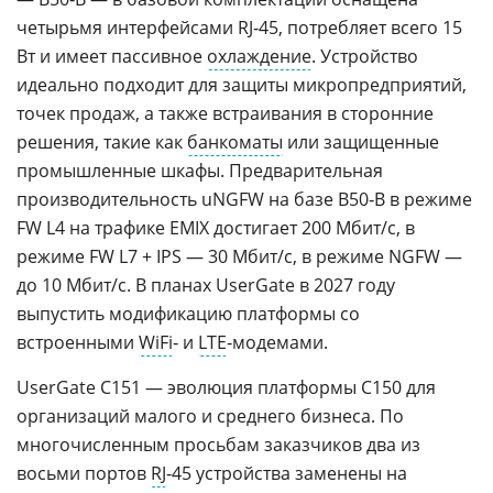
четырьмя интерфейсами RJ‑45, потребляет всего 15
Вт и имеет пассивное
охлаждение
. Устройство
идеально подходит для защиты микропредприятий,
точек продаж, а также встраивания в сторонние
решения, такие как
банкоматы
или защищенные
промышленные шкафы. Предварительная
производительность uNGFW на базе B50‑B в режиме
FW L4 на трафике EMIX достигает 200 Мбит/с, в
режиме FW L7 + IPS — 30 Мбит/с, в режиме NGFW —
до 10 Мбит/с. В планах UserGate в 2027 году
выпустить модификацию платформы со
встроенными
WiFi
‑ и
LTE
‑модемами.
UserGate С151 — эволюция платформы С150 для
организаций малого и среднего бизнеса. По
многочисленным просьбам заказчиков два из
восьми портов
RJ
‑45 устройства заменены на