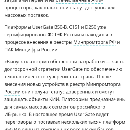
затратами перейти на
отечественные
ARM-
процессоры
, как только они станут доступны для
массовых поставок.
Платформы UserGate B50‑B, C151 и D250 уже
сертифицированы
ФСТЭК России
и находятся в
процессе внесения в реестры
Минпромторга РФ
и
ПАК Минцифры России.
«Выпуск платформ
собственной разработки
— часть
долгосрочной стратегии UserGate по обеспечению
технологического суверенитета страны. После
внесения новых устройств в
реестр Минпромторга
России
они получат статус доверенных и смогут
защищать
объекты КИИ
. Платформы предназначены
для самых массовых сегментов российского
ИБ‑рынка. В настоящее время UserGate ведет
переговоры о поставках нескольких тысяч платформ
B50‑B в один из крупнейших
российских
банков
,