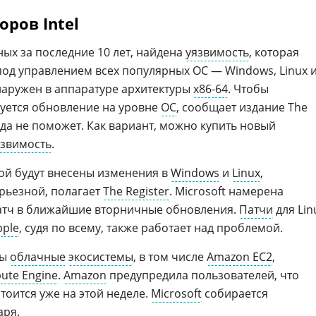
ров Intel
ных за последние 10 лет, найдена
уязвимость
, которая
под управлением всех популярных ОС — Windows, Linux 
аружен в аппаратуре архитектуры
x86-64
. Чтобы
буется обновление на уровне
ОС
, сообщает издание The
да не поможет. Как вариант, можно купить новый
язвимость
.
рой будут внесены изменения в
Windows
и
Linux
,
ерьезной, полагает
The Register
. Microsoft намерена
атч в ближайшие вторничные обновления.
Патчи
для Lin
pple
, судя по всему, также работает над проблемой.
ны
облачные
экосистемы
, в том числе
Amazon EC2
,
ute Engine
.
Amazon
предупредила пользователей, что
тоится уже на этой неделе.
Microsoft
собирается
аря.