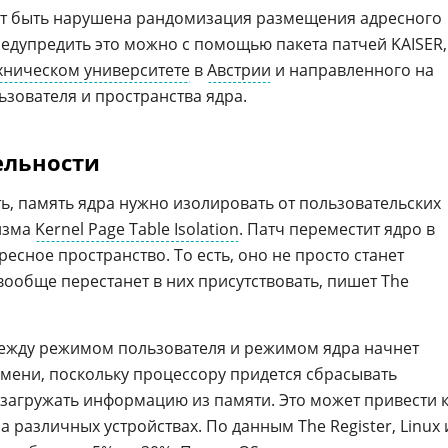
ет быть нарушена рандомизация размещения адресного
редупредить это можно с помощью пакета патчей KAISER,
хническом университете
в
Австрии
и направленного на
ьзователя и пространства ядра.
ельности
ь, память ядра нужно изолировать от пользовательских
изма
Kernel Page Table Isolation
. Патч переместит ядро в
сное пространство. То есть, оно не просто станет
вообще перестанет в них присутствовать, пишет The
между режимом пользователя и режимом ядра начнет
мени, поскольку процессору придется сбрасывать
агружать информацию из памяти. Это может привести 
 различных устройствах. По данным The Register, Linux 