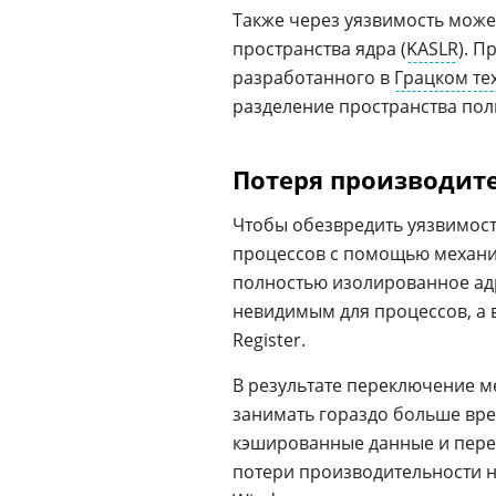
Также через уязвимость мож
пространства ядра (
KASLR
). П
разработанного в
Грацком те
разделение пространства пол
Потеря производит
Чтобы обезвредить уязвимост
процессов с помощью механ
полностью изолированное адре
невидимым для процессов, а 
Register.
В результате переключение 
занимать гораздо больше вре
кэшированные данные и перез
потери производительности на