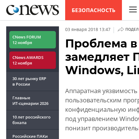
БЕЗОПАСНОСТЬ
CNew
|
03 января 2018 13:47
ПОДЕЛ
Анал
CNews FORUM
Проблема в 
12 ноября
Конф
замедляет 
CNews AWARDS
Марк
12 ноября
Windows, L
Техн
30 лет рынку ERP
ТВ
в России
Аппаратная уязвимость 
Главные
пользовательским прог
ИТ-сценарии
2026
конфиденциальную инфо
10 лет российского
под управлением Window
бэкапа
понизит производительн
Российские ПАКи