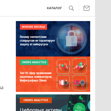
КАТАЛОГ
МНЕНИЕ МЕСЯЦА
Почему соответствие
стандартам не гарантирует
защиту от киберугроз
CNEWS ANALYTICS
Топ-10 сфер применения
квантовых компьютеров.
Инфографика CNews
ва
CNEWS ANALYTICS
Цифровые активы