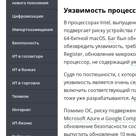
нового поколения
Уязвимость процессо
Цифровизация
В процессорах Intel, выпущен
Импортозамещение
подвергает риску устройства 
64-битной macOS.
Баг
был обн
Безопасность
обезвредить уязвимость, тре
Register, обновление микроко
ИТ в госсекторе
процессор, не содержащий
у
ИТ в банках
Судя по поспешности, с кото
уязвимость является очень с
ИТ в торговле
включить соответствующий п
Телеком
тоже уже разрабатываются.
A
Интернет
Помимо ОС, риску подверже
Microsoft Azure
и
Google Comp
ИТ-бизнес
обновление безопасности сос
выпустить обновление 10 янв