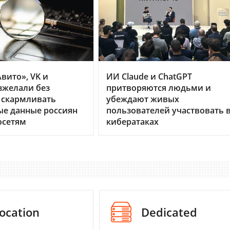
вито», VK и
ИИ Claude и ChatGPT
зжелали без
притворяются людьми и
 скармливать
убеждают живых
ые данные россиян
пользователей участвовать 
осетям
кибератаках
ocation
Dedicated