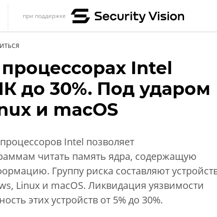
при поддержке
s
ИТЬСЯ
итика
процессорах Intel
еренции
ПК до 30%. Под ударом
ет
inux и macOS
ика
процессоров Intel позволяет
раммам читать память ядра, содержащую
рмацию. Группу риска составляют устройст
s, Linux и macOS. Ликвидация уязвимости
ость этих устройств от 5% до 30%.