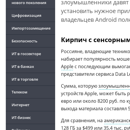
злоумышленники давят 
нового поколения
установить нужное при
Цифровизация
владельцев Android по
Импортозамещение
Кирпич с сенсорны
Безопасность
Россияне, владеющие техник
ИТ в госсекторе
набирает популярность моше
Apple
с последующим вымоган
ИТ в банках
представители сервиса Data Lea
ИТ в торговле
Сумма, которую
злоумышлен
Телеком
устройств Apple, может быть 
евро или около 8200 руб. по 
Интернет
выхода материала составлял 5
ИТ-бизнес
Для сравнения, на
американс
128 ГБ за $499 или 35,4 тыс. 