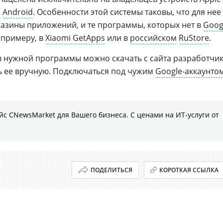
й
Android
. Особенности этой системы таковы, что для нее
азины приложений, и те программы, которых нет в
Goog
 примеру, в
Xiaomi GetApps
или в
российском
RuStore
.
в нужной программы можно скачать с сайта разработчи
ь ее вручную. Подключаться под чужим
Google-аккаунто
с CNewsMarket для Вашего бизнеса. С ценами на ИТ-услуги от
ПОДЕЛИТЬСЯ
КОРОТКАЯ ССЫЛКА