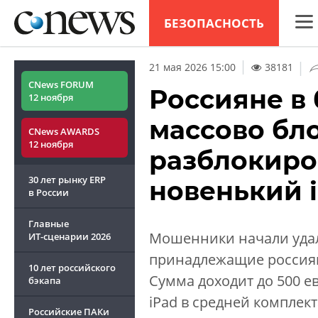
БЕЗОПАСНОСТЬ
CNew
|
21 мая 2026 15:00
38181
Анал
CNews FORUM
Россияне в 
12 ноября
Конф
массово бло
CNews AWARDS
Марк
12 ноября
разблокиро
Техн
30 лет рынку ERP
новенький 
ТВ
в России
Главные
Мошенники начали удал
ИТ-сценарии
2026
принадлежащие россияна
10 лет российского
Сумма доходит до 500 ев
бэкапа
iPad в средней комплект
Российские ПАКи