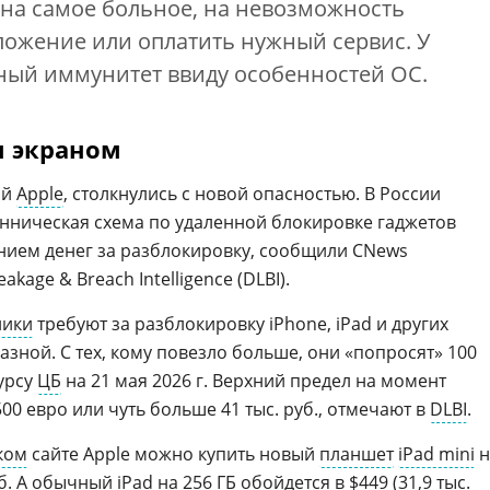
на самое больное, на невозможность
ложение или оплатить нужный сервис. У
лный иммунитет ввиду особенностей ОС.
м экраном
ой
Apple
, столкнулись с новой опасностью. В России
нническая схема по удаленной блокировке гаджетов
ием денег за разблокировку, сообщили CNews
kage & Breach Intelligence (DLBI).
ники
требуют за разблокировку iPhone, iPad и других
разной. С тех, кому повезло больше, они «попросят» 100
курсу
ЦБ
на 21 мая 2026 г. Верхний предел на момент
00 евро или чуть больше 41 тыс. руб., отмечают в
DLBI
.
ком
сайте Apple можно купить новый
планшет
iPad mini
н
руб. А обычный
iPad
на 256 ГБ обойдется в $449 (31,9 тыс.