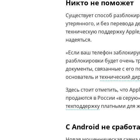
Никто не поможет
Существует способ разблокир
утерянного, и без перевода д
техническую поддержку Apple
надеяться.
«Если ваш телефон заблокиру
разблокировки будет очень т
документы, связанные с его п
основатель и
технический ди
Здесь стоит отметить, что App
продаются в России «в серую».
техподдержку
платными для ж
С Android не сработ
Новая
мошенническая схема