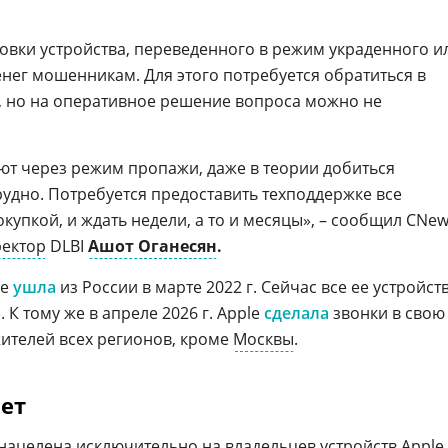
овки устройства, переведенного в режим украденного и
енег мошенникам. Для этого потребуется обратиться в
, но на оперативное решение вопроса можно не
ют через режим пропажи, даже в теории добиться
рудно. Потребуется предоставить техподдержке все
окупкой, и ждать недели, а то и месяцы», – сообщил CNe
ректор
DLBI
Ашот Оганесян
.
le
ушла
из России в марте 2022 г. Сейчас все ее устройст
 К тому же в апреле 2026 г. Apple
сделала
звонки в свою
ителей всех регионов, кроме
Москвы
.
ает
нацелена исключительно на владельцев устройств Apple