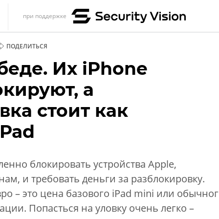
при поддержке
s
ПОДЕЛИТЬСЯ
итика
беде. Их iPhone
еренции
кируют, а
ет
вка стоит как
ика
iPad
енно блокировать устройства Apple,
м, и требовать деньги за разблокировку.
ро – это цена базового iPad mini или обычно
ации. Попасться на уловку очень легко –