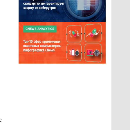
стандартам не гарантирует
защиту от киберугроз
CNEWS ANALYTICS
Топ-10 сфер применения
квантовых компьютеров.
Инфографика CNews
а