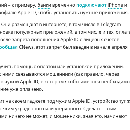
ний – к примеру,
банки
временно
подключают
iPhone
и
профилю
Apple ID
, чтобы установить нужные приложения.
 Они размещают в интернете, в том числе в
Telegram-
ановке популярных приложений, в том числе и тех, оплат
после запрета пополнения
Apple ID
с лицевых счетов
ообщал
CNews, этот запрет был введен в начале апреля
учить помощь с оплатой или установкой приложений,
 с ними связываются мошенники (как правило, через
и в чужой Apple ID, в котором якобы имеются необходим
ние уже оплачено.
т на своем гаджете под чужим Apple ID, устройство тут 
режим украденного или утерянного. Сделать с этим
ми ничего не может, и мошенники, зная это, начинают