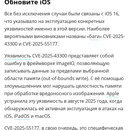
Обновите iOS
Все без исключения случаи были связаны с iOS 16,
что указывало на эксплуатацию конкретных
уязвимостей именно в этой версии. Наиболее
вероятными виновниками названы «
баги
» CVE-2025-
43300 и CVE-2025-55177.
Уязвимость
CVE-2025-43300 представляет собой
ошибку в фреймворке ImageIO, позволяющую
записывать данные за пределами выбранной
области памяти (out-of-bounds write). С её помощью
злоумышленник мог нарушать целостность памяти
при обработке вредоносного изображения.
Apple
устранила эту уязвимость в августе 2025 года, когда
обнаружилась её активная эксплуатация в атаках на
iOS,
iPadOS
и macOS.
CVE-2025-55177
, в свою очередь, это специфическая