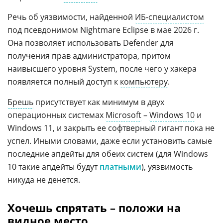
Речь об уязвимости, найденной
ИБ-специалистом
под псевдонимом Nightmare Eclipse в мае 2026 г.
Она позволяет использовать
Defender
для
получения прав администратора, притом
наивысшего уровня System, после чего у хакера
появляется полный доступ к
компьютеру
.
Брешь
присутствует как минимум в двух
операционных системах
Microsoft
–
Windows 10
и
Windows 11, и закрыть ее софтверный гигант пока не
успел. Иными словами, даже если установить самые
последние апдейты для обеих систем (для Windows
10 такие апдейты будут
платными
), уязвимость
никуда не денется.
Хочешь спрятать – положи на
видное место