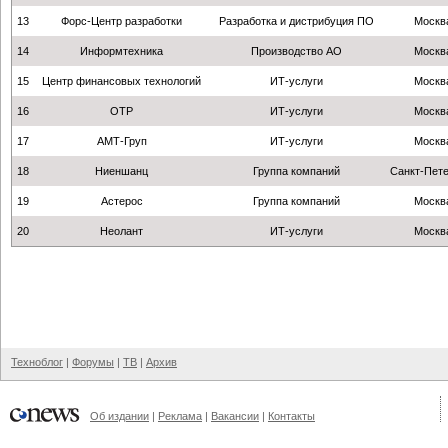
13
Форс-Центр разработки
Разработка и дистрибуция ПО
Москв
14
Информтехника
Производство АО
Москв
15
Центр финансовых технологий
ИТ-услуги
Москв
16
ОТР
ИТ-услуги
Москв
17
АМТ-Груп
ИТ-услуги
Москв
18
Ниеншанц
Группа компаний
Санкт-Пете
19
Астерос
Группа компаний
Москв
20
Неолант
ИТ-услуги
Москв
Техноблог
|
Форумы
|
ТВ
|
Архив
Об издании
|
Реклама
|
Вакансии
|
Контакты