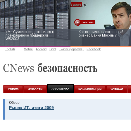
«Mr. Сумкин» подготовился к
Как строился электронный
прекращению поддержки
бизнес Банка Москвы?
WS2003
English
Mobile
Android
Light
Twitter (topnews)
Facebook
Заоблачная оптимизация: как
Рейтинг CNewsInfrastructure 20
Faberlic изменил подход к
приглашаем участвовать
аналитике
АНАЛИТИКА
CNEWS
НОВОСТИ
КОНФЕРЕНЦИИ
ЖУРНАЛ
Обзор
Рынок ИТ: итоги 2009