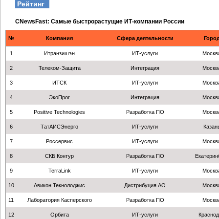
Рейтинг
CNewsFast: Самые быстрорастущие ИТ-компании России
№
Компания
Сфера деятельности
Горо
1
Итранзишэн
ИТ-услуги
Москв
2
Телеком-Защита
Интеграция
Москв
3
ИТСК
ИТ-услуги
Москв
4
ЭкоПрог
Интеграция
Москв
5
Positive Technologies
Разработка ПО
Москв
6
ТатАИСЭнерго
ИТ-услуги
Казан
7
Россервис
ИТ-услуги
Москв
8
СКБ Контур
Разработка ПО
Екатерин
9
TerraLink
ИТ-услуги
Москв
10
Авикон Текнолоджис
Дистрибуция АО
Москв
11
Лаборатория Касперского
Разработка ПО
Москв
12
Орбита
ИТ-услуги
Краснод