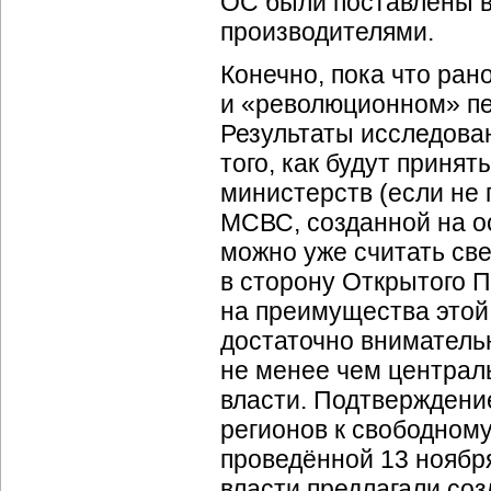
ОС были поставлены в
производителями.
Конечно, пока что ра
и «революционном» пе
Результаты исследова
того, как будут приня
министерств (если не 
МСВС, созданной на о
можно уже считать св
в сторону Открытого П
на преимущества этой 
достаточно внимательн
не менее чем централ
власти. Подтверждени
регионов к свободном
проведённой 13 ноябр
власти предлагали соз