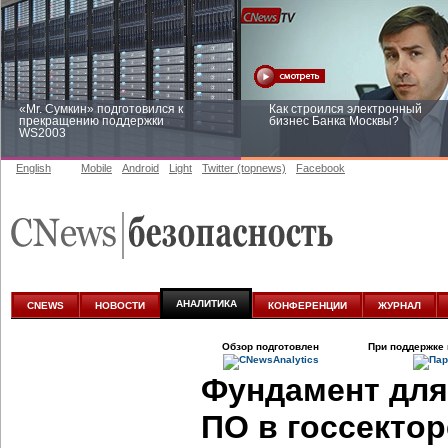
«Mr. Сумкин» подготовился к
Как строился электронный
прекращению поддержки
бизнес Банка Москвы?
WS2003
English
Mobile
Android
Light
Twitter (topnews)
Facebook
Заоблачная оптимизация: как
Рейтинг CNewsInfrastructure 20
Faberlic изменил подход к
приглашаем участвовать
аналитике
АНАЛИТИКА
CNEWS
НОВОСТИ
КОНФЕРЕНЦИИ
ЖУРНАЛ
Обзор подготовлен
При поддержке 
Фундамент для
ПО в госсекто