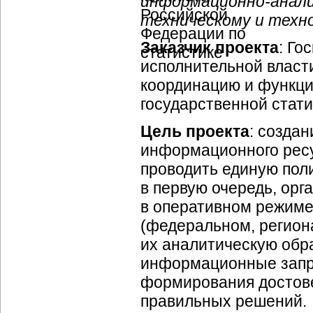
информационно-анал
техническому и техн
Заказчик проекта
: Го
исполнительной влас
координацию и функци
государственной стати
Цель проекта
: созда
информационного ресу
проводить единую пол
в первую очередь, орг
в оперативном режиме
(федеральном, регион
их аналитическую обр
информационные запро
формирования достове
правильных решений.