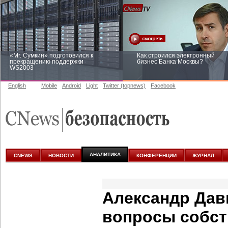
«Mr. Сумкин» подготовился к
Как строился электронный
прекращению поддержки
бизнес Банка Москвы?
WS2003
English
Mobile
Android
Light
Twitter (topnews)
Facebook
Заоблачная оптимизация: как
Рейтинг CNewsInfrastructure 20
Faberlic изменил подход к
приглашаем участвовать
аналитике
АНАЛИТИКА
CNEWS
НОВОСТИ
КОНФЕРЕНЦИИ
ЖУРНАЛ
Александр Дав
вопросы собст