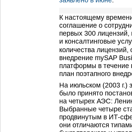
заявлено в июне
.
К настоящему времени
соглашение о сотрудни
первых 300 лицензий,
и консалтинговые услу
количества лицензий,
внедрение mySAP Busin
платформы в течение п
план поэтапного внед
На июльском (2003 г.)
было принято постано
на четырех АЭС: Ленин
Выбранные четыре ста
продвинутым в
ИТ-сф
они отличаются типам