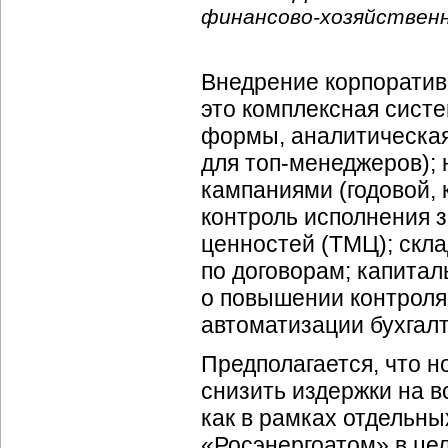
финансово-хозяйствен
Внедрение корпорати
это комплексная сист
формы, аналитическая 
для
топ-менеджеров
);
кампаниями (годовой, 
контроль исполнения 
ценностей (ТМЦ); скл
по договорам; капита
о повышении контроля
автоматизации бухгалт
Предполагается, что н
снизить издержки на в
как в рамках отдельны
«Росэнергоатом» в це