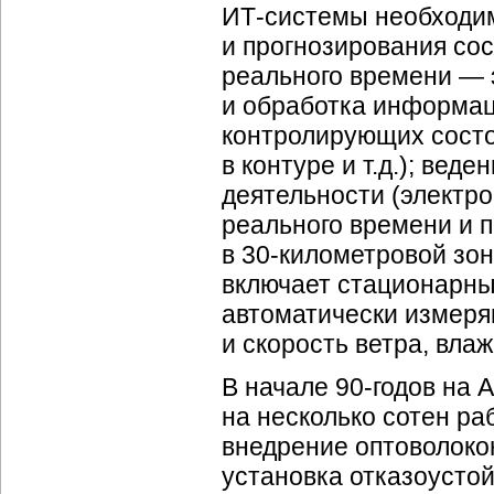
ИТ-системы
необходим
и прогнозирования со
реального времени — э
и обработка информац
контролирующих состо
в контуре и т.д.); вед
деятельности (электр
реального времени и 
в 30-километровой зон
включает стационарны
автоматически измер
и скорость ветра, влажн
В начале 90-годов на 
на несколько сотен ра
внедрение оптоволокон
установка отказоусто