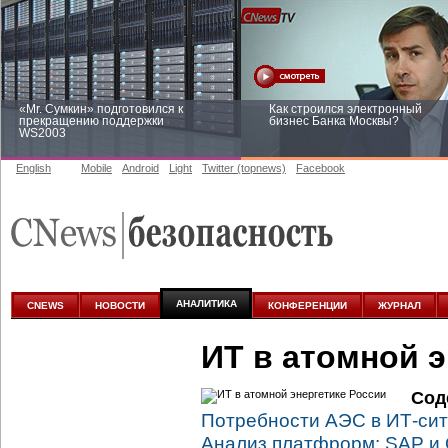
«Mr. Сумкин» подготовился к
Как строился электронный
прекращению поддержки
бизнес Банка Москвы?
WS2003
English
Mobile
Android
Light
Twitter (topnews)
Facebook
Заоблачная оптимизация: как
Рейтинг CNewsInfrastructure 20
Faberlic изменил подход к
приглашаем участвовать
аналитике
АНАЛИТИКА
CNEWS
НОВОСТИ
КОНФЕРЕНЦИИ
ЖУРНАЛ
ИТ в атомной э
Сод
Потребности АЭС в
ИТ-си
Анализ платфрорм: SAP и 