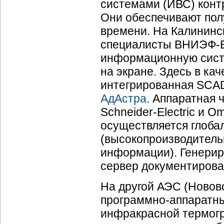
системами (ИВС) конт
Они обеспечивают пол
времени. На Калининск
специалисты
ВНИЭФ-В
информационную систе
на экране. Здесь в ка
интегрированная SCAD
АдАстра
. Аппаратная 
Schneider-Electric
и Om
осуществляется глоб
(высокопроизводитель
информации). Генерир
сервер документирова
На другой АЭС (Новов
программно-аппаратн
инфракрасной термог