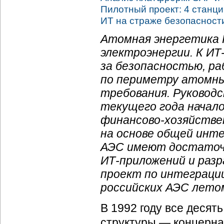
Пилотный проект: 4 станц
ИТ на страже безопаснос
Атомная энергетика 
электроэнергии. К
ИТ
за безопасностью, р
по периметру атомны
требования. Руковод
текущего года начало
финансово-хозяйстве
на основе общей инт
АЭС имеют достаточн
ИТ-приложений
и разр
проект по интеграци
российских АЭС лето
В 1992 году все деся
структуры — концерна