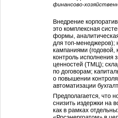
финансово-хозяйствен
Внедрение корпорати
это комплексная сист
формы, аналитическая 
для
топ-менеджеров
);
кампаниями (годовой, 
контроль исполнения 
ценностей (ТМЦ); скл
по договорам; капита
о повышении контроля
автоматизации бухгалт
Предполагается, что н
снизить издержки на в
как в рамках отдельны
«Росэнергоатом» в це