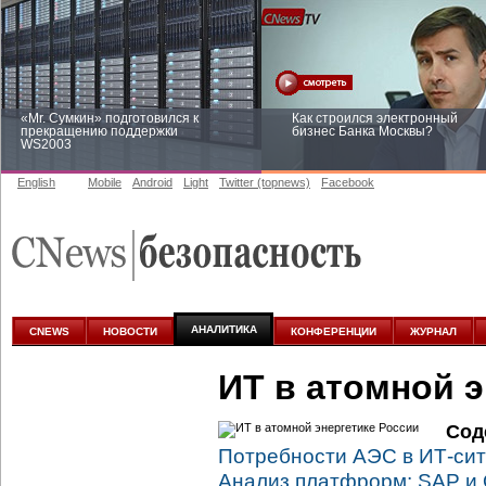
«Mr. Сумкин» подготовился к
Как строился электронный
прекращению поддержки
бизнес Банка Москвы?
WS2003
English
Mobile
Android
Light
Twitter (topnews)
Facebook
Заоблачная оптимизация: как
Рейтинг CNewsInfrastructure 20
Faberlic изменил подход к
приглашаем участвовать
аналитике
АНАЛИТИКА
CNEWS
НОВОСТИ
КОНФЕРЕНЦИИ
ЖУРНАЛ
ИТ в атомной э
Сод
Потребности АЭС в
ИТ-си
Анализ платфрорм: SAP и 