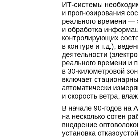
ИТ-системы
необходим
и прогнозирования со
реального времени — э
и обработка информац
контролирующих состо
в контуре и т.д.); вед
деятельности (электр
реального времени и 
в 30-километровой зон
включает стационарны
автоматически измер
и скорость ветра, влажн
В начале 90-годов на 
на несколько сотен ра
внедрение оптоволокон
установка отказоусто