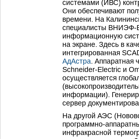
системами (ИВС) конт
Они обеспечивают пол
времени. На Калининск
специалисты
ВНИЭФ-В
информационную систе
на экране. Здесь в ка
интегрированная SCAD
АдАстра
. Аппаратная 
Schneider-Electric
и Om
осуществляется глоб
(высокопроизводитель
информации). Генерир
сервер документирова
На другой АЭС (Новов
программно-аппаратн
инфракрасной термог