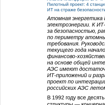
Пилотный проект: 4 станц
ИТ на страже безопаснос
Атомная энергетика 
электроэнергии. К
ИТ
за безопасностью, р
по периметру атомны
требования. Руковод
текущего года начало
финансово-хозяйстве
на основе общей инт
АЭС имеют достаточн
ИТ-приложений
и разр
проект по интеграци
российских АЭС лето
В 1992 году все деся
структуры — концерна