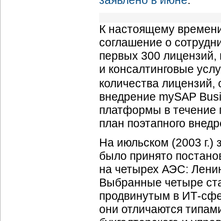
заявлено в июне
.
К настоящему времени
соглашение о сотрудни
первых 300 лицензий,
и консалтинговые услу
количества лицензий,
внедрение mySAP Busin
платформы в течение п
план поэтапного внед
На июльском (2003 г.)
было принято постано
на четырех АЭС: Ленин
Выбранные четыре ста
продвинутым в
ИТ-сф
они отличаются типам