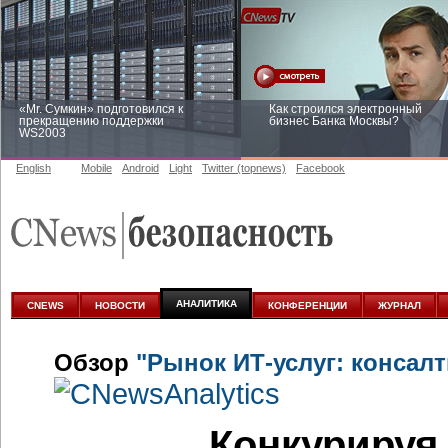
«Mr. Сумкин» подготовился к
Как строился электронный
прекращению поддержки
бизнес Банка Москвы?
WS2003
English
Mobile
Android
Light
Twitter (topnews)
Facebook
Заоблачная оптимизация: как
Рейтинг CNewsInfrastructure 20
Faberlic изменил подход к
приглашаем участвовать
аналитике
АНАЛИТИКА
CNEWS
НОВОСТИ
КОНФЕРЕНЦИИ
ЖУРНАЛ
Обзор
"Рынок ИТ-услуг: консалт
Конкурируя 