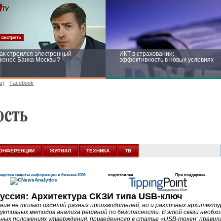
ак строился электронный
ИКТ в страховании:
изнес Банка Москвы?
эффективность в новых условиях
s)
Facebook
ейтинг CNewsInfrastructure 2015:
Информационная безопасность
риглашаем участвовать
бизнеса и госструктур: развитие в
новых условиях
ОНФЕРЕНЦИИ
ЖУРНАЛ
ТЕХНИКА
ТВ
едства защиты информации и бизнеса 2006
подготовлен
При поддержке
уссия: Архитектура СКЗИ типа USB-ключ
ние не только изделий разных производителей, но и различных архитектур
уктивных методов анализа решений по безопасности. В этой связи необх
ных положениях утверждения, приведенного в статье «USB-токен: правил