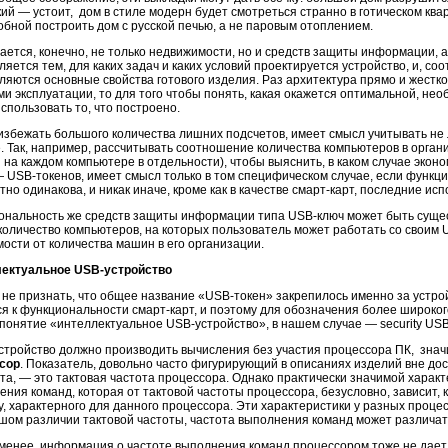
кий — устоит, дом в стиле модерн будет смотреться странно в готическом кв
обной построить дом с русской печью, а не паровым отоплением.
сается, конечно, не только недвижимости, но и средств защиты информации, 
яется тем, для каких задач и каких условий проектируется устройство, и, со
ляются основные свойства готового изделия. Раз архитектура прямо и жестк
и эксплуатации, то для того чтобы понять, какая окажется оптимальной, необ
спользовать то, что построено.
избежать большого количества лишних подсчетов, имеет смысл учитывать не
. Так, например, рассчитывать соотношение количества компьютеров в органи
и на каждом компьютере в отдельности), чтобы выяснить, в каком случае экон
— USB-токенов, имеет смысл только в том специфическом случае, если функци
но одинакова, и никак иначе, кроме как в качестве смарт-карт, последние исп
ональность же средств защиты информации типа USB-ключ может быть суще
а количество компьютеров, на которых пользователь может работать со своим
ости от количества машин в его организации.
ектуальное USB
-устройство
 не признать, что общее название «USB-токен» закрепилось именно за устр
ся к функциональности смарт-карт, и поэтому для обозначения более широког
понятие «интеллектуальное USB-устройство», в нашем случае — security USB-у
устройство должно производить вычисления без участия процессора ПК, знач
сор
. Показатель, довольно часто фигурирующий в описаниях изделий вне до
ста, — это тактовая частота процессора. Однако практически значимой харак
ния команд, которая от тактовой частоты процессора, безусловно, зависит, к
, характерного для данного процессора. Эти характеристики у разных процес
шом различии тактовой частоты, частота выполнения команд может различат
 менее, информация о частоте выполнения команд процессором тоже не дае