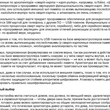
енные по архитектуре «смарт-карта + карт-ридер», например, ruToken, «
онтроллере и программно эмулируют функциональность смарт-карт. Это с
сти, они используют внешний чип памяти со всеми вытекающими последст
 находится внутри чипа смарт-карты, и атаковать ее очень сложно)».
ональность смарт-карте придает
программное обеспечение
для резидентного
ится SIM-картой для телефона, с другим ПО — USB-токеном. Функционально 
нтного процессора смарт-карты (кстати, серийного), либо для серийного мик
а «программная эмуляция» для описания отличий реализации устройств на б
— по крайней мере, неудачно.
дение о том, что безопасность USB-токенов на базе микроконтроллеров ниже,
 со всеми вытекающими последствиями (у смарт-карточных токенов памят
ать ее очень сложно)»,
необходимо анализировать по частям.
ых, предложенная формулировка не совсем верна, так как различие в действи
 на базе микроконтроллера память снаружи, а у чипа смарт-карты внутри, а в 
тся вся память устройства, а у микроконтроллера — не вся, а может быть е
расширяться за счет добавления «внешней» памяти. Архитектура же на базе
 памяти не предполагает, что вряд ли может трактоваться как преимущество.
ых, даже в том случае, если используется внешняя память, тезис о том, что э
я несколько необоснованным, поскольку трафик обмена информацией между
 обычно защищается стойким алгоритмом шифрования. Атаковать память дей
ровать правильно зашифрованные данные.
ный выбор
постройка могла считаться домом, она должна, по меньшей мере, удовлетвор
а и
гармония
процессов — чтобы двери-окна были, причем были достаточной
е готового дома можно ориентироваться на общие околоархитектурные сообр
ленький, что готическая архитектура давно устарела, что дома, построенные
 общее соображение, эти выкладки могут дать осечку: большой дом разрушит