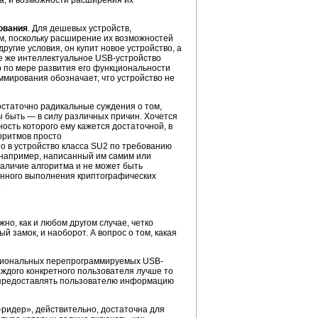
ра, и возможности расширения их
ования
. Для дешевых устройств,
м, поскольку расширение их возможностей
ругие условия, он купит новое устройство, а
е же интеллектуальное USB-устройство
 по мере развития его функциональности
мирования обозначает, что устройство не
остаточно радикальные суждения о том,
 быть — в силу различных причин. Хочется
ность которого ему кажется достаточной, в
оритмов просто
о в устройство класса SU2 по требованию
, например, написанный им самим или
наличие алгоритма и не может быть
венного выполнения криптографических
.
но, как и любом другом случае, четко
й замок, и наоборот. А вопрос о том, какая
кциональных перепрограммируемых USB-
аждого конкретного пользователя лучше то
им предоставлять пользователю информацию
т-ридер», действительно, достаточна для