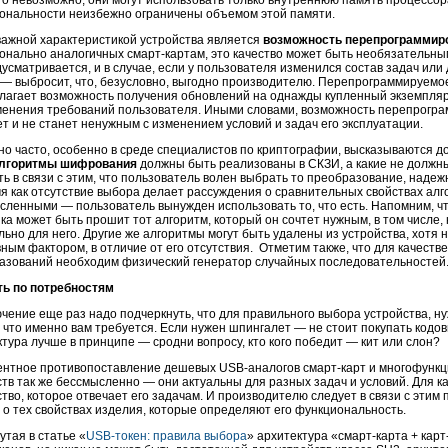
это невозможно, они могут использовать только внутреннюю память процессо
ональности неизбежно ограничены объемом этой памяти.
важной характеристикой устройства является
возможность перепрограммир
онально аналогичных смарт-картам, это качество может быть необязательны
усматривается, и в случае, если у пользователя изменился состав задач или д
 — выбросит, что, безусловно, выгодно производителю. Перепрограммируемо
лагает возможность получения обновлений на однажды купленный экземпляр
менения требований пользователя. Иными словами, возможность перепрограм
т и не станет ненужным с изменением условий и задач его эксплуатации.
но часто, особенно в среде специалистов по криптографии, высказываются д
лгоритмы шифрования
должны быть реализованы в СКЗИ, а какие не должны
ь в связи с этим, что пользователь волен выбрать то преобразование, надеж
мя как отсутствие выбора делает рассуждения о сравнительных свойствах алг
сленными — пользователь вынужден использовать то, что есть. Напомним, чт
ика может быть прошит тот алгоритм, который он сочтет нужным, в том числе
ьно для него. Другие же алгоритмы могут быть удалены из устройства, хотя 
вным фактором, в отличие от его отсутствия. Отметим также, что для качест
азований необходим физический генератор случайных последовательностей
ь по потребностям
чение еще раз надо подчеркнуть, что для правильного выбора устройства, нуж
 что именно вам требуется. Если нужен шпингалет — не стоит покупать кодовы
тура лучше в принципе — сродни вопросу, кто кого победит — кит или слон?
ентное противопоставление дешевых USB-аналогов смарт-карт и многофун
ств так же бессмысленно — они актуальны для разных задач и условий. Для к
ство, которое отвечает его задачам. И производителю следует в связи с эт
 о тех свойствах изделия, которые определяют его функциональность.
тая в статье «
USB-токен: правила выбора
» архитектура «смарт-карта + кар