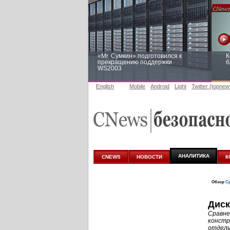
«Mr. Сумкин» подготовился к
К
прекращению поддержки
б
WS2003
English
Mobile
Android
Light
Twitter (topnew
Заоблачная оптимизация: как
Р
Faberlic изменил подход к
п
аналитике
АНАЛИТИКА
CNEWS
НОВОСТИ
К
Обзор
Ср
Диск
Сравне
констр
отдель