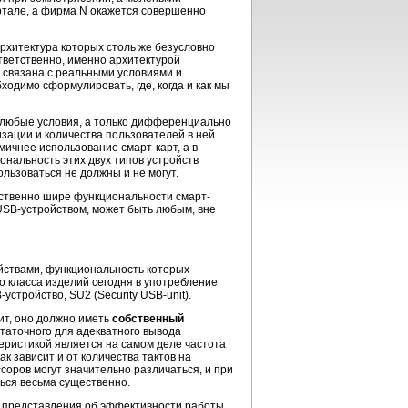
артале, а фирма N окажется совершенно
архитектура которых столь же безусловно
ответственно, именно архитектурой
о связана с реальными условиями и
ходимо сформулировать, где, когда и как мы
 любые условия, а только дифференциально
зации и количества пользователей в ней
омичнее использование смарт-карт, а в
ональность этих двух типов устройств
ользоваться не должны и не могут.
ственно шире функциональности смарт-
 USB-устройством, может быть любым, вне
ойствами, функциональность которых
о класса изделий сегодня в употребление
стройство, SU2 (Security USB-unit).
ит, оно должно иметь
собственный
статочного для адекватного вывода
теристикой является на самом деле частота
ак зависит и от количества тактов на
соров могут значительно различаться, и при
ься весьма существенно.
т представления об эффективности работы