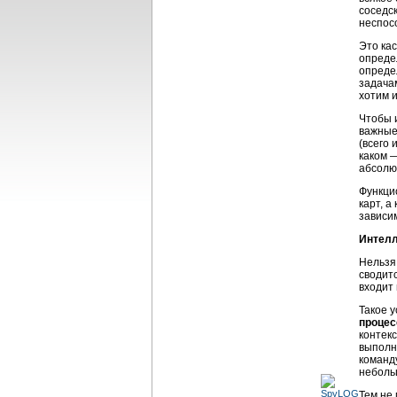
соседс
неспос
Это ка
определ
опреде
задачам
хотим и
Чтобы 
важные
(всего 
каком 
абсолют
Функци
карт, 
зависим
Интелл
Нельзя
сводит
входит 
Такое 
процес
контек
выполне
команду
неболь
Тем не