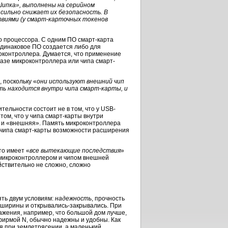
Шипка», выполнены на серийном
ильно снижает их безопасность. В
виями (у смарт-карточных токенов
 процессора. С одним ПО смарт-карта
одинаковое ПО создается либо для
роконтроллера. Думается, что применение
азе микроконтроллера или чипа смарт-
 поскольку «
они используют внешний чип
ь находится внутри чипа смарт-карты, и
тельности состоит не в том, что у USB-
том, что у чипа смарт-карты внутри
ще и «внешняя». Память микроконтроллера
 чипа смарт-карты возможности расширения
то имеет «
все вытекающие последствия
»
 микроконтроллером и чипом внешней
ствительно не сложно, сложно
ять двум условиям:
надежность
, прочность
 ширины и открывались-закрывались. При
ажения, например, что большой дом лучше,
 фирмой N, обычно надежны и удобны. Как
ся при землетрясении, а маленький