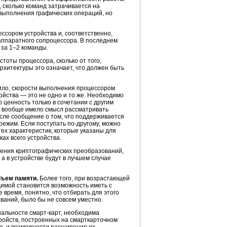
 сколько команд затрачивается на
 выполнения графических операций, но
ссором устройства и, соответственно,
 аппаратного сопроцессора. В последнем
 за 1–2 команды.
тоты процессора, сколько от того,
архитектуры это означает, что должен быть
вило, скорости выполнения процессором
ойства — это не одно и то же. Необходимо
 ценность только в сочетании с другим
ы вообще имело смысл рассматривать
ысле сообщение о том, что поддерживается
режим. Если поступать по-другому, можно
ех характеристик, которые указаны для
ах всего устройства.
ления криптографических преобразований,
 в устройстве будут в лучшем случае
ъем памяти.
Более того, при возрастающей
димой становится возможность иметь с
 время, понятно, что отбирать для этого
ваний, было бы не совсем уместно.
нальности смарт-карт, необходима
ройств, построенных на смарткарточном