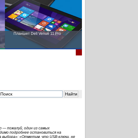
Планшет Dell Venue 11 Pro
Пора выбирать Fujitsu!
 — пожалуй, один из самых
одимо подробнее остановиться на
а выбора»: «Отметим, что USB-ключи, не