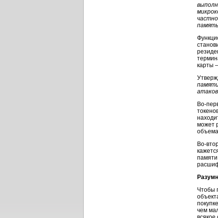
выполн
микрок
частно
память
Функци
станов
резиде
термин
карты 
Утверж
памяти
атаков
Во-перв
токенов
находи
может 
объема
Во-втор
кажетс
памяти
расшиф
Разум
Чтобы 
объект
покупк
чем ма
всякое