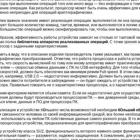
сора при выполнении операций того или иного вида — без информации о том,
ение операции. Как результат, процессор может быть очень эффективен для
енно непригоден для операций криптографических.
лее важное значение имеет реализация операции: выполняется ли она проце
зует большое количество команд, тактов, времени, или выполняется в логике
 большинство операций можно сконфигурировать так, чтобы они выполнялись
бразом, эффективность работы устройства зависит не столько от тактовой час
ько полна
библиотека аппаратно реализованных операций
. С точки зрения 
ессор с заданными характеристиками.
еть в виду, что в описании изделия производитель также указывает, как пра
графических преобразований. Отметим, что работа процессора и работа устр
ь, что скорость вычислений по тому или иному алгоритму имеет практическую
телем — скоростью обмена данными с ПК по USB-интерфейсу. Для того чтоб
 скоростей, должен быть обеспечен как минимум режим Full-speed. В этом см
ол, например, USB 2.0 — недостаточно информативно. Должен быть указан и 
рожно ввести потребителя в заблуждение — он будет ожидать от устройства т
ора. Правильно говорить не о характеристиках процессора, а о характеристик
ним критерием является объем памяти. Если ее недостаточно для осуществ
ения должны будут производиться процессором ПК — вне доверенной среды, а
ься ключи, данные и ПО для процессора ПК.
ализации в устройстве б
О
льшего числа возможностей необходим
бОльший об
и связанности человека со своей информационной средой, все более необхо
 использовать на любом ПК собственные данные самого разного рода. В то же
 процессора устройства, предназначенную для криптографических преобразо
у устройству класса SU2, функциональность которого намного шире функцио
ительная память — разумеется, надежно защищенная. К сожалению, для уст