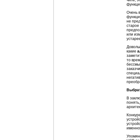
чипе, 
функци
Очень 
функци
не пред
старое
предпо
или из
устарее
Доволь
какие
а
заметит
то вре
бессмы
заказч
специал
негати
преобр
Выбрат
В заклю
понять,
архитек
Конкур
устрой
устрой
именно
Упомяну