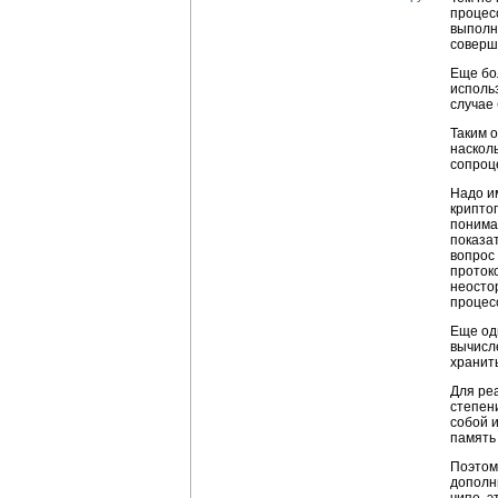
процес
выполн
соверш
Еще бо
исполь
случае
Таким о
наскол
сопроц
Надо им
крипто
понимат
показа
вопрос
проток
неосто
процесс
Еще од
вычисл
хранит
Для ре
степен
собой и
память
Поэтом
дополн