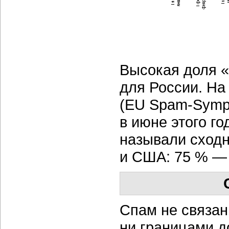
Высокая доля «
для России. Н
(EU Spam-Symp
в июне этого го
называли сходн
и США: 75 % — 
Спам не связан
ни границами д