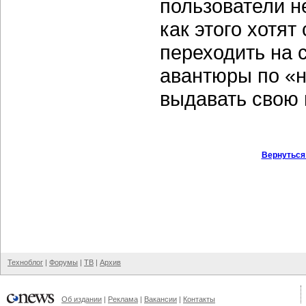
пользователи н
как этого хотя
переходить на 
авантюры по «н
выдавать свою
Вернуться
Техноблог
|
Форумы
|
ТВ
|
Архив
Об издании
|
Реклама
|
Вакансии
|
Контакты