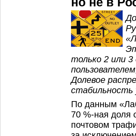
но не в Ро
До
Ру
«Л
Эт
только 2 или 
пользователем
Долевое распр
стабильность у
По данным «Лаб
70 %-ная
доля 
почтовом трафик
за исключение