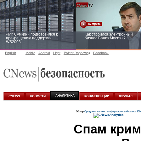
«Mr. Сумкин» подготовился к
Как строился электронный
прекращению поддержки
бизнес Банка Москвы?
WS2003
English
Mobile
Android
Light
Twitter (topnews)
Facebook
Заоблачная оптимизация: как
Рейтинг CNewsInfrastructure 20
Faberlic изменил подход к
приглашаем участвовать
аналитике
АНАЛИТИКА
CNEWS
НОВОСТИ
КОНФЕРЕНЦИИ
ЖУРНАЛ
Обзор
Средства защиты информации и бизнеса 200
Спам крим