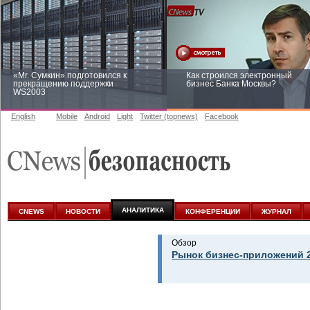
«Mr. Сумкин» подготовился к
Как строился электронный
прекращению поддержки
бизнес Банка Москвы?
WS2003
English
Mobile
Android
Light
Twitter (topnews)
Facebook
Заоблачная оптимизация: как
Рейтинг CNewsInfrastructure 20
Faberlic изменил подход к
приглашаем участвовать
аналитике
АНАЛИТИКА
CNEWS
НОВОСТИ
КОНФЕРЕНЦИИ
ЖУРНАЛ
Обзор
Рынок бизнес-приложений 