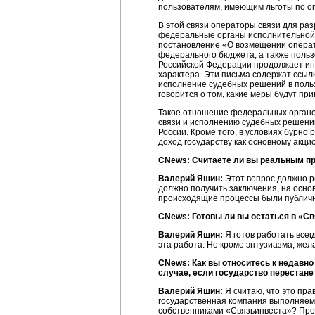
пользователям, имеющим льготы по опл
В этой связи операторы связи для ра
федеральные органы исполнительной в
постановление «О возмещении операто
федерального бюджета, а также польз
Российской Федерации продолжает игн
характера. Эти письма содержат ссыл
исполнение судебных решений в польз
говорится о том, какие меры будут п
Такое отношение федеральных органо
связи и исполнению судебных решени
России. Кроме того, в условиях бурно
доход государству как основному акци
CNews: Считаете ли вы реальным пр
Валерий Яшин:
Этот вопрос должно ре
должно получить заключения, на осно
происходящие процессы были публичны
CNews: Готовы ли вы остаться в «С
Валерий Яшин:
Я готов работать всегд
эта работа. Но кроме энтузиазма, жела
CNews: Как вы относитесь к недавно
случае, если государство перестан
Валерий Яшин:
Я считаю, что это пра
государственная компания выполняем 
собственниками «Связьинвеста»? Прой