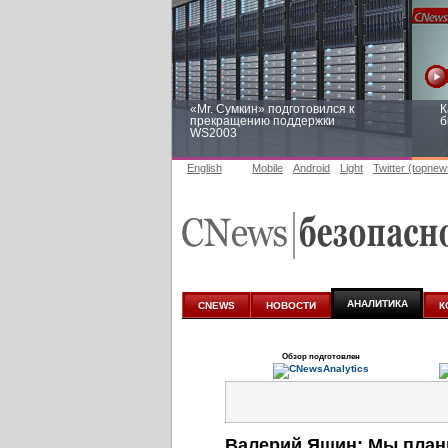
«Mr. Сумкин» подготовился к
К
прекращению поддержки
б
WS2003
English
Mobile
Android
Light
Twitter (topnew
Заоблачная оптимизация: как
Р
Faberlic изменил подход к
п
аналитике
АНАЛИТИКА
CNEWS
НОВОСТИ
К
Обзор подготовлен
Валерий Яшин: Мы плани