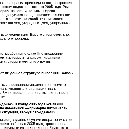
ования, правил присоединения, построения
 совсем недавно — осенью 2005 года. Ряд
оработки, окончательные версии
тов допускают неоднозначное толкование.
а. Это влечет за собой невозможность
ановлении междугородных (международных)
 взаимодействия. Вместе с тем, очевидно,
ходного периода.
л к работам по фазе II по внедрению
тер–системы
, и начать эксплуатацию
ой системы в компаниях группы
ет ли данная структура выполнять заказы
ствии с решением управляющего комитета
та компания создана нами с целью
с IBM не прекращено, она выполняет роль
ек».
дочек». К концу 2005 года компании
очно небольшой — примерно пятой части
 ситуации, вернув свои деньги?
листов, выданных судами операторам связи
тоянию на 1 июля 2005 года, просроченная
ансируемым из федерального бюджета, и