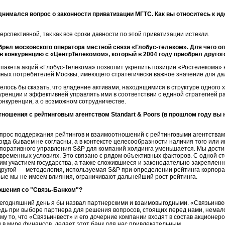
нимался вопрос о законности приватизации МГТС. Как вы относитесь к и
рспективной, так как все сроки давности по этой приватизации истекли.
рел московского оператора местной связи
«Глобус-телеком»
. Для чего 
в конкуренцию с «ЦентрТелекомом», который в 2004 году приобрел другог
 пакета акций
«Глобус-Телекома»
позволит укрепить позиции «Ростелекома» 
чных потребителей Москвы, имеющего стратегически важное значение для д
лось бы сказать, что владение активами, находящимися в структуре одного 
уренции и эффективней управлять ими в соответствии с единой стратегией ра
онкуренции, а о возможном сотрудничестве.
ошения с рейтинговым агентством Standart & Poors (в прошлом году вы 
рос поддержания рейтингов и взаимоотношений с рейтинговыми агентствами
гда бываем не согласны, а в контексте целесообразности наличия того или 
поративного управления S&P для компаний холдинга уменьшается. Мы дости
овременных условиях. Это связано с рядом объективных факторов. С одной 
им участием государства, а также сложившиеся и законодательно закрепле
 другой — методология, используемая S&P при определении рейтинга корпора
рые мы не имеем влияния, ограничивают дальнейший рост рейтинга.
ошения со
"Связь-Банком"
?
годняшний день я бы назвал партнерскими и взаимовыгодными. «Связьинве
едь при выборе партнера для решения вопросов, стоящих перед нами, немало
ому то, что «Связьинвест» и его дочерние компании входят в состав акционер
и в мире финансов, делает этот банк для нас привлекательным.