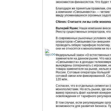
экономистов-финансистов. Что будет 
Благодаря же принятым правилам, спе
а компании «Связьинвеста» — четкие 
ввиду упоминавшихся огромных задолж
CNews: Считаете ли вы себе моноп
Валерий Яшин:
Наши компании внесены
Реестр существенных операторов, что
В современных рыночных условиях эф
операторов «Связьинвеста» внешняя 
проводить гибкую тарифную политику.
они не относятся к монополиям ни по 
Федеральный закон «О естественных м
заменителя на данном рынке. Что кас
«Связьинвеста» в доходах телекоммун
вынуждены соперничать с игроками, 
товара-заменителя
на рынке, нельзя 
России. Сотовые операторы большой т
сотовой связи или фиксированной. Ср
120 млн.
Согласен, что в отдельных сегментах 
монополистами. Но есть рынки, где ко
важно признать факт наличия конкуре
освобождении от тарифного регулиров
В том случае, если регулирующие орг
возможности для развития бизнеса. П