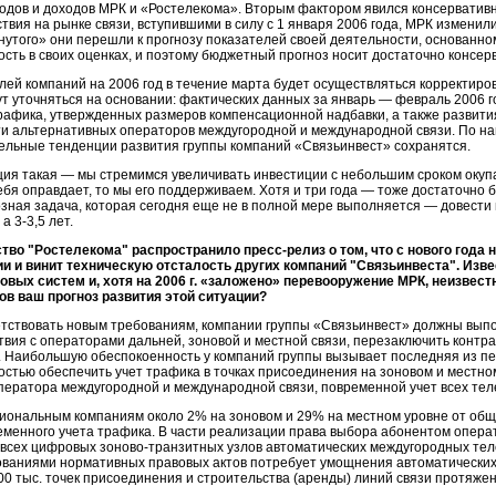
ходов и доходов МРК и «Ростелекома». Вторым фактором явился консервати
твия на рынке связи, вступившими в силу с 1 января 2006 года, МРК измени
нутого» они перешли к прогнозу показателей своей деятельности, основанн
сть в своих оценках, и поэтому бюджетный прогноз носит достаточно консер
лей компаний на 2006 год в течение марта будет осуществляться корректиро
 уточняться на основании: фактических данных за январь — февраль 2006 го
трафика, утвержденных размеров компенсационной надбавки, а также развити
ти альтернативных операторов междугородной и международной связи. По наш
ельные тенденции развития группы компаний «Связьинвест» сохранятся.
ия такая — мы стремимся увеличивать инвестиции с небольшим сроком окупае
себя оправдает, то мы его поддерживаем. Хотя и три года — тоже достаточно 
иозная задача, которая сегодня еще не в полной мере выполняется — довест
, а
3-3,5 лет
.
ство "Ростелекома" распространило
пресс-релиз
о том, что с нового года
и и винит техническую отсталость других компаний "Связьинвеста". Извес
овых систем и, хотя на 2006 г. «заложено» перевооружение МРК, неизвес
ов ваш прогноз развития этой ситуации?
етствовать новым требованиям, компании группы «Связьинвест» должны вып
твия с операторами дальней, зоновой и местной связи, перезаключить контра
 Наибольшую обеспокоенность у компаний группы вызывает последняя из пе
стью обеспечить учет трафика в точках присоединения на зоновом и местно
ператора междугородной и международной связи, повременной учет всех те
иональным компаниям около 2% на зоновом и 29% на местном уровне от общ
менного учета трафика. В части реализации права выбора абонентом опера
 всех цифровых
зоново-транзитных
узлов автоматических междугородных те
бованиями нормативных правовых актов потребует умощнения автоматически
0 тыс. точек присоединения и строительства (аренды) линий связи протяженн