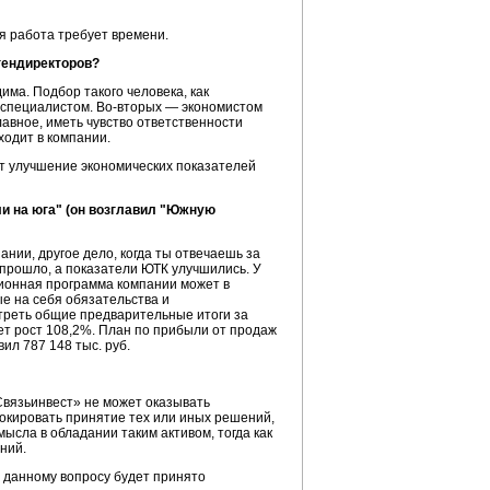
ая работа требует времени.
гендиректоров?
ма. Подбор такого человека, как
м специалистом.
Во-вторых
— экономистом
авное, иметь чувство ответственности
ходит в компании.
т улучшение экономических показателей
ли на юга" (он возглавил "Южную
ании, другое дело, когда ты отвечаешь за
е прошло, а показатели ЮТК улучшились. У
онная программа компании может в
е на себя обязательства и
треть общие предварительные итоги за
яет рост 108,2%. План по прибыли от продаж
ил 787 148 тыс. руб.
«Связьинвест» не может оказывать
окировать принятие тех или иных решений,
ысла в обладании таким активом, тогда как
ний.
о данному вопросу будет принято