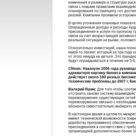
изменения в размере и структуре рас
связи с новыми правилами взаимодейс
планирования по принципу «от достиг
реалий. Компании проявили осторожно
В целях уточнения плановых показате
Операционные доходы и расходы будут
присоединения и услуги по пропуску 
связи за счет возрастающей активнос
реальной ситуации на рынке, положит
Относительно инвестиций, наша позиц
какой-то
проект, который за три года 
от этого никуда не деться. Это гранд
будут оправдываться в течение
не 5-6
CNews: Накануне 2006 года руковод
адекватную картину бизнеса компани
действует около 180 разных биллинг
технические проблемы до 2007 г. Как
Валерий Яшин:
Для того чтобы соотв
отстроить заново систему взаимодейс
перевооружение существующих сетей.
перевооружение связано с необходимо
абонента самостоятельно выбирать о
В настоящее время в целом по межрег
имеют технической возможности повре
доработку программного обеспечения
присоединения в соответствии с тре
организацией дополнительно более 10