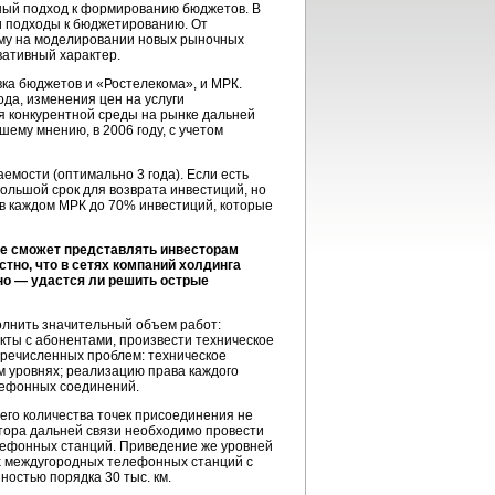
вный подход к формированию бюджетов. В
ли подходы к бюджетированию. От
ому на моделировании новых рыночных
вативный характер.
вка бюджетов и «Ростелекома», и МРК.
да, изменения цен на услуги
я конкурентной среды на рынке дальней
ему мнению, в 2006 году, с учетом
мости (оптимально 3 года). Если есть
большой срок для возврата инвестиций, но
и в каждом МРК до 70% инвестиций, которые
 не сможет представлять инвесторам
тно, что в сетях компаний холдинга
тно — удастся ли решить острые
олнить значительный объем работ:
кты с абонентами, произвести техническое
речисленных проблем: техническое
м уровнях; реализацию права каждого
лефонных соединений.
его количества точек присоединения не
тора дальней связи необходимо провести
лефонных станций. Приведение же уровней
х междугородных телефонных станций с
остью порядка 30 тыс. км.