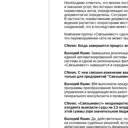
Необходимо отметить, что многие пос
и оказания услуг, без которых невоз
нормативных актов, определяющих но
документов не определены. Ситуация 
В частности, нормативными документа
ведения расчетов с операторами мест
соединений, что в последствии может
Компании группы «Связьинвест» сделаю
что перевооружение сети не может бы
CNews: Когда завершится процесс 
Валерий Яшин:
Завершена реализация
единой автоматизированной системы р
системы в одном из региональных фи
«Связьинвест» завершится в середине
CNews: С чем связано изменение ва
только для предприятий "Связьинвес
Валерий Яшин:
IBM выполнила предус
программы преобразования биллинга 
управления и координации всех работ
генерального консультанта и проводи
CNews: «Связьинвест» неоднократно 
холдинга выиграли суды на 2,5 млрд
этой суммы (при значительном бюдже
Валерий Яшин:
Да, действительно, п
на основании судебных решений, вступ
дебиторская задолженность федераль