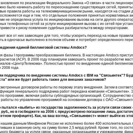
тановления по реализации Федерального Закона «О связи» в части лицензир
можно было начинать работу по переоснащению существующих сетей, приняты
вые правила работы на телекоммуникационном рынке, находятся на стадии д
осложняется еще и тем, что отдельные положения принятых нормативных ак
ми не определена услуга по инициированию вызова на сети другого оператор
ных телефонных сетей за услуги инициирования вызова с их сетей при уст
 привести к риску появления судебных разбирательств между операторами.
т все от них зависящее для того, чтобы ускорить переход на новые правила
ть в одночасье выполнено в полном объеме и потребует определенного пере
внедрения единой биллинговой системы Amdocs?
 фазы I программы преобразования биллинга. В настоящее Amdocs приступи
асчетов (АСР). В 2006 году планируем завершить проект по разработке
мас
лиалов «ЦентрТелекома». Полностью проект по внедрению единой биллингов
 2008 года.
ми подрядчика по внедрению системы Amdocs с IBM на "Связьинтек"? Буд
та" или же будет работать также для внешних заказчиков?
мотренные договором работы по первому этапу внедрения. Затем в соответ
функция генерального подрядчика работ передана компании «Связьинтек». Э
 по программе, включая работы субподрядных организаций. Сотрудничество 
т работы по управлению программой на основании договора с ОАО «Связьинт
пытался «выбить» из государства задолженность за услуги связи своих «
 руб., но в госбюджете на 2006 г. предусмотрено погашение лишь достат
тном профиците). Как, на ваш взгляд, «Связьинвест» может выйти из этой
о нашим данным Минфином России не исполнено более 400 исполнительных 
ивших в законную силу, на сумму более 2,5 млрд рублей. Кроме того, по сос
ного бюджета за услуги связи, оказанные организациям и учреждениям, фин