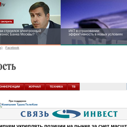
ак строился электронный
ИКТ в страховании:
изнес Банка Москвы?
эффективность в новых условиях
s)
Facebook
ейтинг CNewsInfrastructure 2015:
Информационная безопасность
риглашаем участвовать
бизнеса и госструктур: развитие в
новых условиях
ОНФЕРЕНЦИИ
ЖУРНАЛ
ТЕХНИКА
ТВ
При поддержке
руем укреплять позиции на рынке за счет масш