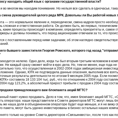
росу находить общий язык с органами государственной власти?
 и во многом мы находим понимание. Но нельзя все сделать в одночасье, так
 смена руководителей целого ряда МРК. Довольны ли Вы работой новых 
нта
— это нормальное явление и, периодически, смена кадров просто необходи
ь сложная и ответственная работа. Он должен быть,
во-первых
, технически
, какие процессы происходят в компании, определять приоритеты и, самое гл
жеры и должны понимать, что перед акционерами отвечаем за то, что проис
ся с поставленными перед ними задачами, об этом наглядно свидетельствуе
паний.
го бывшего заместителя Георгия Ромского, которого год назад "отправи
?
иходится нелегко. Одно дело, когда ты был
вторым-третьим
человеком в комп
и. Не каждый сразу сможет войти в курс дела. Но, тем не менее, еще года н
сительно того, что осуществленная в
2002-2004 годах
амбициозная инвестици
ожение. Однако, ЮТК не подтвердила данные опасения, выполнив все взяты
чные результаты деятельности по итогам 9 месяцев 2005 года. Если посмо
«ЮТК» составила 18 133 104 тыс. руб., что по отношению к 2004 году составл
2004 году 123,2%, а абсолютный прирост прибыли с продаж к 2004 году состав
продажи принадлежащего вам блокпакета акций МГТС?
анный пакет нужно продавать. Дело в том, что, имея блокпакет акций МГТС, 
ть оператора: наши представители в Совете директоров МГТС могут лишь бл
ь же наша доля в объединенном операторе будет еще меньше, и я не вижу см
го пакета, могут быть удачно инвестированы в бизнес остальных наших компа
нято только на уровне Совета директоров «Связьинвеста», после того как п