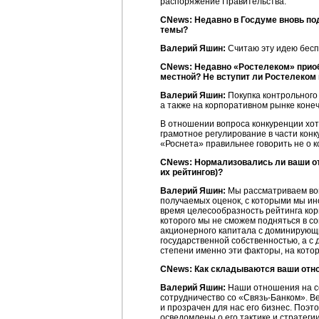
распоряжение Правительства.
CNews: Недавно в Госдуме вновь под
темы?
Валерий Яшин:
Считаю эту идею беспе
CNews: Недавно «Ростелеком» приоб
местной? Не вступит ли Ростелеком 
Валерий Яшин:
Покупка контрольного
а также на корпоративном рынке коне
В отношении вопроса конкуренции хоте
грамотное регулирование в части конк
«Роснета» правильнее говорить не о к
CNews: Нормализовались ли ваши отн
их рейтингов)?
Валерий Яшин:
Мы рассматриваем воп
получаемых оценок, с которыми мы ино
время целесообразность рейтинга кор
которого мы не сможем подняться в с
акционерного капитала с доминирующ
государственной собственностью, а с
степени именно эти факторы, на кото
CNews: Как складываются ваши отн
Валерий Яшин:
Наши отношения на се
сотрудничество со
«Связь-Банком»
. В
и прозрачен для нас его бизнес. Поэт
осведомлены о его тактике и стратеги