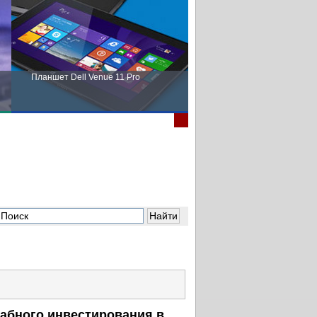
Планшет Dell Venue 11 Pro
Пора выбирать Fujitsu!
табного инвестирования в