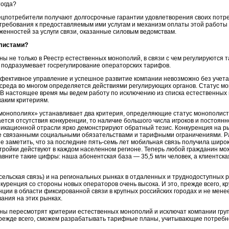
тогда?
цпотребители получают долгосрочные гарантии удовлетворения своих потре
требования к предоставляемым ими услугам и механизм оплаты этой работы 
енностей за услуги связи, оказанные силовым ведомствам.
олистами?
 не только в Реестр естественных монополий, в связи с чем регулируются та
 подразумевает госрегулирование операторских тарифов.
фективное управление и успешное развитие компании невозможно без учета
среда во многом определяется действиями регулирующих органов. Статус 
 В настоящее время мы ведем работу по исключению из списка естественных 
каким критериям.
онополиях» устанавливает два критерия, определяющие статус монополиста
ается отсутствия конкуренции, то наличие большого числа игроков и постоян
икационной отрасли ярко демонстрируют обратный тезис. Конкуренция на ры
не связанными социальными обязательствами и тарифными ограничениями. Р
не заметить, что за последние
пять-семь
лет мобильная связь получила широк
ройки действуют в каждом населенном регионе. Теперь любой гражданин мож
авните такие цифры: наша абонентская база — 35,5 млн человек, а клиентск
(сельская связь) и на региональных рынках в отдаленных и труднодоступных 
нкуренция со стороны новых операторов очень высока. И это, прежде всего, к
нции в области фиксированной связи в крупных российских городах и не мен
ания на этих рынках.
аны пересмотрят критерии естественных монополий и исключат компании груп
режде всего, сможем разрабатывать тарифные планы, учитывающие потребно