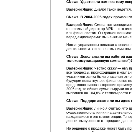
CNews: Удается ли вам по этому воп
Валерий Яшин:
Диалог такой ведется,
CNews: В
2004-2005 годах
произошла
Валерий Яшин:
Смена
топ-менеджме
генеральный директор МРК — это очен
или финансистом. Он должен понимать
перед акционерами: мы нанятые менед
Новые управленцы неплохо справляют
деятельности возглавляемых ими ком
CNews: Довольны ли вы работой ваше
телекоммуникационную компанию")
Валерий Яшин:
Честно скажу — ему пр
все процессы, происходящие в компани
участников рынка были опасения отно
будущем пошатнуть ее финансовое пол
продемонстрировав хорошие промежуто
2005 год, то общая сумма выручки по 
выполнен на 104,8% с темпом роста к 
CNews: Поддерживаете ли вы идею 
Валерий Яшин:
Лично я считаю, что д
существенного влияния на деятельнос
находящиеся в его компетенции. Тепер
деньги, вырученные от продажи данно
Но решение о продаже может быть при