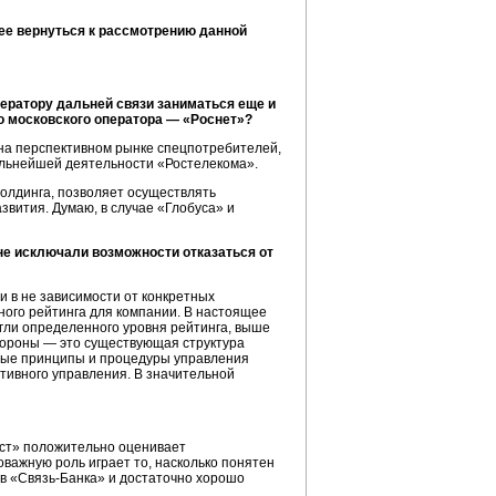
дее вернуться к рассмотрению данной
оператору дальней связи заниматься еще и
о московского оператора — «Роснет»?
на перспективном рынке спецпотребителей,
альнейшей деятельности «Ростелекома».
холдинга, позволяет осуществлять
звития. Думаю, в случае «Глобуса» и
не исключали возможности отказаться от
 в не зависимости от конкретных
иного рейтинга для компании. В настоящее
гли определенного уровня рейтинга, выше
стороны — это существующая структура
нные принципы и процедуры управления
тивного управления. В значительной
ст» положительно оценивает
важную роль играет то, насколько понятен
ов
«Связь-Банка»
и достаточно хорошо