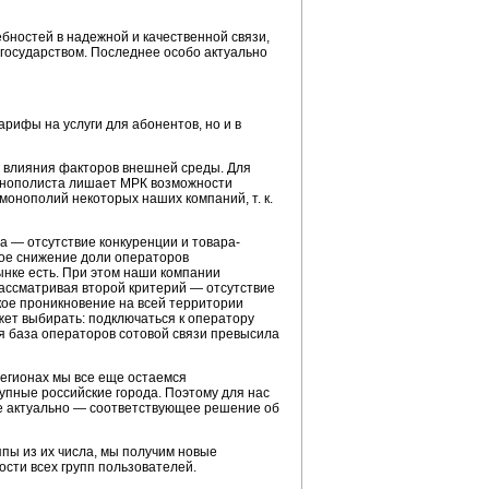
бностей в надежной и качественной связи,
государством. Последнее особо актуально
рифы на услуги для абонентов, но и в
 влияния факторов внешней среды. Для
монополиста лишает МРК возможности
монополий некоторых наших компаний, т. к.
 — отсутствие конкуренции и товара-
ное снижение доли операторов
нке есть. При этом наши компании
ассматривая второй критерий — отсутствие
ое проникновение на всей территории
ет выбирать: подключаться к оператору
ая база операторов сотовой связи превысила
регионах мы все еще остаемся
рупные российские города. Поэтому для нас
ее актуально — соответствующее решение об
пы из их числа, мы получим новые
сти всех групп пользователей.