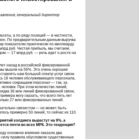
авления, генеральный директор
таты, а по ряду позиций — в частности,
нен. По предварительным данным выручка
ому показателю практически по миллиарду
 млрд руб. Чистая прибыль, мы считаем,
дом — 17 млрд руб. — речь идет о росте на
лет назад в российской фиксированной
 мы вышли на 56%. Это очень хорошие
тавлять нам большой спектр услуг связи.
ь 18 человек обслуживающего персонала,
активно сокращаем персонал — так, за
 человек. При этом количество линий,
рядка 36 млн линий фиксированной связи,
римера могу сказать, что всего пять лет
только 27 млн фиксированных линий.
язательно связистом — он может быть
лось примерно 50 линий, то сейчас их 110.
риятий холдинга вырастут на 9%, а
ется почти во всех МРК. Это тенденция?
оду основное влияние оказали два
в силу правила обусловили существенные