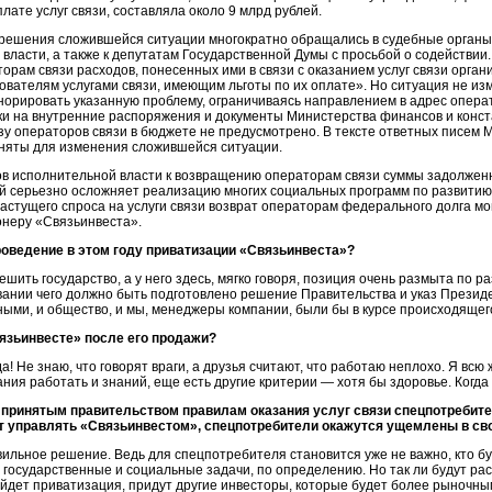
ате услуг связи, составляла около 9 млрд рублей.
зрешения сложившейся ситуации многократно обращались в судебные органы,
ласти, а также к депутатам Государственной Думы с просьбой о содействии.
рам связи расходов, понесенных ими в связи с оказанием услуг связи орга
ователям услугами связи, имеющим льготы по их оплате». Но ситуация не и
орировать указанную проблему, ограничиваясь направлением в адрес опера
ки на внутренние распоряжения и документы Министерства финансов и конста
у операторов связи в бюджете не предусмотрено. В тексте ответных писем 
риняты для изменения сложившейся ситуации.
в исполнительной власти к возвращению операторам связи суммы задолженн
й серьезно осложняет реализацию многих социальных программ по развитию
 растущего спроса на услуги связи возврат операторам федерального долга 
онеру «Связьинвеста».
оведение в этом году приватизации «Связьинвеста»?
шить государство, а у него здесь, мягко говоря, позиция очень размыта по 
вании чего должно быть подготовлено решение Правительства и указ Президе
ми, и общество, и мы, менеджеры компании, были бы в курсе происходящег
вязьинвесте» после его продажи?
а! Не знаю, что говорят враги, а друзья считают, что работаю неплохо. Я всю
ния работать и знаний, еще есть другие критерии — хотя бы здоровье. Когда е
 принятым правительством правилам оказания услуг связи спецпотребите
ет управлять «Связьинвестом», спецпотребители окажутся ущемлены в св
вильное решение. Ведь для спецпотребителя становится уже не важно, кто б
государственные и социальные задачи, по определению. Но так ли будут рас
дет приватизация, придут другие инвесторы, которые будет более рыночны