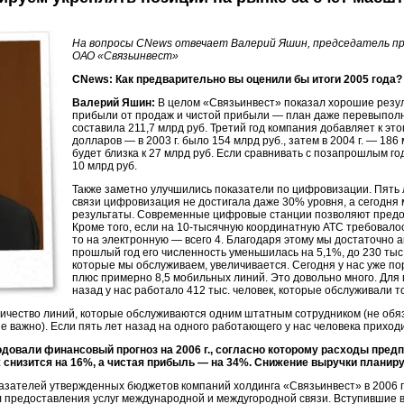
На вопросы CNews отвечает Валерий Яшин, председатель пр
ОАО «Связьинвест»
CNews: Как предварительно вы оценили бы итоги 2005 года?
Валерий Яшин:
В целом «Связьинвест» показал хорошие резуль
прибыли от продаж и чистой прибыли — план даже перевыпол
составила 211,7 млрд руб. Третий год компания добавляет к эт
долларов — в 2003 г. было 154 млрд руб., затем в 2004 г. — 186
будет близка к 27 млрд руб. Если сравнивать с позапрошлым го
10 млрд руб.
Также заметно улучшились показатели по цифровизации. Пять 
связи цифровизация не достигала даже 30% уровня, а сегодня
результаты. Современные цифровые станции позволяют предос
Кроме того, если на
10-тысячную
координатную АТС требовалос
то на электронную — всего 4. Благодаря этому мы достаточно 
прошлый год его численность уменьшилась на 5,1%, до 230 тыс.
которые мы обслуживаем, увеличивается. Сегодня у нас уже по
плюс примерно 8,5 мобильных линий. Это довольно много. Для п
назад у нас работало 412 тыс. человек, которые обслуживали 
оличество линий, которые обслуживаются одним штатным сотрудником (не об
е важно). Если пять лет назад на одного работающего у нас человека приходи
овали финансовый прогноз на 2006 г., согласно которому расходы предп
снизится на 16%, а чистая прибыль — на 34%. Снижение выручки планиру
азателей утвержденных бюджетов компаний холдинга «Связьинвест» в 2006 г
 предоставления услуг международной и междугородной связи. Вступившие 