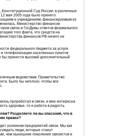
 Конституционной Суд России, в различные
 12 мая 2005 года было принято
низациям и учреждениям, финансируемым из
зменилась. Министерство финансов
торов связи и ГосДумы ответов формального
тацию того факта, что средств на
Министерства финансов РФ ничего не
ости федерального бюджета за услуги
 и телефонизации населенных пунктов
мог бы принести высокий дополнительный
различным ведомствам. Правительство
нта. Было бы неплохо, чтобы все
о.
 жизнь проработал в связи, и мне интересна
сть здоровье, то и работа в радость.
лям? Разделяете ли вы опасения, что в
оих правах?
удет хозяином предприятий связи. Мы как
суждать люди, которые станут
ми, чем нынешние поколения связистов и