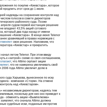
дложения по покупке «Киевстара», которое
й продлить этот срок до 1 июля.
дней надежды на сохранение контроля над
 числом голосов в совете директоров
ечорского районного суда. Позже
 апреля судом первой инстанции решение
яне владеют 43,5% акций сотового
а, который два года назад от имени
лашение «Киевстара». В конце июня Telenor
ранее уравнявший в правах норвежцев с
отменяет
свое решение. Напомним, что
ператора «Киевстар» и прекратить
начал летом Telenor. При этом ввиду
уть к «хитрой» схеме со своп-соглашением,
олагают
, что Altimo скупает акции
являет
, что не намерена увеличивать свой
я 2006 года Altimo увеличит долю в
го суда Харькова, вынесенное по иску
олдинга - компании «Сторм». На отмене
 контроль над «Киевстаром».
а» независимым директорам, надеясь тем
емлемым, поскольку для них оно приведет к
ода - обменять акции «Вымпелкома»
 заявляет, что сначала Altimo должна
нные судебные иски, поданные им против