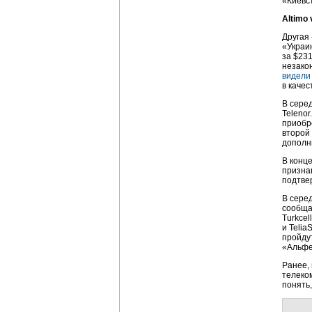
«Киевс
Altimo 
Другая
«Украи
за $23
незако
видели
в качес
В сере
Teleno
приобр
второй
дополн
В конц
призна
подтве
В сере
сообща
Turkcel
и Telia
пройду
«Альфе
Ранее,
телеко
понять