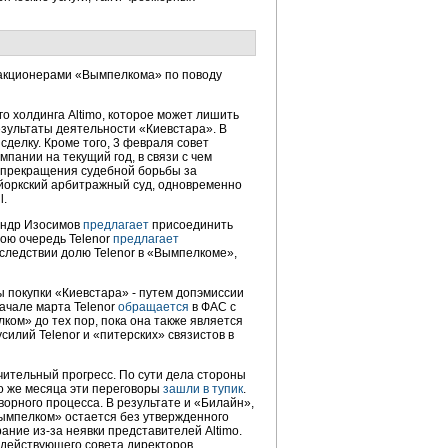
 акционерами «Вымпелкома» по поводу
го холдинга Altimo, которое может лишить
езультаты деятельности «Киевстара». В
сделку. Кроме того, 3 февраля совет
пании на текущий год, в связи с чем
o прекращения судебной борьбы за
йоркский арбитражный суд, одновременно
l.
сандр Изосимов
предлагает
присоединить
вою очередь Telenor
предлагает
последствии долю Telenor в «Вымпелкоме»,
 покупки «Киевстара» - путем допэмиссии
начале марта Telenor
обращается
в ФАС с
ом» до тех пор, пока она также является
илий Telenor и «питерских» связистов в
начительный прогресс. По сути дела стороны
о же месяца эти переговоры
зашли в тупик
.
оворного процесса. В результате и «Билайн»,
Вымпелком» остается без утвержденного
ание из-за неявки представителей Altimo.
 действующего совета директоров.