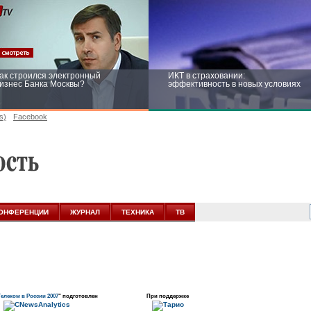
ак строился электронный
ИКТ в страховании:
изнес Банка Москвы?
эффективность в новых условиях
s)
Facebook
ейтинг CNewsInfrastructure 2015:
Информационная безопасность
риглашаем участвовать
бизнеса и госструктур: развитие в
новых условиях
ОНФЕРЕНЦИИ
ЖУРНАЛ
ТЕХНИКА
ТВ
елеком в России 2007
" подготовлен
При поддержке