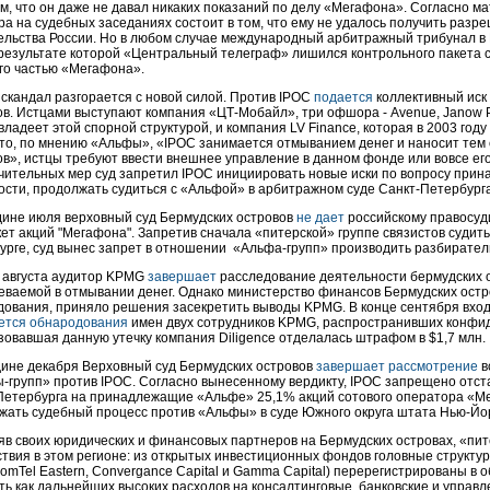
ом, что он даже не давал никаких показаний по делу «Мегафона». Согласно м
а на судебных заседаниях состоит в том, что ему не удалось получить разре
ельства России. Но в любом случае международный арбитражный трибунал 
в результате которой «Центральный телеграф» лишился контрольного пакета 
го частью «Мегафона».
 скандал разгорается с новой силой. Против IPOC
подается
коллективный иск
в. Истцами выступают компания «ЦТ-Мобайл», три офшора - Avenue, Janow Pro
владеет этой спорной структурой, и компания LV Finance, которая в 2003 го
 что, по мнению «Альфы», «IPOC занимается отмыванием денег и наносит тем
ов», истцы требуют ввести внешнее управление в данном фонде или вовсе его
чительных мер суд запретил IPOC инициировать новые иски по вопросу прин
ности, продолжать судиться с «Альфой» в арбитражном суде Санкт-Петербурга
дине июля верховный суд Бермудских островов
не дает
российскому правосуд
ет акций "Мегафона". Запретив сначала «питерской» группе связистов судить
урге, суд вынес запрет в отношении «Альфа-групп» производить разбирател
у августа аудитор KPMG
завершает
расследование деятельности бермудских 
еваемой в отмывании денег. Однако министерство финансов Бермудских остр
дования, приняло решения засекретить выводы KPMG. В конце сентября вхо
ется обнародования
имен двух сотрудников KPMG, распространивших конфид
зовавшая данную утечку компания Diligence отделалась штрафом в $1,7 млн.
дине декабря Верховный суд Бермудских островов
завершает рассмотрение
в
-групп» против IPOC. Согласно вынесенному вердикту, IPOC запрещено отст
Петербурга на принадлежащие «Альфе» 25,1% акций сотового оператора «Ме
жать судебный процесс против «Альфы» в суде Южного округа штата Нью-Йо
яв своих юридических и финансовых партнеров на Бермудских островах, «пи
твия в этом регионе: из открытых инвестиционных фондов головные структуры
ComTel Eastern, Convergance Capital и Gamma Capital) перерегистрированы 
ь как дальнейших высоких расходов на консалтинговые, банковские и управле