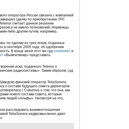
вого оператора России связана с компанией
завершил сделку по приобретению УРС
Telenor считает данное решение
бразом и не имело полномочий. Норвежцы
аким-либо другим путем, например,
а» по одному из трех исков, поданных
о в сентябре 2005 года, об одобрении
ость. В конце июня этот же суд
отклоняет
и
ет
«Вымпелкому» представить
ворении иска, поданного Telenor о
инские радиосистемы». Таким образом, суд
. Шведско-финский оператор TeliaSonera
осу о составе будущего совета директоров
оговорилась с Cukurova о том, что она, как
орами нового состава совета, которые
нем людей «Альфы». Несмотря на что,
оюза расследовать взаимоотношения
самой TeliaSonera недвусмысленно дают
».