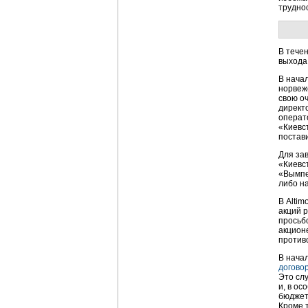
труднос
В тече
выхода
В нача
норвеж
свою о
директ
операт
«Киевс
постави
Для за
«Киевст
«Вымпел
либо н
В Alti
акций р
просьб
акцион
против
В начал
догово
Это слу
и, в о
бюджета
Кроме 