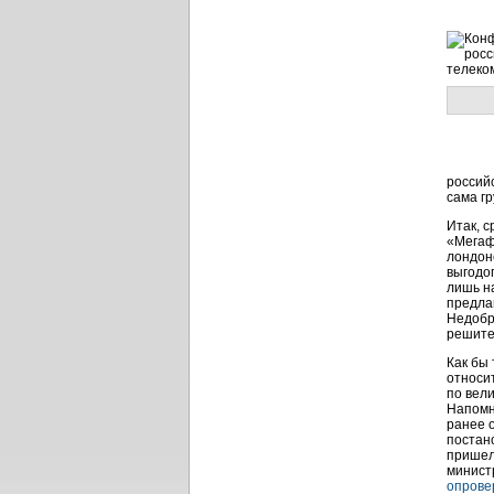
россий
сама г
Итак, 
«Мега
лондон
выгодо
лишь н
предла
Недобр
решит
Как бы
относи
по вел
Напомн
ранее 
постан
пришел 
минист
опрове