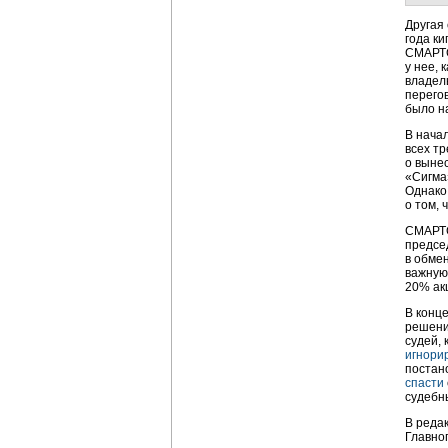
Другая
года ки
СМАРТС
у нее, 
владел
перего
было на
В нача
всех тр
о выне
«Сигма
Однако
о том,
СМАРТС
предсе
в обме
важную
20% ак
В конц
решени
судей,
игнори
постан
спасти
судебн
В реда
Главно