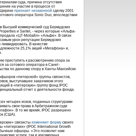
атериалам суда, причина отсутствия
шение на участие в процессе от
в Цюрихе
признает незаконной
сделку 2001
сотового оператора Sonic Duo, впоследствии
 в Высший коммерческий суд Бермудских
perties и Santel, - через которые «Альфа-
ду продала «ЦТ-Мобайл» «Альфе». В связи
 самым урон репутации Бермудских
 ликвидировать. В качестве
адлежности 25,1% акций «Мегафона» и,
.
ию приступить к рассмотрению спора за
ся за сотового оператора в Санкт-
ьства по данному спору в Ханты-Мансийске.
офшоров «питерской» группы связистов,
овов, выступавшее заказчиком этого
дящий в «питерскую» группу фонд IPOC
енциальный отчет о деятельности фонда.
сех четырех исков, поданных структурами
аивать свои права в Арбитражном суде
гафон». В то же время, IPOC разрешено
рк (США).
терские» связисты
изменяют форму
своего
 «питерских» (IPOC International Growth
в обычные офшоры. «Это позволит нам
нческие услуги, так и чрезмерных