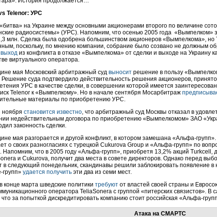
тара». История продолжается…
vs Telenor: УРС
 «битва» на Украине между основными акционерами второго по величине сото
нские радиосистемы» (УРС). Напомним, что осенью 2005 года «Вымпелком» 
1,3 млн. Сделка была одобрена большинством акционеров «Вымпелкома», но 
нным, поскольку, по мнению компании, собрание было созвано не должным о
 выход
из конфликта в отказе «Вымпелкома» от сделки и выходе на Украину к
тве виртуального оператора.
дине мая Московский арбитражный суд
выносит
решение в пользу «Вымпелком
r. Решение суда подтвердило действительность решения акционеров, принятог
етения УРС в качестве сделки, в совершении которой имеется заинтересованн
 иск Telenor к «Вымпелкому». Но в начале сентября Мосарбитраж
предписыва
ительные материалы по приобретению УРС.
е ноября
становится известно
, что арбитражный суд Москвы отказал в удовлет
нии недействительным договора по приобретению «Вымпелкомом» ЗАО «Укра
рдил законность сделки.
дине мая разгорается и другой конфликт, в котором замешана «Альфа-групп»
ет о своих разногласиях с турецкой Cukurova Group и «Альфа-групп» по вопр
l. Напомним, что в 2005 году «Альфа-групп», приобретя 13,2% акций Turkcell, д
Sonera и Cukurova, получит два места в совете директоров. Однако перед выб
т в следующий понедельник, скандинавы решили заблокировать появление в 
-групп»
удается получить
эти два из семи мест.
 в конце марта шведские политики
требуют
от властей своей страны и Еврос
ммуникационного оператора TeliaSonera с группой «питерских связистов». В 
, что за попыткой дискредитировать компанию стоит российская «Альфа-групп
Атака на СМАРТС