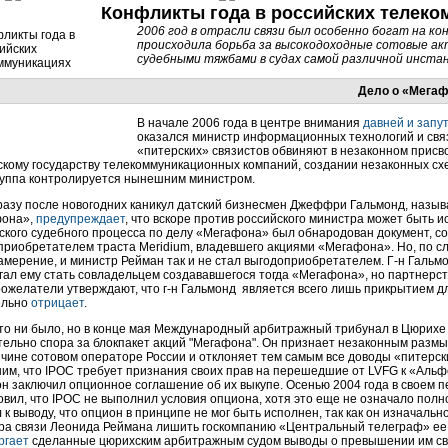
Конфликты года в российских телеко
2006 год в отрасли связи был особенно богат на к
происходила борьба за высокодоходные сотовые а
судебными тяжбами в судах самой различной инста
Дело о «Мега
В начале 2006 года
в центре внимания
давней и запу
оказался министр информационных технологий и свя
«питерских» связистов обвиняют в незаконном прис
скому государству телекоммуникационных компаний, создании незаконных схе
руппа контролируется нынешним министром.
сразу после новогодних каникул датский бизнесмен Джеффри Гальмонд, назы
фона»,
предупреждает
, что вскоре против российского министра может быть 
ского судебного процесса по делу «Мегафона» был обнародован документ, сог
приобретателем траста Meridium, владевшего акциями «Мегафона». Но, по с
амерение, и министр Рейман так и не стал выгодоприобретателем. Г-н Гальм
гал ему стать совладельцем создававшегося тогда «Мегафона», но партнерств
ожелатели утверждают, что г-н Гальмонд является всего лишь прикрытием дл
ельно
отрицает
.
 то ни было, но в конце мая Международный арбитражный трибунал в Цюрих
тельно спора за блокпакет акций "Мегафона". Он признает незаконным размыт
ичине сотовом операторе России и отклоняет тем самым все доводы «питерск
им, что IPOC требует признания своих прав на перешедшие от LVFG к «Альф
он заключил опционное соглашение об их выкупе. Осенью 2004 года в своем 
овил, что IPOC не выполнил условия опциона, хотя это еще не означало полн
к выводу, что опцион в принципе не мог быть исполнен, так как он изначаль
ра связи Леонида Реймана лишить госкомпанию «Центральный телеграф» ее
ргает
сделанные цюрихским арбитражным судом выводы о превышении им св