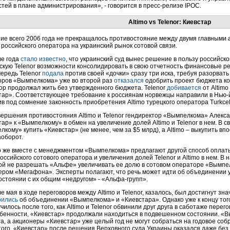
тей в плане администрирования», - говорится в пресс-релизе IPOC.
Altimo vs Telenor: Киевстар
ние всего 2006 года не прекращалось противостояние между двумя главными
 российского оператора на украинский рынок сотовой связи.
ле года
стало известно
, что украинский суд вынес решение в пользу российско
скую Telenor возможности консолидировать в свою отчетность финансовые р
чередь Telenor
подала
против своей «дочки» сразу три иска, требуя разорвать 
оров «Вымпелкома» уже во второй раз
отказался
одобрить проект бюджета ком
ор продолжал жить без утвержденного бюджета. Telenor
добивается
от Altim
тар». Соответствующее требование к россиянам норвежцы направили в Нью-
в под сомнение законность приобретения Altimo турецкого оператора Turkcel
вершения противостояния Altimo и Telenor гендиректор «Вымпелкома» Алек
ар» к «Вымпелкому» в обмен на увеличение долей Altimo и Telenor в нем. В с
кому» купить «Киевстар» (не менее, чем за $5 млрд), а Altimo – выкупить в
аоборот.
mo же вместе с менеджментом «Вымпелкома» предлагают другой способ оплаты
оссийского сотового оператора и увеличения долей Telenor и Altimo в нем. В 
ой не разрешать «Альфе» увеличивать ее долю в сотовом операторе «Вымпелк
ером «Мегафона». Эксперты полагают, что речь может идти об объединении ус
остоянии с их общим «недругом» - «Альфа-групп».
е мая в ходе переговоров между Altimo и Telenor, казалось, был достигнут з
рились
об объединении «Вымпелкома» и «Киевстара». Однако уже к концу тог
чилось после того, как Altimo и Telenor обвинили друг друга в саботаже перег
собенности, «Киевстар» продолжали находиться в подвешенном состоянии. «
, а акционеры «Киевстар» уже целый год не могут собраться на годовое собр
того, «Киевстар» после решения Верховного суда Украины оказался даже без