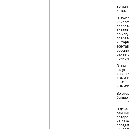
30 мая
истекае
В нача
«Киевст
операт
апелля
по иску
операт
«Сторм
все-та
россий
ранее 
полном
В нача
отсутс
исполь
«Вымпе
пакет в
«Вымпе
Во вто
бывшег
решения
В декаб
самым 
потере
на паке
продем