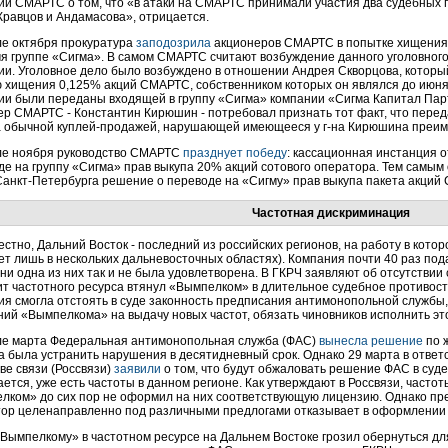
ии СМАРТС о том, что «в атаки на СМАРТС принимали участия два судебных
 Кравцов и Андамасова», отрицается.
ле октября прокуратура
заподозрила
акционеров СМАРТС в попытке хищения 
мя группе «Сигма». В самом СМАРТС считают возбуждение данного уголовного
ии. Уголовное дело было возбуждено в отношении Андрея Скворцова, которы
ю хищения 0,125% акций СМАРТС, собственником которых он являлся до июня 
ции были переданы входящей в группу «Сигма» компании «Сигма Капитал Пар
ер СМАРТС - Константин Кирюшин - потребовал признать тот факт, что перед
а обычной куплей-продажей, нарушающей имеющееся у г-на Кирюшина преим
ле ноября руководство СМАРТС
празднует победу
: кассационная инстанция 
де на группу «Сигма» прав выкупа 20% акций сотового оператора. Тем самы
Санкт-Петербурга решение о переводе на «Сигму» прав выкупа пакета акций
Частотная дискриминация
естно, Дальний Восток - последний из российских регионов, на работу в кот
т лишь в нескольких дальневосточных областях). Компания почти 40 раз пода
ни одна из них так и не была удовлетворена. В ГКРЧ заявляют об отсутствии
т частотного ресурса втянул «Вымпелком» в длительное судебное противос
ия смогла отстоять в суде законность предписания антимонопольной службы
ний «Вымпелкома» на выдачу новых частот, обязать чиновников исполнить эт
ле марта Федеральная антимонопольная служба (ФАС)
вынесла решение
по 
а была устранить нарушения в десятидневный срок. Однако 29 марта в отве
ве связи (Россвязи)
заявили
о том, что будут обжаловать решение ФАС в суде
ется, уже есть частоты в данном регионе. Как утверждают в Россвязи, часто
лком» до сих пор не оформил на них соответствующую лицензию. Однако пре
тор целенаправленно под различными предлогами отказывает в оформлении 
«Вымпелкому» в частотном ресурсе на Дальнем Востоке грозил обернуться д