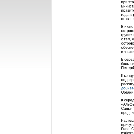
при эт
министр
правит
года, 
ставше
В июне
острово
групп» 
с тем,
остров
обеспе
в част
В сере
блокпак
Петерб
К конц
подозр
рассле
добива
Органи
К сере
«Альфы
Санкт-
продол
Растер
присутс
Fund, 
избежат