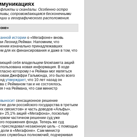
ммуникациях
онфликты и скандалы. Особенно остро
ктивы, сопровождающаяся бесконечными
нции и географического расположения.
фоне»
танной истории
о «Мегафоне» вновь
зи Леонид Рейман. Напомним, что
воении изначально принадлежавших
м для их финансирования и даже в том, что
вающий себя владельцем блокпакета акций
использована новая информация. В ходе
ласно которому г-н Рейман мог являться
ловам Джеффри Гальмонда, это было всего
онд
утверждает
, что 10 лет назад он
а с Рейманом так и не состоялось.
я г-на Реймана, что сам министр
е
выносит
сенсационное решение
ие доли российского государства в третьем
их связистов» и часть доводов «Альфы».
е» 25,1% акций «Мегафона», поскольку
первом частичном решении суд уже
ого поражения фонда. Теперь же суд
но преследовал незаконную цель - с помощью
 доли в «Мегафоне». Сам министр
оих служебных полномочий, подчеркивая