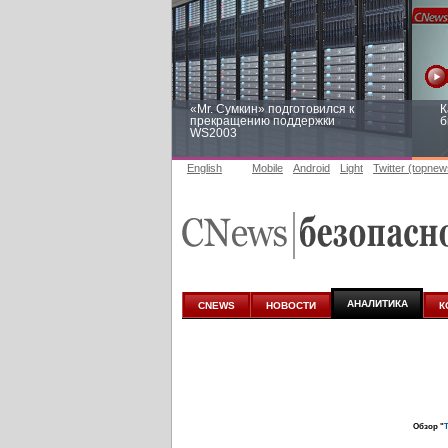
«Mr. Сумкин» подготовился к
К
прекращению поддержки
б
WS2003
English
Mobile
Android
Light
Twitter (topnew
Заоблачная оптимизация: как
Р
Faberlic изменил подход к
п
аналитике
АНАЛИТИКА
CNEWS
НОВОСТИ
К
Обзор "
Т