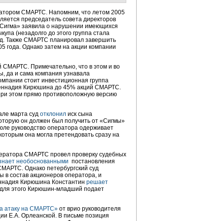
ратором СМАРТС. Напомним, что летом 2005
является председатель совета директоров
«Сигма» заявила о нарушении имеющихся
купа (незадолго до этого группа стала
суд. Также СМАРТС планировал завершить
5 года. Однако затем на акции компании
 СМАРТС. Примечательно, что в этом и во
ы, да и сама компания узнавала
омпании стоит инвестиционная группа
Геннадия Кирюшина до 45% акций СМАРТС.
 при этом прямо противоположную версию
але марта суд
отклонил
иск сына
которую он должен был получить от «Сигмы»
 июле руководство оператора одерживает
которым она могла претендовать сразу на
оператора СМАРТС провел проверку судебных
знает необоснованными
постановления
СМАРТС. Однако петербургский суд
 в состав акционеров оператора, и
еннадия Кирюшина Константин
решает
м для этого Кирюшин-младший подает
за атаку на СМАРТС»
от врио руководителя
и Е.А. Орлеанской. В письме позиция