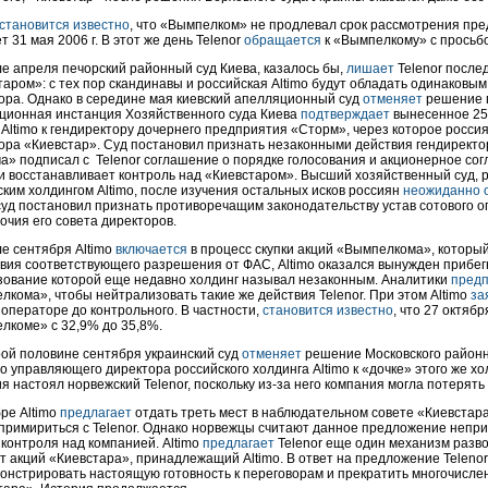
становится известно
, что «Вымпелком» не продлевал срок рассмотрения пре
т 31 мая 2006 г. В этот же день Telenor
обращается
к «Вымпелкому» с просьбо
ле апреля печорский районный суд Киева, казалось бы,
лишает
Telenor после
аром»: с тех пор скандинавы и российская Altimo будут обладать одинаковым
ора. Однако в середине мая киевский апелляционный суд
отменяет
решение п
ционная инстанция Хозяйственного суда Киева
подтверждает
вынесенное 25
 Altimo к гендиректору дочернего предприятия «Сторм», через которое росси
ора «Киевстар». Суд постановил признать незаконными действия гендиректор
а» подписал с Telenor соглашение о порядке голосования и акционерное сог
ки восстанавливает контроль над «Киевстаром». Высший хозяйственный суд, 
ским холдингом Altimo, после изучения остальных исков россиян
неожиданно 
суд постановил признать противоречащим законодательству устав сотового о
очия его совета директоров.
ле сентября Altimo
включается
в процесс скупки акций «Вымпелкома», который 
твия соответствующего разрешения от ФАС, Altimo оказался вынужден прибегн
зование которой еще недавно холдинг называл незаконным. Аналитики
предп
лкома», чтобы нейтрализовать такие же действия Telenor. При этом Altimo
за
 операторе до контрольного. В частности,
становится известно
, что 27 октябр
лкоме» с 32,9% до 35,8%.
рой половине сентября украинский суд
отменяет
решение Московского районно
о управляющего директора российского холдинга Altimo к «дочке» этого же х
 настоял норвежский Telenor, поскольку из-за него компания могла потерять
ре Altimo
предлагает
отдать треть мест в наблюдательном совете «Киевстар
примириться с Telenor. Однако норвежцы считают данное предложение непри
 контроля над компанией. Altimo
предлагает
Telenor еще один механизм разв
т акций «Киевстара», принадлежащий Altimo. В ответ на предложение Telenor
онстрировать настоящую готовность к переговорам и прекратить многочисле