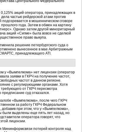
 пристава Центрального Федерального
0,125% акций оператора, принадлежащих в
 дела частью рейдерской атаки против
й подозревается в мошенническом сговоре
прошлого года. Затем в обмен на картину
тнерс». Однако затем другой миноритарный
ача акций «Сигме» была вовсе не сделкой
ущественное право выкупа.
отменила решение петербургского суда о
м отменено вынесенное в мае Арбитражным
 СМАРТС, принадлежащего ATI.
ором у «Вымпелкома» нет лицензии (оператор
вала заявки в ГКРЧ на получение частот,
 свободных частот в данном регионе.
тояние с регулирующими органами. Хотя
, требующего от ГКРЧ пересмотра
о предписание суд отказался.
жалобе «Вымпелкома», после чего ГКРЧ
тственном за работу ГКРЧ Федеральном
, добавив при этом, что у «Вымпелкома»,
ты были выделены еще пять лет назад, но
дставители оператора говорят, что
этой лицензии.
ля Мининформсвязи потерей контроля над