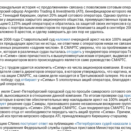
 скандальная история «с продолжением» связана с поволжским сотовым опе
прский офшор Angentro Trading & Investments (ATI), бенефициаром которого 
 Геннадий Кирюшин, скупил 20% акций сотового оператора. Однако группа 
как у акционера закрытого акционерного общества, преимущественных прав вы
ьцем 0,125% акций оператора) и обратилась за защитой своих интересов в 
воры с портфельным инвестором по продаже блокпакета акций в сентябре 200
ложено 8 арестов, и сделку завершить до сих пор не удалось.
ле 2006 года Ставропольский суд
наложил
очередной арест на все 100% акций
ех предыдущих арестах ни истцы, ни ответчики с оператором никак не связан
сенных решениях «задним числом». В СМАРТС уверены, что за проблемами к
», которая в различных судах пыталась
отсудить
у гендиректора оператора 
 в «Сигме» свою причастность к вышеупомянутым искам отрицают, выдвигая
 что инициатором всего происходящего является само руководство СМАРТС.
у с трудом удается исключить «Сигму» из числа акционеров компании. В нач
дателя совета директоров оператора, в котором утверждалось, что картина, 
н на акции СМАРТС, на самом деле находится в Третьяковской галерее. Но в
 победу: суд
отбирает
у «Сигмы» 5 злополучных акций оператора, благодаря 
ций оператора.
е июля Санкт-Петербургский городской суд по просьбе самарского сотового 
й, выносившихся в отношении данной компании. По итогам проверки суд
при
 которые в качестве обеспечительных мер накладывали арест на 100% акций 
рует
решение суда Самары, признавшего ранее незаконным вхождение группы
овляет передать «Сигме» 20% акций СМАРТС. Сын гендиректора СМАРТС Г
своего отца от необходимости передать часть акций группе «Сигма». Приче
ый иск против кипрского офшора ATI, принадлежащего Кирюшину-старшему.
кцию CNews
поступает ответ
на публикацию
«Петербургских судей наказали 
го управления Федеральной службы судебных приставов Министерства юстици