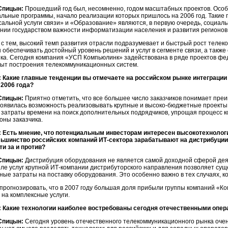
Спицын:
Прошедший год был, несомненно, годом масштабных проектов. Особ
льные программы, начало реализации которых пришлось на 2006 год. Такие 
сальной услуги связи» и «Образование» являются, в первую очередь, социаль
нии государством важности информатизации населения и развития регионов
 с тем, высокий темп развития отрасли подразумевает и быстрый рост теле
 обеспечивать достойный уровень решений и услуг в сегменте связи, а такж
ика. Сегодня компания «УСП Компьюлинк» задействована в ряде проектов фе
пыт построения телекоммуникационных систем.
 Какие главные тенденции вы отмечаете на российском рынке интеграции
 2006 года?
Спицын:
Приятно отметить, что все большее число заказчиков понимает преи
появилась возможность реализовывать крупные и высоко-бюджетные проекты,
 затраты времени на поиск дополнительных подрядчиков, упрощая процесс 
оны заказчика.
 Есть мнение, что потенциальным инвесторам интересен высокотехнологи
льшинство российских компаний ИТ-сектора зарабатывают на дистрибуци
ти за и против?
Спицын:
Дистрибуция оборудования не является самой доходной сферой деят
ле услуг крупной ИТ-компании дистрибуторского направления позволяет сущ
ые затраты на поставку оборудования. Это особенно важно в тех случаях, к
прогнозировать, что в 2007 году большая доля прибыли группы компаний «К
 на комплексные услуги.
 Какие технологии наиболее востребованы сегодня отечественными опе
Спицын:
Сегодня уровень отечественного телекоммуникационного рынка оче