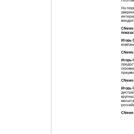
Поэтом
На пер
уверенн
интера
внедря
CNews:
показа
Игорь 
компан
CNews:
Игорь 
предос
огромн
приумн
CNews:
Игорь 
дистри
крупны
масшта
россий
CNews: