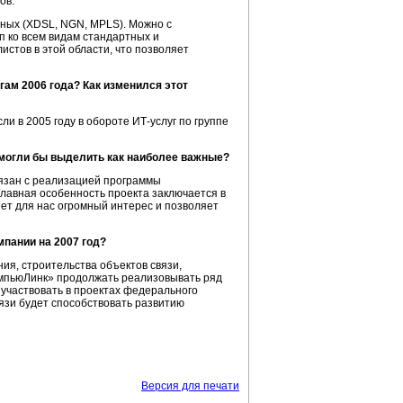
ов.
ных (XDSL, NGN, MPLS). Можно с
п ко всем видам стандартных и
стов в этой области, что позволяет
ам 2006 года? Как изменился этот
и в 2005 году в обороте ИТ-услуг по группе
 могли бы выделить как наиболее важные?
язан с реализацией программы
лавная особенность проекта заключается в
ет для нас огромный интерес и позволяет
пании на 2007 год?
я, строительства объектов связи,
мпьюЛинк» продолжать реализовывать ряд
 участвовать в проектах федерального
язи будет способствовать развитию
Версия для печати