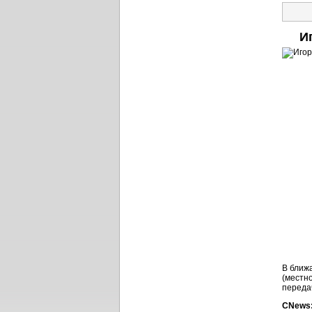
И
В ближ
(местн
переда
CNews: