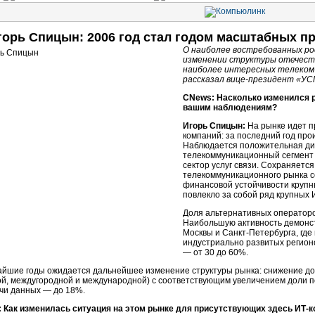
горь Спицын: 2006 год стал годом масштабных пр
О наиболее востребованных ро
изменении структуры отечест
наиболее интересных телеком
рассказал вице-президент «УС
CNews: Насколько изменился р
вашим наблюдениям?
Игорь Спицын:
На рынке идет п
компаний: за последний год пр
Наблюдается положительная ди
телекоммуникационный сегмент 
сектор услуг связи. Сохраняетс
телекоммуникационного рынка с
финансовой устойчивости круп
повлекло за собой ряд крупных 
Доля альтернативных операторо
Наибольшую активность демонс
Москвы и Санкт-Петербурга, где 
индустриально развитых регион
— от 30 до 60%.
айшие годы ожидается дальнейшее изменение структуры рынка: снижение д
ой, междугородной и международной) с соответствующим увеличением доли п
чи данных — до 18%.
 Как изменилась ситуация на этом рынке для присутствующих здесь ИТ-к