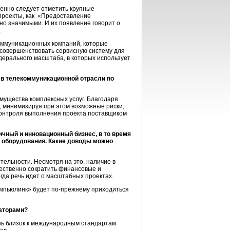
енно следует отметить крупные
проекты, как «Предоставление
но значимыми. И их появление говорит о
.
коммуникационных компаний, которые
е совершенствовать сервисную систему для
дерального масштаба, в которых использует
 в телекоммуникационной отрасли по
мущества комплексных услуг. Благодаря
 минимизируя при этом возможные риски,
контроля выполнения проекта поставщиком
чный и инновационный бизнес, в то время
и оборудования. Какие доводы можно
ельности. Несмотря на это, наличие в
ественно сократить финансовые и
огда речь идет о масштабных проектах.
омпьюлинк» будет по-прежнему приходиться
раторами?
нь близок к международным стандартам.