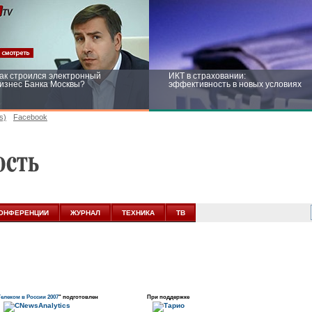
ак строился электронный
ИКТ в страховании:
изнес Банка Москвы?
эффективность в новых условиях
s)
Facebook
ейтинг CNewsInfrastructure 2015:
Информационная безопасность
риглашаем участвовать
бизнеса и госструктур: развитие в
новых условиях
ОНФЕРЕНЦИИ
ЖУРНАЛ
ТЕХНИКА
ТВ
елеком в России 2007
" подготовлен
При поддержке