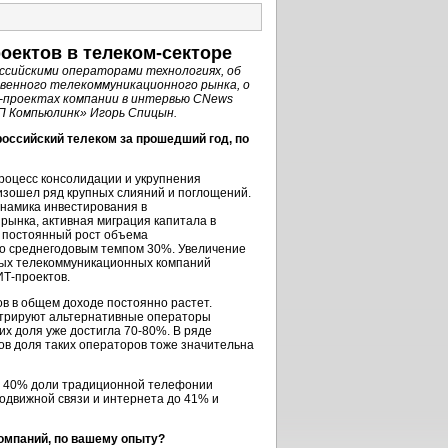
оектов в телеком-секторе
ссийскими операторами технологиях, об
венного телекоммуникационного рынка, о
-проектах компании в интервью CNews
П Компьюлинк» Игорь Спицын.
оссийский телеком за прошедший год, по
роцесс консолидации и укрупнения
оизошел ряд крупных слияний и поглощений.
намика инвестирования в
рынка, активная миграция капитала в
я постоянный рост объема
о среднегодовым темпом 30%. Увеличение
ных телекоммуникационных компаний
ИТ-проектов.
в в общем доходе постоянно растет.
трируют альтернативные операторы
их доля уже достигла 70-80%. В ряде
ов доля таких операторов тоже значительна
о 40% доли традиционной телефонии
одвижной связи и интернета до 41% и
омпаний, по вашему опыту?