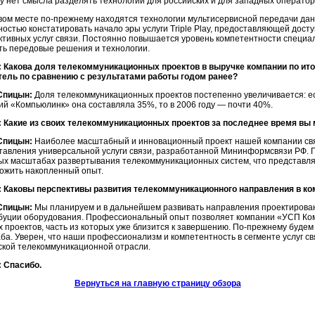
у нет смысла разделять технологии для российских и для западных оператор
вом месте по-прежнему находятся технологии мультисервисной передачи дан
остью констатировать начало эры услуги Triple Play, предоставляющей досту
ктивных услуг связи. Постоянно повышается уровень компетентности специали
ть передовые решения и технологии.
 Какова доля телекоммуникационных проектов в выручке компании по итог
тель по сравнению с результатами работы годом ранее?
Спицын:
Доля телекоммуникационных проектов постепенно увеличивается: есл
ий «Компьюлинк» она составляла 35%, то в 2006 году — почти 40%.
 Какие из своих телекоммуникационных проектов за последнее время вы
Спицын:
Наиболее масштабный и инновационный проект нашей компании св
тавления универсальной услуги связи, разработанной Мининформсвязи РФ. Г
ых масштабах развертывания телекоммуникационных систем, что представля
ожить накопленный опыт.
 Каковы перспективы развития телекоммуникационного направления в ком
Спицын:
Мы планируем и в дальнейшем развивать направления проектировани
буции оборудования. Профессиональный опыт позволяет компании «УСП Ко
х проектов, часть из которых уже близится к завершению. По-прежнему будем
ба. Уверен, что наши профессионализм и компетентность в сегменте услуг св
ской телекоммуникационной отрасли.
 Спасибо.
Вернуться на главную страницу обзора