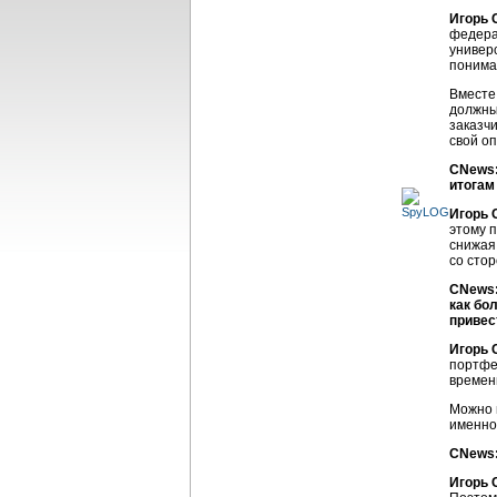
Игорь 
федера
универ
понима
Вместе
должны
заказч
свой о
CNews:
итогам
Игорь 
этому 
снижая
со стор
CNews:
как бо
привес
Игорь 
портфе
временн
Можно 
именно
CNews:
Игорь 