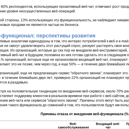
 60% респондентов, использующих проактивный веб-чат, отмечают рост прод
нии уровня неосуществленных веб-операций.
гой стороны, 13% использующих эту функциональность, не наблюдают никаких
новые продажи не являются частью их бизнеса.
-функционал: перспективы развития
левые аналитики единодушны в том, что интерес потребителей к веб и e-mail
ые не смогут удовлетворить этот растущий спрос, рискуют растерять свои ко
ющая. Из организаций, которые до сих пор не внедрили веб-инструментарий
тивный веб-чат в будущем; половина из них готова сделать это в следующем 
21% организаций, которые еще не организовали входящий веб-чат, планируют
делают это не позже, чем через год, и еще 50% — в течение двух ближайших ле
рганизаций, еще не предлагающих сервис "обратного звонка", планируют это 
 в течение ближайших двух лет; примерно 22% организаций не планируют п
ятся в раздумьях.
тря на положительную тенденцию по внедрению веб-сервисов, около 70% ре
ствляют поддержку клиентов в реальном времени при работе с веб-сайтом, д
ению веб-чата или сервисов "обратного звонка". Причины этого могут быть р
ения такого функционала до сомнений в том, что пользователи будут им поль
Причины отказа от внедрения веб-функционала (%
Веб-
Входящий веб-
П
самообслуживание
чат