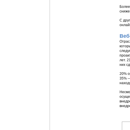
Более
сниже
С дру
онлай
Веб
Отрас
котор
следу
проак
лет. 
них с
20% о
35% —
наход
Несмо
осуще
внедр
внедр