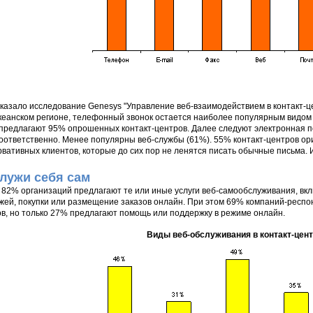
оказало исследование Genesys "Управление веб-взаимодействием в контакт-це
кеанском регионе, телефонный звонок остается наиболее популярным видом
 предлагают 95% опрошенных контакт-центров. Далее следуют электронная по
оответственно. Менее популярны веб-службы (61%). 55% контакт-центров ор
рвативных клиентов, которые до сих пор не ленятся писать обычные письма.
лужи себя сам
 82% организаций предлагают те или иные услуги веб-самообслуживания, вк
жей, покупки или размещение заказов онлайн. При этом 69% компаний-респ
ов, но только 27% предлагают помощь или поддержку в режиме онлайн.
Виды веб-обслуживания в контакт-цен