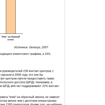
Источник: Genesys, 2007
ходящего клиентского трафика, а 24%
и руководителей 236 контакт-центров, с
указали в 2006 году, что они бы
нтакт-центров смогли предоставить такую
полосного доступа (ШПД). Например, в
ию ШПД, веб-чат поддерживают 22% контакт-
рвиса "клик" на обратный звонок, не зависит
центра менее чем с десятком операторских
лее 1500 операторов. Кроме того, не найдено