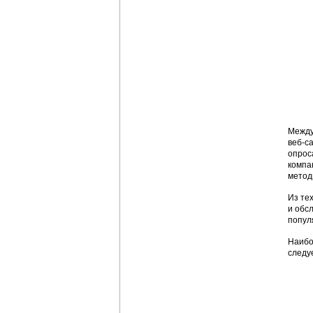
Между
веб-с
опрос
компа
метод
Из те
и обс
попул
Наибо
следу