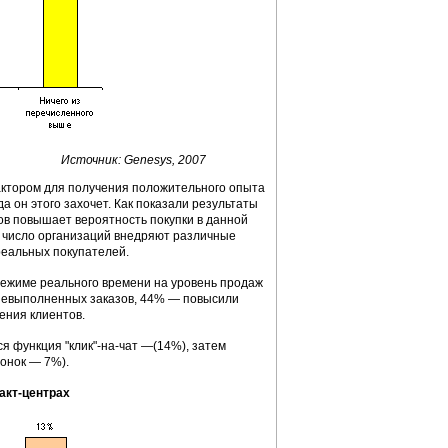
Источник: Genesys, 2007
актором для получения положительного опыта
а он этого захочет. Как показали результаты
в повышает вероятность покупки в данной
е число организаций внедряют различные
реальных покупателей.
 режиме реального времени на уровень продаж
 невыполненных заказов, 44% — повысили
ения клиентов.
 функция "клик"-на-чат —(14%), затем
вонок — 7%).
акт-центрах