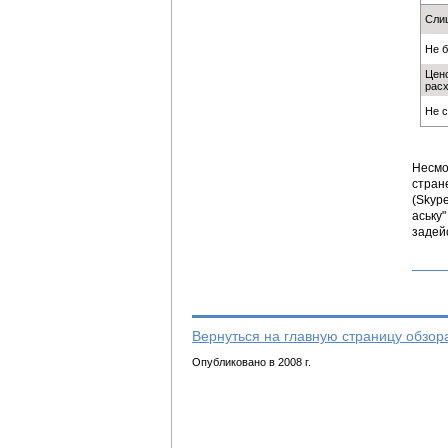
Слиш
Не б
Цено
рас
Не с
Несмо
стран
(Skype
аську"
задей
Вернуться на главную страницу обзор
Опубликовано в 2008 г.