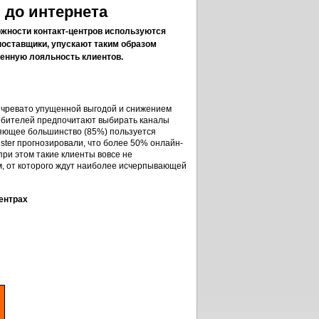
 до интернета
жности контакт-центров используются
поставщики, упускают таким образом
енную лояльность клиентов.
чревато упущенной выгодой и снижением
ребителей предпочитают выбирать каналы
ляющее большинство (85%) пользуется
ster прогнозировали, что более 50% онлайн-
 при этом такие клиенты вовсе не
м, от которого ждут наиболее исчерпывающей
ентрах