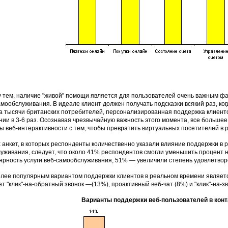
 тем, наличие "живой" помощи является для пользователей очень важным ф
амообслуживания. В идеале клиент должен получать подсказки всякий раз, когд
а тысячи британских потребителей, персонализированная поддержка клиенто
нии в 3-6 раз. Осознавая чрезвычайную важность этого момента, все больше
ы веб-интерактивности с тем, чтобы превратить виртуальных посетителей в 
х анкет, в которых респонденты количественно указали влияние поддержки в
луживания, следует, что около 41% респондентов смогли уменьшить процент
ярность услуги веб-самообслуживания, 51% — увеличили степень удовлетвор
лее популярным вариантом поддержки клиентов в реальном времени является
ет "клик"-на-обратный звонок —(13%), проактивный веб-чат (8%) и "клик"-на-з
Варианты поддержки веб-пользователей в конт