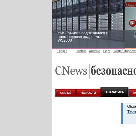
«Mr. Сумкин» подготовился к
К
прекращению поддержки
б
WS2003
English
Mobile
Android
Light
Twitter (topnew
Заоблачная оптимизация: как
Р
Faberlic изменил подход к
п
аналитике
АНАЛИТИКА
CNEWS
НОВОСТИ
К
Обзо
Тел