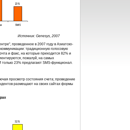
Источник: Genesys, 2007
нтре", проведенное в 2007 году в Азиатско-
 коммуникации: традиционную голосовую
чта и факс, на которые приходится 82% и
иентируются, пожалуй, на самых
 И только 23% предлагают SMS-функционал.
лючая просмотр состояния счета; проведение
ондентов размещают на своих сайтах формы
трах