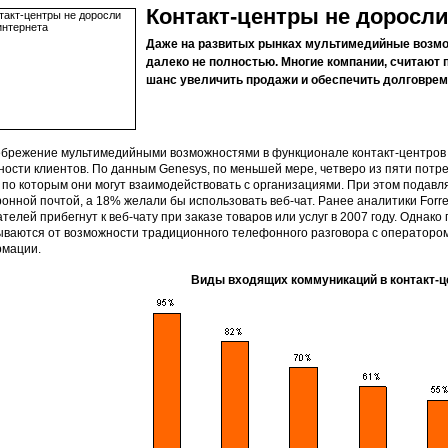
Контакт-центры не доросли
Даже на развитых рынках мультимедийные возмо
далеко не полностью. Многие компании, считают 
шанс увеличить продажи и обеспечить долговрем
брежение мультимедийными возможностями в функционале контакт-центров 
ности клиентов. По данным Genesys, по меньшей мере, четверо из пяти пот
, по которым они могут взаимодействовать с организациями. При этом подав
ронной почтой, а 18% желали бы использовать веб-чат. Ранее аналитики Forre
телей прибегнут к веб-чату при заказе товаров или услуг в 2007 году. Однако
ываются от возможности традиционного телефонного разговора с операторо
мации.
Виды входящих коммуникаций в контакт-ц