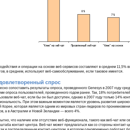
одействия и операции на основе веб-сервисов составляют в среднем 11,5% в
тов, в среднем, используют веб-самообслуживание, если таковое имеется.
довлетворенный спрос
есно сопоставить результаты опроса, проведенного Genesys в 2007 году сред
ми опроса пользователей, проведенного годом ранее. Так, 18% потребителей 
ьзовали веб-чат, если бы он был доступен, однако в 2007 году только 14% ко
иональность. При этом важным моментом является уровень развития широко
 Корее, которая является одним из мировых стран-лидеров по проникновен
ов, а в Австралии и Новой Зеландии — всего 4%.
ытно, что наличие или отсутствие веб-функционала, такого как веб-чат или се
сштаба контакт-центра. Веб-чат может предлагаться как со стороны контакт-
 так и распределенным контакт-центром, в котором одновременно работает бо