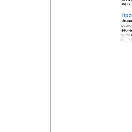
каких
Про
Испол
респо
веб-к
инфок
опрош