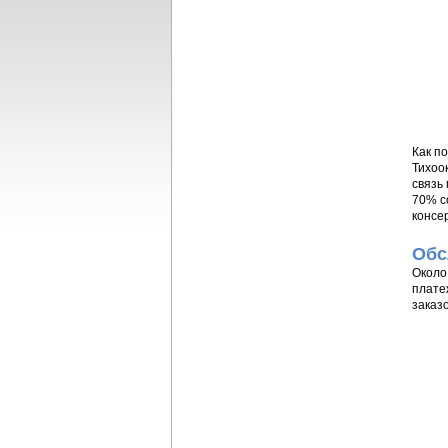
Как п
Тихоо
связь
70% с
консе
Обс
Около
плате
заказ