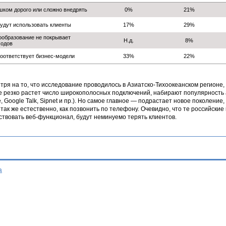
ком дорого или сложно внедрять
0%
21%
удут использовать клиенты
17%
29%
образование не покрывает
Н.д.
8%
ходов
оответствует бизнес-модели
33%
22%
тря на то, что исследование проводилось в Азиатско-Тихоокеанском регионе, 
е резко растет число широкополосных подключений, набирают популярность
, Google Talk, Sipnet и пр.). Но самое главное — подрастает новое поколение, 
 так же естественно, как позвонить по телефону. Очевидно, что те российские
ствовать веб-функционал, будут неминуемо терять клиентов.
а