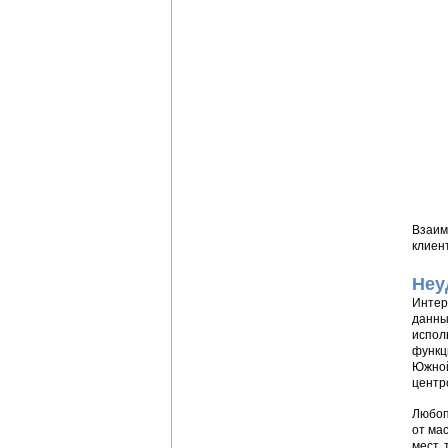
Взаим
клиен
Неу
Интер
данны
испол
функц
Южной
центр
Любоп
от ма
мест,