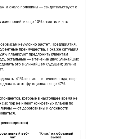
аж, а около половины — свидетельствуют о
 изменений, и еще 13% отметили, что
-сервисам неуклонно растет. Предприятия,
нкурентные преимущества. Пока же ситуация
, 29% планируют предложить клиентам
году, остальные — в течение двух ближайших
 сделать это в ближайшем будущем; 39% из
т.
сделать. 41% из них — в течение года, еще
редлагать этот функционал, еще 47%
спондентов, которые в настоящее время не
о сих пор не имеют конкретных планов по
азличны — от дороговизны и сложности
зоваться.
 респондентов)
роактивный веб-
"Клик" на обратный
чат
вызов