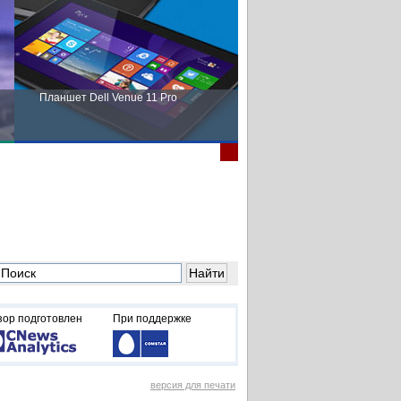
Планшет Dell Venue 11 Pro
Пора выбирать Fujitsu!
зор подготовлен
При поддержке
версия для печати