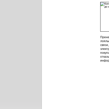
Прене
лояль
связи
элект
покупа
отказ
инфор