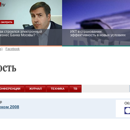
ак строился электронный
ИКТ в страховании:
изнес Банка Москвы?
эффективность в новых условиях
s)
Facebook
ейтинг CNewsInfrastructure 2015:
Информационная безопасность
риглашаем участвовать
бизнеса и госструктур: развитие в
новых условиях
ОНФЕРЕНЦИИ
ЖУРНАЛ
ТЕХНИКА
ТВ
р
Об
еком 2008