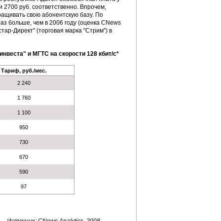
 2700 руб. соответственно. Впрочем,
ащивать свою абонентскую базу. По
аз больше, чем в 2006 году (оценка CNews
стар-Директ" (торговая марка "Стрим") в
веста" и МГТС на скорости 128 кбит/с*
Тариф, руб./мес.
2 240
1 760
1 100
950
730
670
590
97