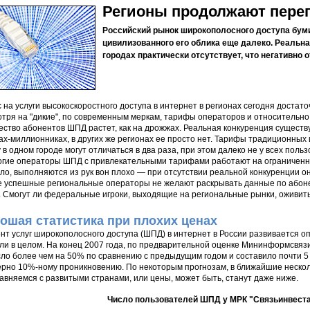
Регионы продолжают переп
Российский рынок широкополосного доступа бумир
цивилизованного его облика еще далеко. Реальна
городах практически отсутствует, что негативно 
 на услуги высокоскоростного доступа в интернет в регионах сегодня достат
тря на "дикие", по современным меркам, тарифы операторов и относительно
ество абонентов ШПД растет, как на дрожжах. Реальная конкуренция существу
ах-миллионниках, в других же регионах ее просто нет. Тарифы традиционных 
у в одном городе могут отличаться в два раза, при этом далеко не у всех по
гие операторы ШПД с привлекательными тарифами работают на ограниченной
ло, выполняются из рук вон плохо — при отсутствии реальной конкуренции он
 успешные региональные операторы не желают раскрывать данные по абоне
. Смогут ли федеральные игроки, выходящие на региональные рынки, оживит
ошая статистика при плохих ценах
нт услуг широкополосного доступа (ШПД) в интернет в России развивается
ли в целом. На конец 2007 года, по предварительной оценке Мининформсвя
ло более чем на 50% по сравнению с предыдущим годом и составило почти 5 
рно 10%-ному проникновению. По некоторым прогнозам, в ближайшие нескол
авняемся с развитыми странами, или цены, может быть, станут даже ниже.
Число пользователей ШПД у МРК "Связьинвеста