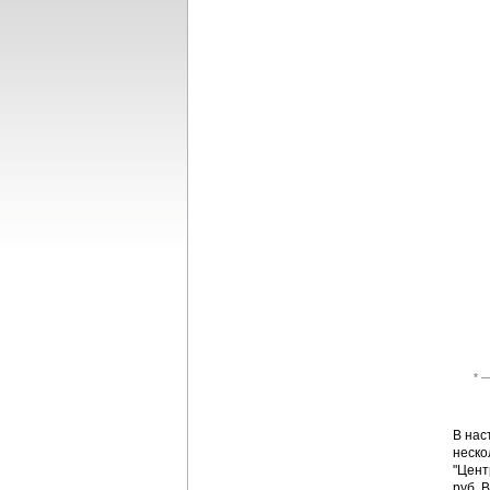
* —
В нас
неско
"Цент
руб. 