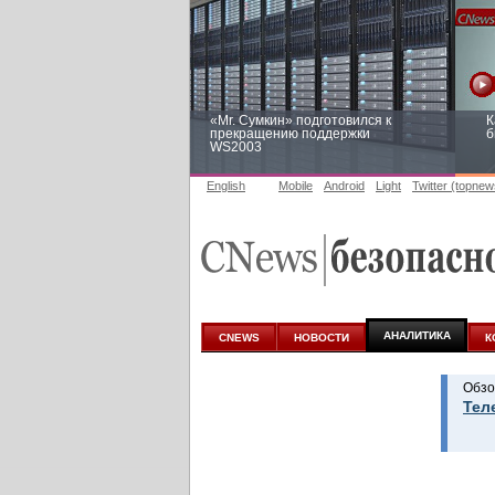
«Mr. Сумкин» подготовился к
К
прекращению поддержки
б
WS2003
English
Mobile
Android
Light
Twitter (topnew
Заоблачная оптимизация: как
Р
Faberlic изменил подход к
п
аналитике
АНАЛИТИКА
CNEWS
НОВОСТИ
К
Обзо
Тел