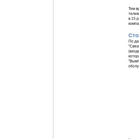
Тем в
телев
в 15 
компа
Сто
По да
"Связ
(вход
котор
"Вымп
обслу