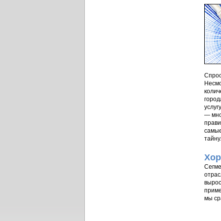
Спрос
Несмо
колич
город
услуг
— мно
прави
самые
тайну
Хор
Сегме
отрас
вырос
приме
мы ср