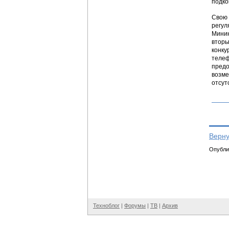
подко
Свою 
регул
Мини
вторы
конку
телеф
предо
возме
отсут
Верну
Опублик
Техноблог
|
Форумы
|
ТВ
|
Архив