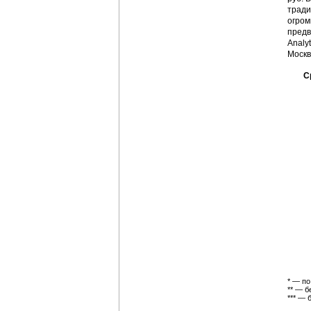
тради
огром
предв
Analy
Москв
С
* — по
** — б
*** — 