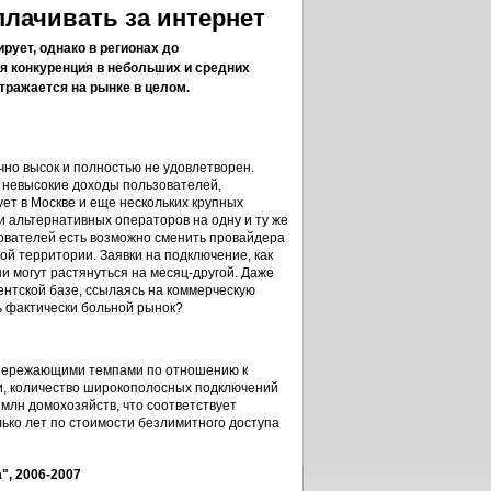
лачивать за интернет
ует, однако в регионах до
я конкуренция в небольших и средних
отражается на рынке в целом.
очно высок и полностью не удовлетворен.
 невысокие доходы пользователей,
ет в Москве и еще нескольких крупных
и альтернативных операторов на одну и ту же
льзователей есть возможно сменить провайдера
 территории. Заявки на подключение, как
и могут растянуться на месяц-другой. Даже
нтской базе, ссылаясь на коммерческую
ь фактически больной рынок?
 опережающими темпами по отношению к
зи, количество широкополосных подключений
млн домохозяйств, что соответствует
ько лет по стоимости безлимитного доступа
", 2006-2007