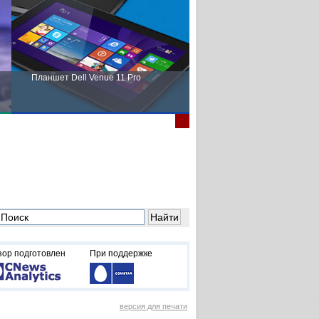
Планшет Dell Venue 11 Pro
Пора выбирать Fujitsu!
зор подготовлен
При поддержке
версия для печати