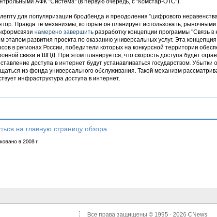
нтрольными АФК "Система" (в первую очередь, с "Комстар-ОТС").
лепту для популяризации бродбенда и преодоления "цифрового неравенства
ятор. Правда те механизмы, которые он планирует использовать, рыночными 
нформсвязи
намерено завершить
разработку концепции программы "Связь в к
м этапом развития проекта по оказанию универсальных услуг. Эта концепция
рсов в регионах России, победители которых на конкурсной территории обес
онной связи и ШПД. При этом планируется, что скорость доступа будет ограни
ставление доступа в интернет будут устанавливаться государством. Убытки 
щаться из фонда универсального обслуживания. Такой механизм рассматривае
ствует инфраструктура доступа в интернет.
ться на главную страницу обзора
овано в 2008 г.
Все права защищены © 1995 - 2026
CNews