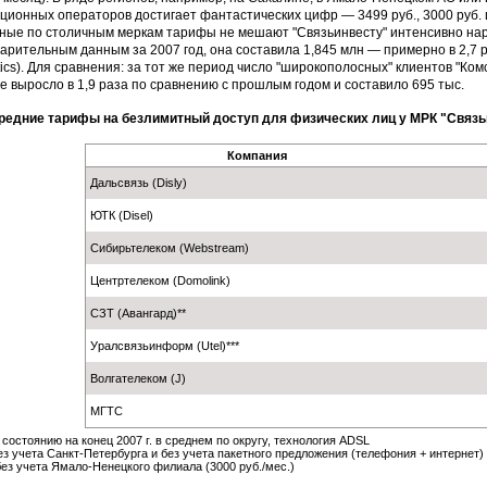
ционных операторов достигает фантастических цифр — 3499 руб., 3000 руб. и
ные по столичным меркам тарифы не мешают "Связьинвесту" интенсивно нар
арительным данным за 2007 год, она составила 1,845 млн — примерно в 2,7 р
tics). Для сравнения: за тот же период число "широкополосных" клиентов "Ком
е выросло в 1,9 раза по сравнению с прошлым годом и составило 695 тыс.
редние тарифы на безлимитный доступ для физических лиц у МРК "Связьин
Компания
Дальсвязь (Disly)
ЮТК (Disel)
Сибирьтелеком (Webstream)
Центртелеком (Domolink)
СЗТ (Авангард)**
Уралсвязьинформ (Utel)***
Волгателеком (J)
МГТС
 состоянию на конец 2007 г. в среднем по округу, технология ADSL
ез учета Санкт-Петербурга и без учета пакетного предложения (телефония + интернет)
без учета Ямало-Ненецкого филиала (3000 руб./мес.)