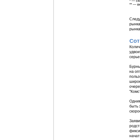
* — ск
** — в
Следу
рынка
рынка
Сот
Колич
удвои
серье
Бурны
на оп
польз
широк
очере
"Комс
Одним
быть 
скоро
Заяви
родст
фикси
начат