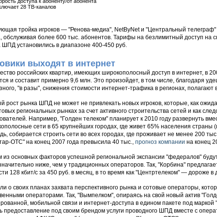
орость доступа к абоненту/от абонента
ключает 28 ТВ-каналов
ющая тройка игроков — "Ренова-медиа", NetByNet и "Центральный телеграф
, обслуживая более 600 тыс. абонентов. Тарифы на безлимитный доступ на ск
 ШПД установились в диапазоне 400-450 руб.
овики выходят в интернет
ество российских квартир, имеющих широкополосный доступ в интернет, в 20
тся и составит примерно 9,6 млн. Это произойдет, в том числе, благодаря удеш
зного, "в разы", снижения стоимости интернет-трафика в регионах, полагают 
й рост рынка ШПД не может не привлекать новых игроков, которые, как ожид
товых региональных рынках за счет активного строительства сетей и как сле
ователей. Например, "Голден телеком" планирует к 2010 году развернуть вмес
ополосные сети в 65 крупнейших городах, где живет 65% населения страны (пр
дь, собирается строить сети во всех городах, где проживает не менее 200 тыс
тар-ОТС" на конец 2007 года превысила 40 тыс.,
прогноз компании
на конец 2
 из основных факторов успешной региональной экспансии "федералов" буду
значительно ниже, чем у традиционных операторов. Так, "Корбина" предлага
сти 128 кбит/c за 450 руб. в месяц, в то время как "Центртелеком" — дороже в 
ли о своих планах захвата перспективного рынка и сотовые операторы, кото
венными операторами. Так, "Вымпелком", опираясь на свой новый актив "Голд
рованной, мобильной связи и интернет-доступа в едином пакете под маркой 
ь предоставление под своим брендом услуги проводного ШПД вместе с опера