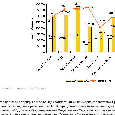
 за 2007 г. — оценка CNews Analytics
тоящее время тарифы в Москве, где стоимость ШПД примерно соответствует р
лько раз ниже, чем в регионах. Так, МГТС предлагает здесь безлимитный доступ
ртелеком" ("Домолинк") в Центральном Федеральном Округе берет почти на п
В месяц). В ряде регионов, например, на Сахалине, в Ямало-Ненецком АО или