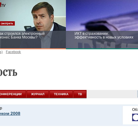
ак строился электронный
ИКТ в страховании:
изнес Банка Москвы?
эффективность в новых условиях
s)
Facebook
ейтинг CNewsInfrastructure 2015:
Информационная безопасность
риглашаем участвовать
бизнеса и госструктур: развитие в
новых условиях
ОНФЕРЕНЦИИ
ЖУРНАЛ
ТЕХНИКА
ТВ
р
Об
еком 2008