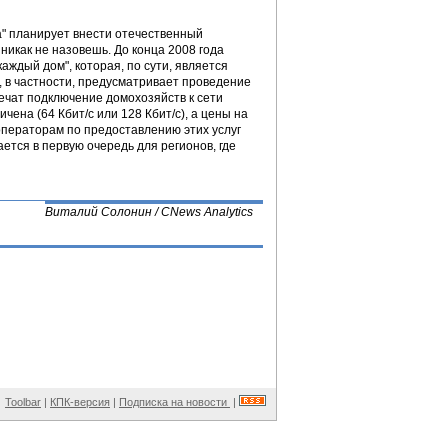
" планирует внести отечественный
никак не назовешь. До конца 2008 года
аждый дом", которая, по сути, является
, в частности, предусматривает проведение
печат подключение домохозяйств к сети
чена (64 Кбит/с или 128 Кбит/с), а цены на
операторам по предоставлению этих услуг
тся в первую очередь для регионов, где
Виталий Солонин / CNews Analytics
Toolbar
|
КПК-версия
|
Подписка на новости
|