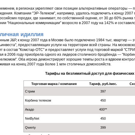
ременем, в регионах укрепляют свои позиции альтернативные операторы — 
идения. Компании "ЭР-Телеком", например, удалось подключить к концу 2007 
российских городах, где занимает, по собственной оценке, от 30 до 60% рынка
нии "Национальные коммуникации" возросло в 2007 году на 142% и составило
личная идиллия
нным J&P, к концу 2007 года в Москве было подключено 1984 тыс. квартир — э
ьинвеста", предоставляющих услуги на территории всей страны. На московс
ит в состав "Комстар-ОТС" и предоставляет услуги под торговой маркой "СТРИ
ая в 2006 году приобрела одного из лидеров столичного бродбенда — "Корбин
елкомом". Оба игрока демонстрируют хорошие темпы роста и вдвоем контро
живая на конец 2007 года более 1 млн столичных домохозяйств.
Тарифы на безлимитный доступ для физических 
Торговая марка / компания
Тариф, руб./мес.
Ско
Стрим
397
Корбина телеком
450
Акадо
400**
NetByNet
450
Qwerty
399