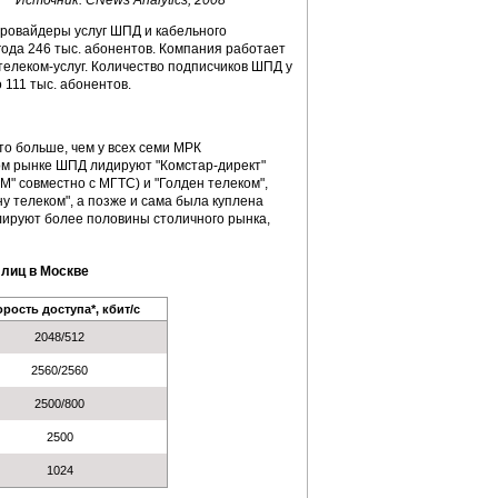
Источник: CNews Analytics, 2008
провайдеры услуг ШПД и кабельного
года 246 тыс. абонентов. Компания работает
 телеком-услуг. Количество подписчиков ШПД у
 111 тыс. абонентов.
то больше, чем у всех семи МРК
ком рынке ШПД лидируют "Комстар-директ"
М" совместно с МГТС) и "Голден телеком",
у телеком", а позже и сама была куплена
лируют более половины столичного рынка,
лиц в Москве
рость доступа*, кбит/c
2048/512
2560/2560
2500/800
2500
1024