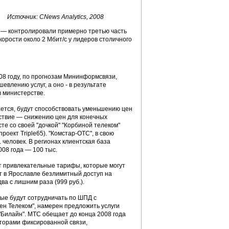
Источник: CNews Analytics, 2008
" — контролировали примерно третью часть
орости около 2 Мбит/c у лидеров столичного
08 году, по прогнозам Мининформсвязи,
евлению услуг, а оно - в результате
в министерстве.
ается, будут способствовать уменьшению цен
дствие — снижению цен для конечных
те со своей "дочкой" "Корбиной телеком"
оект Triple65). "Комстар-ОТС", в свою
. человек. В регионах клиентская база
008 года — 100 тыс.
т привлекательные тарифы, которые могут
ет в Ярославле безлимитный доступ на
два с лишним раза (999 руб.).
рые будут сотрудничать по ШПД с
ен Телеком", намерен предложить услуги
"Билайн". МТС обещает до конца 2008 года
торами фиксированной связи,