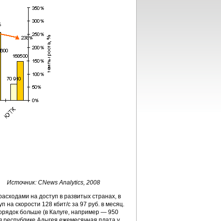
Источник: CNews Analytics, 2008
асходами на доступ в развитых странах, в
 на скорости 128 кбит/с за 97 руб. в месяц.
орядок больше (в Калуге, например — 950
 в республике Адыгея ежемесячная плата у