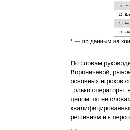
11
Рэй
12
Доз
13
Амт
14
Са
* — по данным на кон
По словам руководи
Вороничевой, рынок
основных игроков с
только операторы, 
целом, по ее слова
квалифицированными
решениям и к персо