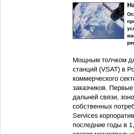
Н
Ос
пр
ус
ма
ре
Мощным толчком дл
станций (VSAT) в Р
коммерческого сект
заказчиков. Первые
дальней связи, зон
собственных потреб
Services корпорати
последние годы в 1