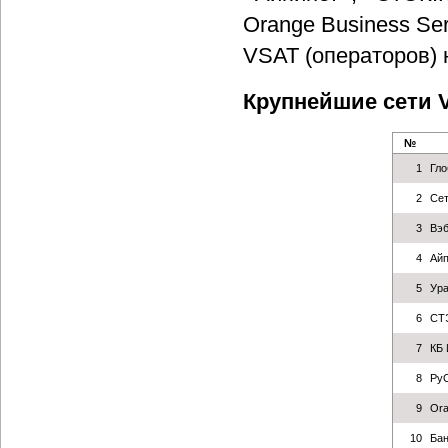
Orange Business Ser
VSAT (операторов) 
Крупнейшие сети 
№
1
Гло
2
Сет
3
Вэб
4
Айп
5
Ур
6
СТ
7
КБ 
8
Ру
9
Ora
10
Бан