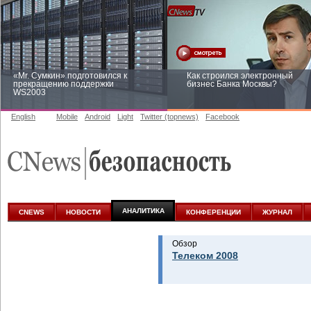
«Mr. Сумкин» подготовился к
Как строился электронный
прекращению поддержки
бизнес Банка Москвы?
WS2003
English
Mobile
Android
Light
Twitter (topnews)
Facebook
Заоблачная оптимизация: как
Рейтинг CNewsInfrastructure 20
Faberlic изменил подход к
приглашаем участвовать
аналитике
АНАЛИТИКА
CNEWS
НОВОСТИ
КОНФЕРЕНЦИИ
ЖУРНАЛ
Обзор
Телеком 2008