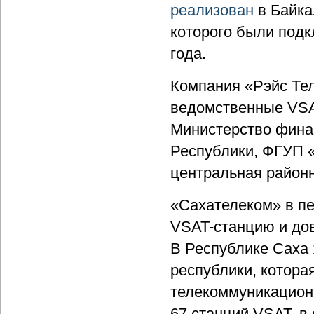
реализован
в Байка
которого были подк
года.
Компания «Рэйс Тел
ведомственные VSA
Министерство фина
Республики, ФГУП 
центральная районн
«Сахателеком» в пе
VSAT-станцию и дов
В Республике Саха 
республики, котора
телекоммуникационн
67 станций VSAT, в