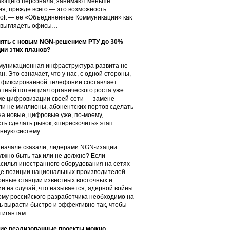
вающего персонала, занимают меньше
ия, прежде всего — это возможность
oft — ее «Объединенные Коммуникации» как
ут выглядеть офисы…
анять с новым NGN-решением РТУ до 30%
ии этих планов?
муникационная инфраструктура развита не
 Это означает, что у нас, с одной стороны,
й фиксированной телефонии составляет
ратный потенциал органического роста уже
мме цифровизации своей сети — замене
ли не миллионы, абонентских портов сделать
а новые, цифровые уже, по-моему,
ть сделать рывок, «перескочить» этап
нную систему.
м начале сказали, лидерами NGN-изации
олжно быть так или не должно? Если
засилья иностранного оборудования на сетях
где позиции национальных производителей
фонные станции известных восточных и
 на случай, что называется, ядерной войны.
ому российского разработчика необходимо на
ь вырасти быстро и эффективно так, чтобы
 гигантам.
акие реализованные проекты можно