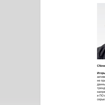
CNews
Игорь
актив
не пр
данны
тренд
напри
и ПО 
серье