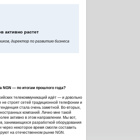
в активно растет
иков, директор по развитию бизнеса
ка NGN — по итогам прошлого года?
сийских телекоммуникаций идёт — и довольно
же не строят сетей традиционной телефонии и
енденция стала очень заметной. Во-вторых,
иностранных компаний. Лично мне такой
олее активно в этом направлении. Мы вот,
вов, занимающихся разработкой оборудования
и через некоторое время смогли составить
ируют на отечественном рынке NGN.