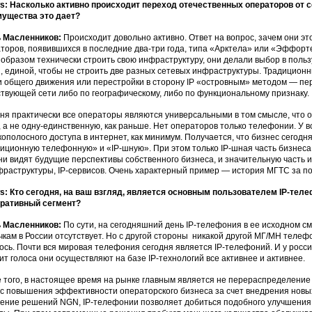
: Насколько активно происходит переход отечественных операторов от 
ущества это дает?
 Масленников:
Происходит довольно активно. Ответ на вопрос, зачем они эт
торов, появившихся в последние два-три года, типа «Арктела» или «Эффорт
 образом технически строить свою инфраструктуру, они делали выбор в польз
, единой, чтобы не строить две разных сетевых инфраструктуры. Традицион
и общего движения или перестройки в сторону IP «островным» методом — пер
твующей сети либо по географическому, либо по функциональному признаку.
ня практически все операторы являются универсальными в том смысле, что 
, а не одну-единственную, как раньше. Нет операторов только телефонии. У вс
ополосного доступа в интернет, как минимум. Получается, что бизнес сегод
иционную телефонную» и «IP-шную». При этом только IP-шная часть бизнеса 
ни видят будущие перспективы собственного бизнеса, и значительную часть
фраструктуры, IP-сервисов. Очень характерный пример — история МГТС за по
: Кто сегодня, на ваш взгляд, является основным пользователем IP-тел
оративный сегмент?
 Масленников:
По сути, на сегодняшний день IP-телефония в ее исходном с
чкам в России отсутствует. Но с другой стороны никакой другой МГ/МН телефон
ось. Почти вся мировая телефония сегодня является IP-телефоний. И у росс
ит голоса они осуществляют на базе IP-технологий все активнее и активнее.
 того, в настоящее время на рынке главным является не перераспределение 
с повышения эффективности операторского бизнеса за счет внедрения новых т
ение решений NGN, IP-телефонии позволяет добиться подобного улучшения.