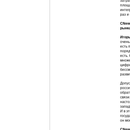
затра
площа
интег
раз и
CNews
рынка
Игорь
очень
есть 
поряд
есть.
множе
цифро
бессм
разви
Допус
росси
обрат
связи
насто
запад
И в э
госуд
он мо
CNews