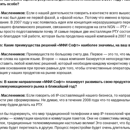
ить особо?
 Масленников:
Если о нашей деятельности говорить в контексте всего вышес
ля нас был даже не первой фазой, а «фазой ноль». Потому что именно в прош
ание. В 2007 году у нас появилась идея или концепция неразрушающего перех
нашего флагманского решения, связанного с переходом на сети NGN — РТУ 
мы просто подготавливали почву. И самые первые две инсталляции РТУ состоя
о благодаря той работе, которая была проделана нашей компанией в 2007 го
: Какие преимущества решений «МФИ Софт» наиболее значимы, на ваш вз
 Масленников:
Преимуществ по большому счету два. Первое — это то, что м
е слова на одном языке. Второе — наша компания базируется непосредстве
ставить любой комплекс решений, который необходим каждому конкретному о
им основанием при прочих равных для того, чтобы отечественные операторы
ация у наших продуктов на рынке хорошая.
: В каком направлении «МФИ Софт» планирует развивать свою продукто
оммуникационного рынка в ближайший год?
 Масленников:
Если говорить об IP-составляющей нашего бизнеса, то направл
сти уже сформированы. Не думаю, что в течение 2008 года что-то кардиналь
ему будем делать на РТУ.
ел бы подчеркнуть, что мир традиционной телефонии и мир IP-технологий чр
игмы — коммутации каналов и коммутации пакетов. Они не совместимы между
ое, традиционные телекоммуникации настолько велики! Это означает, что бу
игма будет перетекать в другую. Процесс перестройки будет очень длитель