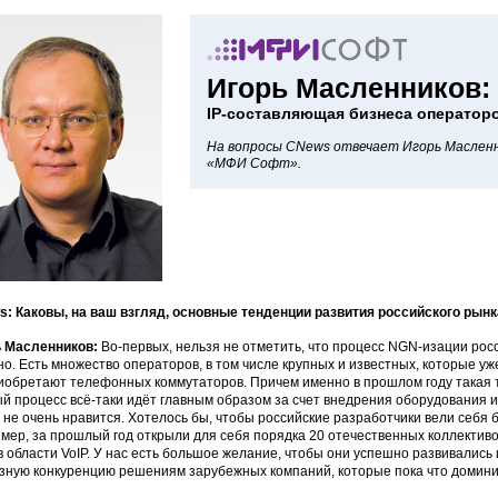
Игорь Масленников:
IP-составляющая бизнеса операторо
На вопросы CNews отвечает Игорь Масленн
«МФИ Софт».
: Каковы, на ваш взгляд, основные тенденции развития российского рын
 Масленников:
Во-первых, нельзя не отметить, что процесс NGN-изации рос
но. Есть множество операторов, в том числе крупных и известных, которые у
иобретают телефонных коммутаторов. Причем именно в прошлом году такая т
й процесс всё-таки идёт главным образом за счет внедрения оборудования 
 не очень нравится. Хотелось бы, чтобы российские разработчики вели себя б
мер, за прошлый год открыли для себя порядка 20 отечественных коллекти
в области VoIP. У нас есть большое желание, чтобы они успешно развивались 
зную конкуренцию решениям зарубежных компаний, которые пока что домин