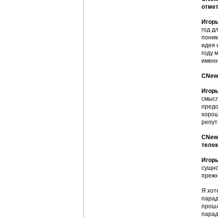
отмет
Игорь
год д
поним
идея 
году 
именн
CNews
Игорь
смысл
предо
хорош
репут
CNews
телек
Игорь
сущно
прежн
Я хот
парад
прошл
парад