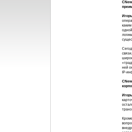
CNews
преим
Игорь
опера
каким
одной
логик
сущес
Сегод
связи
широк
«трад
ней о
IP-ин
CNews
корп
Игорь
карто
остал
транз
Кроме
вопро
внедр