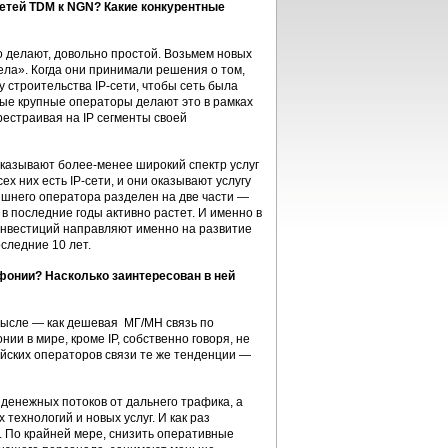
сетей TDM к NGN? Какие конкурентные
о делают, довольно простой. Возьмем новых
ела». Когда они принимали решения о том,
у строительства IP-сети, чтобы сеть была
ные крупные операторы делают это в рамках
естраивая на IP сегменты своей
оказывают более-менее широкий спектр услуг
ех них есть IP-cети, и они оказывают услугу
няшнего оператора разделен на две части —
в последние годы активно растет. И именно в
 инвестиций направляют именно на развитие
следние 10 лет.
ефонии? Насколько заинтересован в ней
мысле — как дешевая МГ/МН связь по
ии в мире, кроме IP, собственно говоря, не
ийских операторов связи те же тенденции —
денежных потоков от дальнего трафика, а
ехнологий и новых услуг. И как раз
 По крайней мере, снизить оперативные