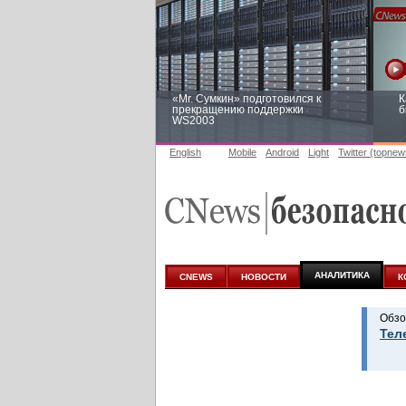
«Mr. Сумкин» подготовился к
К
прекращению поддержки
б
WS2003
English
Mobile
Android
Light
Twitter (topnew
Заоблачная оптимизация: как
Р
Faberlic изменил подход к
п
аналитике
АНАЛИТИКА
CNEWS
НОВОСТИ
К
Обзо
Тел