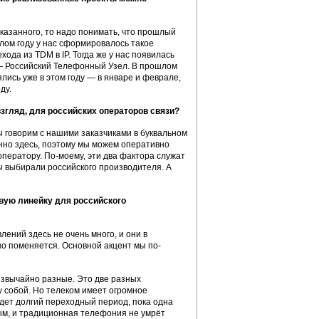
казанного, то надо понимать, что прошлый
лом году у нас сформировалось такое
ода из TDM в IP. Тогда же у нас появилась
— Российский Телефонный Узел. В прошлом
лись уже в этом году — в январе и феврале,
ду.
гляд, для российских операторов связи?
ы говорим с нашими заказчиками в буквальном
нно здесь, поэтому мы можем оперативно
ператору. По-моему, эти два фактора служат
 выбирали российского производителя. А
вую линейку для российского
ений здесь не очень много, и они в
но поменяется. Основной акцент мы по-
езвычайно разные. Это две разных
 собой. Но телеком имеет огромное
дет долгий переходный период, пока одна
ным, и традиционная телефония не умрёт