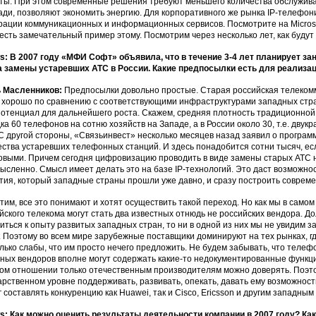
ты. При этом современные решения требуют меньшего количества обслужи
ди, позволяют экономить энергию. Для корпоративного же рынка IP-телефон
рации коммуникационных и информационных сервисов. Посмотрите на Micros
 есть замечательный пример этому. Посмотрим через несколько лет, как буд
: В 2007 году «МФИ Софт» объявила, что в течение 3-4 лет планирует з
 замены устаревших АТС в России. Какие предпосылки есть для реализац
 Масленников:
Предпосылки довольно простые. Старая российская телеком
 хорошо по сравнению с соответствующими инфраструктурами западных стран.
потенциал для дальнейшего роста. Скажем, средняя плотность традиционно
ка 60 телефонов на сотню хозяйств на Западе, а в России около 30, т.е. двук
 С другой стороны, «Связьинвест» несколько месяцев назад заявил о програ
ства устаревших телефонных станций. И здесь понадобится сотни тысяч, ес
выми. Причем сегодня цифровизацию проводить в виде замены старых АТС н
ысленно. Смысл имеет делать это на базе IP-технологий. Это даст возможнос
тия, который западные страны прошли уже давно, и сразу построить совреме
тим, все это понимают и хотят осуществить такой переход. Но как мы в само
йского телекома могут стать два известных отнюдь не российских вендора. Д
иться к опыту развитых западных стран, то ни в одной из них мы не увидим 
. Поэтому во всем мире зарубежные поставщики доминируют на тех рынках, 
лько слабы, что им просто нечего предложить. Не будем забывать, что теле
ных вендоров вполне могут содержать какие-то недокументированные функции
том отношении только отечественным производителям можно доверять. Поэт
арственном уровне поддерживать, развивать, опекать, давать ему возможност
г составлять конкуренцию как Huawei, так и Cisco, Ericsson и другим западным
: Как можно оценить результаты деятельности компании в 2007 году? К