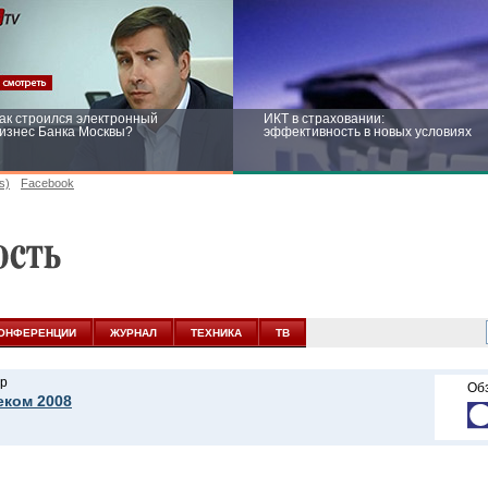
ак строился электронный
ИКТ в страховании:
изнес Банка Москвы?
эффективность в новых условиях
s)
Facebook
ейтинг CNewsInfrastructure 2015:
Информационная безопасность
риглашаем участвовать
бизнеса и госструктур: развитие в
новых условиях
ОНФЕРЕНЦИИ
ЖУРНАЛ
ТЕХНИКА
ТВ
р
Об
еком 2008