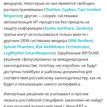
вендоров. Некоторые из них являются свободно
распространяемыми (
TheHive
,
Cyphon
,
Fast Incident
Response
), другие — скорее, системами
автоматизации ИТ-процессов без прицела на
защиту информации (
Ayehu eyeShare
,
Zenduty
),
третьи могут использоваться только вместе с
другими
SIEM-системами
вендора (
IBM Resilient
,
Splunk Phantom
,
RSA NetWitness Orchestrator
,
LogRhythm SmartResponse
). Зарубежные
IRP/SOAR-
решения
сфокусированы на международном
законодательстве, поэтому «
из коробки
» не будут
доступны плейбуки и шаблоны документов для
соответствия российскому законодательству, как не
будет и локализации самого интерфейса.
Импортные решения не учитывают и прочие
нюансы российской специфики: заказчики не найдут
в них модулей взаимодействия с
ФинЦЕРТ
и