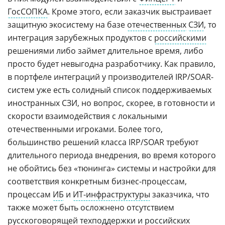
ГосСОПКА
. Кроме этого, если заказчик выстраивает
защитную экосистему на базе
отечественных
СЗИ
, то
интеграция зарубежных продуктов с
российскими
решениями либо займет длительное время, либо
просто будет невыгодна разработчику. Как правило,
в портфеле интеграций у производителей IRP/SOAR-
систем уже есть солидный список поддерживаемых
иностранных СЗИ, но вопрос, скорее, в готовности и
скорости взаимодействия с локальными
отечественными игроками. Более того,
большинство решений класса IRP/SOAR требуют
длительного периода внедрения, во время которого
не обойтись без «тюнинга» системы и настройки для
соответствия конкретным бизнес-процессам,
процессам
ИБ
и
ИТ-инфраструктуры
заказчика, что
также может быть осложнено отсутствием
русскоговорящей техподдержки и российских