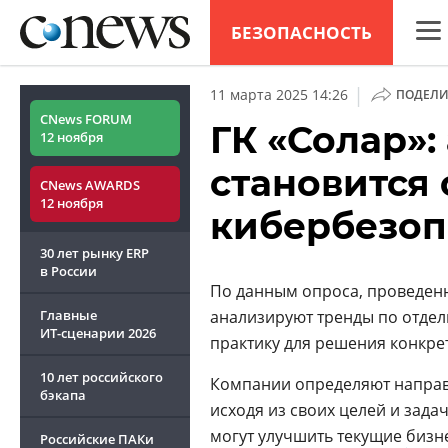
БЕЗОПАСНОСТЬ
CNew
|
11 марта 2025 14:26
ПОДЕЛИ
Анал
CNews FORUM
ГК «Солар»:
12 ноября
Конф
становится
CNews AWARDS
Марк
12 ноября
кибербезоп
Техн
30 лет рынку ERP
ТВ
в России
По данным опроса, проведенн
Главные
анализируют тренды по отде
ИТ-сценарии
2026
практику для решения конкре
10 лет российского
Компании определяют направл
бэкапа
исходя из своих целей и задач
могут улучшить текущие
бизн
Российские ПАКи