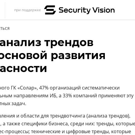
при поддержке
s
ТЬСЯ
итика
 анализ трендов
еренции
 основой развития
ет
асности
ика
ого ГК «Солар», 47% организаций систематически
льным направлениям ИБ, а 33% компаний применяют эту
тных задач.
ения и области для трендвотчинга (анализа трендов),
, а также специфики бизнеса, среди них: тренды, которы
ес-процессы
; технические и цифровые тренды, которые