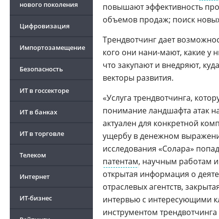
нового поколения
повышают эффективность про
объемов продаж; поиск новых
Цифровизация
Трендвотчинг дает возможнос
Импортозамещение
кого они нани-мают, какие у 
что закупают и внедряют, куд
Безопасность
векторы развития.
ИТ в госсекторе
«Услуга трендвотчинга, кото
понимание ландшафта атак на
ИТ в банках
актуален для конкретной комп
ИТ в торговле
ущербу в денежном выражении
исследования «Солара» попад
Телеком
патентам
, научным работам 
открытая информация о деяте
Интернет
отраслевых агентств, закрыта
ИТ-бизнес
интервью с интересующими к
инструментом трендвотчинга 