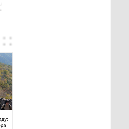
оду:
ера