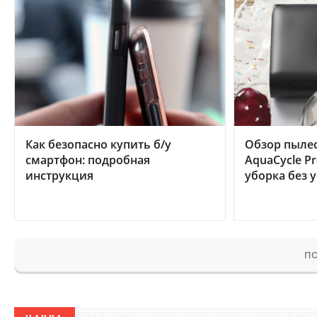
Как безопасно купить б/у
Обзор пылес
смартфон: подробная
AquaCycle Pr
инструкция
уборка без 
ПО