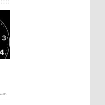
—
4986