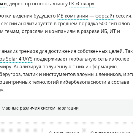
гин
, директор по консалтингу
ГК «Солар»
.
ботки видения будущего
ИБ компании
—
форсайт
сессия.
 сессии анализируется в среднем порядка 500 сигналов
м темам, отраслям и компаниям в разрезе ИБ, ИТ и
 анализ трендов для достижения собственных целей. Так
з Solar 4RAYS
поддерживает глобальную сеть из более
миру. Анализируя полученную с них информацию,
беругроз, тактик и инструментов злоумышленников, и эт
коцентричных технологий кибербезопасности в составе
».
 главные различия систем навигации