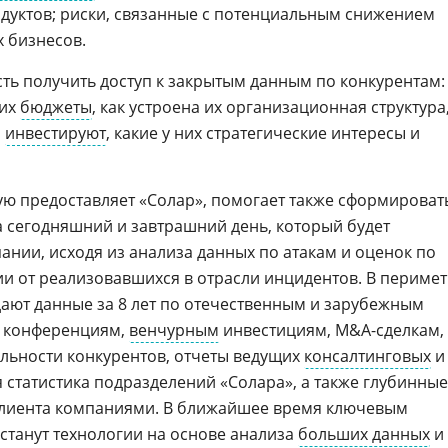
дуктов; риски, связанные с потенциальным снижением
 бизнесов.
ть получить доступ к закрытым данным по конкурентам:
них
бюджеты
, как устроена их организационная структура
а
инвестируют
, какие у них стратегические интересы и
рую предоставляет «Солар», помогает также сформироват
 сегодняшний и завтрашний день, который будет
ании, исходя из анализа данных по атакам и оценок по
 от реализовавшихся в отрасли инцидентов. В периме
ают данные за 8 лет по отечественным и зарубежным
и конференциям,
венчурным
инвестициям, M&A-сделкам,
льности конкурентов, отчеты ведущих
консалтинговых
и
я статистика подразделений «Солара», а также глубинные
лиента компаниями. В ближайшее время ключевым
станут технологии на основе анализа
больших данных
и