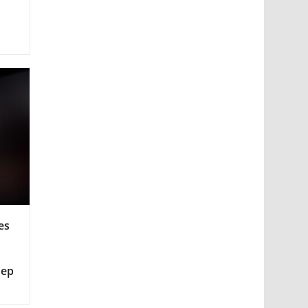
es
мер