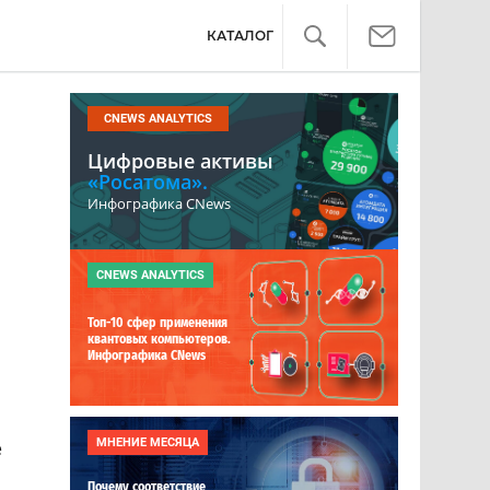
КАТАЛОГ
CNEWS ANALYTICS
Цифровые активы
«Росатома».
Инфографика CNews
CNEWS ANALYTICS
Топ-10 сфер применения
квантовых компьютеров.
Инфографика CNews
МНЕНИЕ МЕСЯЦА
е
Почему соответствие