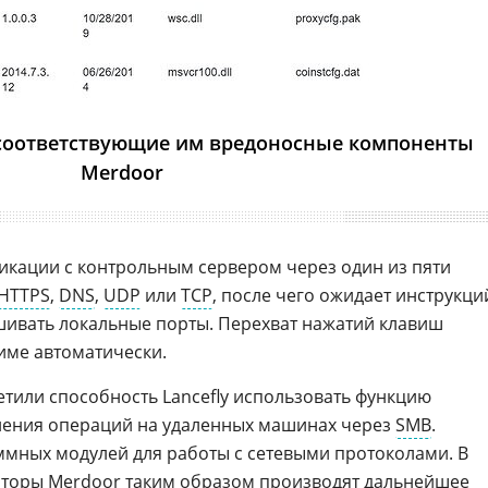
соответствующие им вредоносные компоненты
Merdoor
икации с контрольным сервером через один из пяти
HTTPS
,
DNS
,
UDP
или
TCP
, после чего ожидает инструкци
шивать локальные порты. Перехват нажатий клавиш
име автоматически.
етили способность Lancefly использовать функцию
ления операций на удаленных машинах через
SMB
.
ммных модулей для работы с сетевыми протоколами. В
аторы Merdoor таким образом производят дальнейшее