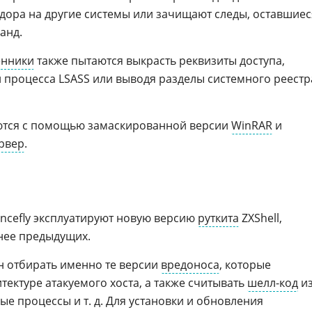
дора на другие системы или зачищают следы, оставшиес
анд.
нники
также пытаются выкрасть реквизиты доступа,
процесса LSASS или выводя разделы системного реестр
ются с помощью замаскированной версии
WinRAR
и
рвер
.
ncefly эксплуатируют новую версию
руткита
ZXShell,
нее предыдущих.
ен отбирать именно те версии
вредоноса
, которые
тектуре атакуемого хоста, а также считывать
шелл-код
и
ые процессы и т. д. Для установки и обновления