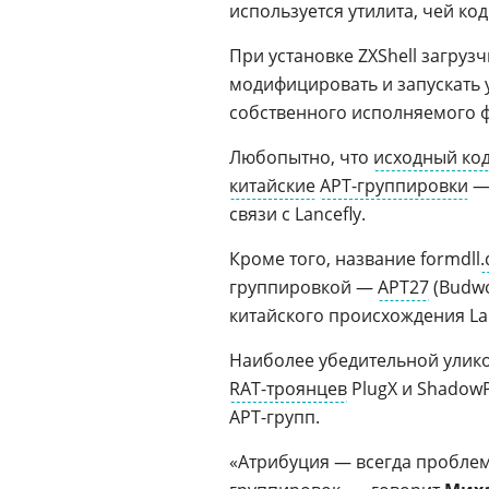
используется утилита, чей ко
При установке ZXShell загруз
модифицировать и запускать 
собственного исполняемого ф
Любопытно, что
исходный ко
китайские
APT-группировки
—
связи с Lancefly.
Кроме того, название formdll
.
группировкой —
APT27
(Budwo
китайского происхождения Lan
Наиболее убедительной улико
RAT-троянцев
PlugX и Shadow
APT-групп.
«Атрибуция — всегда проблем