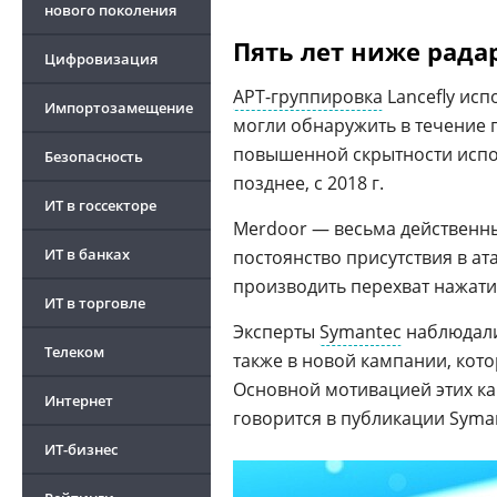
нового поколения
Пять лет ниже рада
Цифровизация
APT-группировка
Lancefly ис
Импортозамещение
могли обнаружить в течение п
повышенной скрытности испол
Безопасность
позднее, с 2018 г.
ИТ в госсекторе
Merdoor — весьма действенны
ИТ в банках
постоянство присутствия в а
производить перехват нажатий
ИТ в торговле
Эксперты
Symantec
наблюдали 
Телеком
также в новой кампании, кото
Основной мотивацией этих к
Интернет
говорится в публикации Syma
ИТ-бизнес