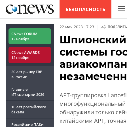
БЕЗОПАСНОСТЬ
CNew
|
22 мая 2023 17:23
ПОДЕЛИТЬ
Анал
CNews FORUM
Шпионский 
12 ноября
Конф
системы гос
CNews AWARDS
Марк
12 ноября
авиакомпан
Техн
30 лет рынку ERP
незамеченн
ТВ
в России
Главные
APT-группировка Lancef
ИТ-сценарии
2026
многофункциональный и
10 лет российского
обнаружили только сейча
бэкапа
китайскими APT, точная
Российские ПАКи