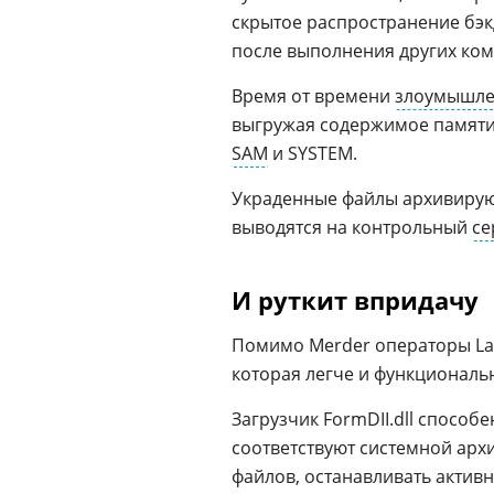
скрытое распространение бэк
после выполнения других ком
Время от времени
злоумышле
выгружая содержимое памяти 
SAM
и SYSTEM.
Украденные файлы архивиру
выводятся на контрольный
се
И руткит впридачу
Помимо Merder операторы La
которая легче и функциональ
Загрузчик FormDII.dll способ
соответствуют системной архи
файлов, останавливать активн