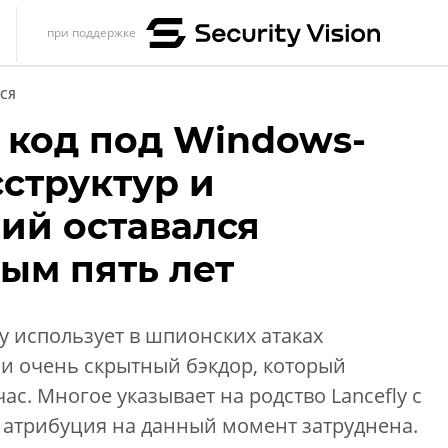
при поддержке
s
СЯ
итика
код под Windows-
еренции
структур и
ет
ий оставался
ика
ым пять лет
ly использует в шпионских атаках
 очень скрытный бэкдор, который
с. Многое указывает на родство Lancefly с
 атрибуция на данный момент затруднена.