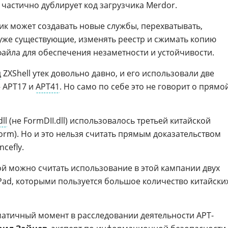
д частично дублирует код загрузчика Merdor.
чик может создавать новые службы, перехватывать,
уже существующие, изменять реестр и сжимать копию
айла для обеспечения незаметности и устойчивости.
д
ZXShell утек довольно давно, и его использовали две
 APT17 и
APT41
. Но само по себе это не говорит о прямо
dll
(не FormDII.dll) использовалось третьей китайской
rm). Но и это нельзя считать прямым доказательством
cefly.
й можно считать использование в этой кампании двух
Pad, которыми пользуется большое количество китайски
атичный момент в расследовании деятельности APT-