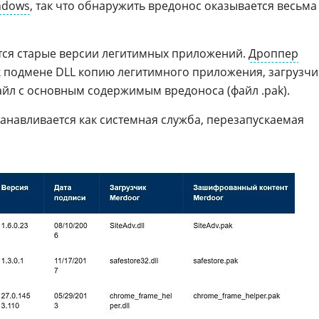
ndows
, так что обнаружить вредонос оказывается весьма
тся старые версии легитимных приложений.
Дроппер
 подмене DLL копию легитимного приложения, загрузчи
йл с основным содержимым вредоноса (файл .pak).
танавливается как системная служба, перезапускаемая