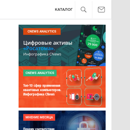
КАТАЛОГ
CNEWS ANALYTICS
Цифровые активы
«Росатома».
Инфографика CNews
CNEWS ANALYTICS
Топ-10 сфер применения
квантовых компьютеров.
Инфографика CNews
МНЕНИЕ МЕСЯЦА
Почему соответствие