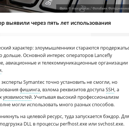
Фото:
© maxxyustas / Фотобанк Фотодженик
р выявили через пять лет использования
еский характер: злоумышленники стараются продержать
о дольше. Основной интерес операторов Lancefly
ые, авиационные и телекоммуникационные организации
и
.
эксперты Symantec точно установить не смогли, но
ьзования
фишинга
, взлома реквизитов доступа
SSH
, а
ых
уязвимостей
. Учитывая высокий профессионализм
олне могли использовать много разных способов.
оникнуть на целевой ресурс, туда запускается бэкдор. Дл
одгрузка DLL в процессы perfhost.exe или svchost.exe.