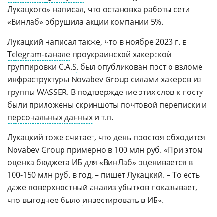
Лукацкого» написал, что остановка работы сети
«Винлаб» обрушила
акции компании
5%.
Лукацкий написал также, что в ноябре 2023 г. в
Telegram-канале
проукраинской хакерской
группировки
C.A.S
. был опубликован пост о взломе
инфраструктуры Novabev Group силами хакеров из
группы WASSER. В подтверждение этих слов к посту
были приложены скриншоты почтовой переписки и
персональных данных
и т.п.
Лукацкий тоже считает, что день простоя обходится
Novabev Group примерно в 100 млн руб. «При этом
оценка бюджета ИБ для «ВинЛаб» оценивается в
100-150 млн руб. в год, – пишет Лукацкий. – То есть
даже поверхностный анализ убытков показывает,
что выгоднее было
инвестировать
в ИБ».