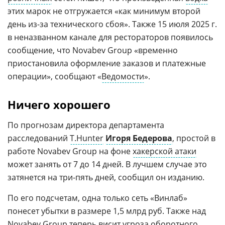
этих марок не отгружается «как минимум второй
день из-за технического сбоя». Также 15 июля 2025 г.
в неназванном канале для рестораторов появилось
сообщение, что Novabev Group «временно
приостановила оформление заказов и платежные
операции», сообщают «
Ведомости
».
Ничего хорошего
По прогнозам директора департамента
расследований
T.Hunter
Игоря Бедерова
, простой в
работе Novabev Group на фоне
хакерской атаки
может занять от 7 до 14 дней. В лучшем случае это
затянется на три-пять дней, сообщил он изданию.
По его подсчетам, одна только сеть «Винлаб»
понесет убытки в размере 1,5 млрд руб. Также над
Novabev Group теперь висит угроза оборотного