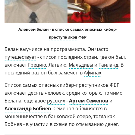
Алексей Белан - в списке самых опасных кибер-
преступников
ФБР
Белан выучился на
программиста
. Он часто
путешествует
- список последних стран, где он был,
включает
Грецию
, Латвию,
Мальдивы
и
Таиланд
. В
последний раз он был замечен в
Афинах
.
Cписок самых опасных кибер-преступников ФБР
включает десять человек, среди которых, помимо
Белана, еще двое
русских
-
Артем Семенов
и
Александр Бобнев
. Семенов обвиняется в
мошенничестве в банковской сфере, тогда как
Бобнев - в участии в схеме по
отмыванию денег
.