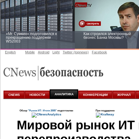
«Mr. Сумкин» подготовился к
Как строился электронный
прекращению поддержки
бизнес Банка Москвы?
WS2003
English
Mobile
Android
Light
Twitter (topnews)
Facebook
Заоблачная оптимизация: как
Рейтинг CNewsInfrastructure 20
Faberlic изменил подход к
приглашаем участвовать
аналитике
АНАЛИТИКА
CNEWS
НОВОСТИ
КОНФЕРЕНЦИИ
ЖУРНАЛ
Обзор
"Рынок ИТ: Итоги 2005"
подготовлен
При поддержке
Мировой рынок ИТ 