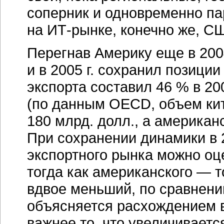
соперник и одновременно па
на
ИТ-рынке,
конечно же, С
Перегнав Америку еще в 2004
и в 2005 г. сохранил позиции
экспорта составил 46 % в 20
(по данным OECD, объем кита
180 млрд. долл., а американ
При сохранении динамики в 
экспортного рынка можно оце
тогда как американского — т
вдвое меньший, по сравнен
объясняется расхождением в
важнее то, что увеличивает