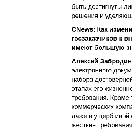
быть достигнуты л
решения и уделяющ
CNews: Как измен
госзаказчиков к 
имеют б
о
льшую зн
Алексей Забродин
электронного докум
набора достоверно
этапах его жизненн
требования. Кроме т
коммерческих компа
даже в ущерб иной 
жесткие требования