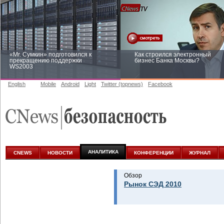
«Mr. Сумкин» подготовился к
Как строился электронный
прекращению поддержки
бизнес Банка Москвы?
WS2003
English
Mobile
Android
Light
Twitter (topnews)
Facebook
Заоблачная оптимизация: как
Рейтинг CNewsInfrastructure 20
Faberlic изменил подход к
приглашаем участвовать
аналитике
АНАЛИТИКА
CNEWS
НОВОСТИ
КОНФЕРЕНЦИИ
ЖУРНАЛ
Обзор
Рынок СЭД 2010