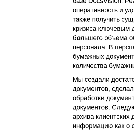
базе DocsVision. Р
оперативность и уд
также получить су
кризиса ключевым 
б
о
льшего объема о
персонала. В персп
бумажных документ
количества бумажн
Мы создали достат
документов, сделал
обработки документ
документов. Следу
архива клиентских 
информацию как о с