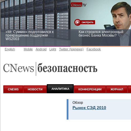
«Mr. Сумкин» подготовился к
Как строился электронный
прекращению поддержки
бизнес Банка Москвы?
WS2003
English
Mobile
Android
Light
Twitter (topnews)
Facebook
Заоблачная оптимизация: как
Рейтинг CNewsInfrastructure 20
Faberlic изменил подход к
приглашаем участвовать
аналитике
АНАЛИТИКА
CNEWS
НОВОСТИ
КОНФЕРЕНЦИИ
ЖУРНАЛ
Обзор
Рынок СЭД 2010