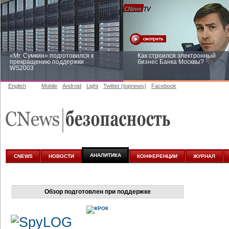
«Mr. Сумкин» подготовился к
Как строился электронный
прекращению поддержки
бизнес Банка Москвы?
WS2003
English
Mobile
Android
Light
Twitter (topnews)
Facebook
Заоблачная оптимизация: как
Рейтинг CNewsInfrastructure 20
Faberlic изменил подход к
приглашаем участвовать
аналитике
АНАЛИТИКА
CNEWS
НОВОСТИ
КОНФЕРЕНЦИИ
ЖУРНАЛ
Обзор подготовлен при поддержке