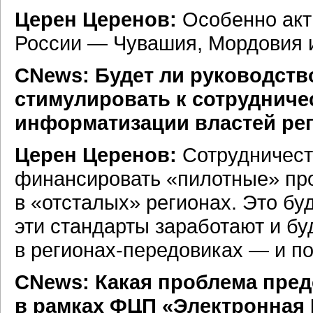
Церен Церенов:
Особенно акт
России — Чувашия, Мордовия и
СNews: Будет ли руководств
стимулировать к сотрудниче
информатизации властей ре
Церен Церенов:
Сотрудничест
финансировать «пилотные» пр
в «отсталых» регионах. Это бу
эти стандарты заработают и бу
в
регионах-передовиках —
и по
СNews: Какая проблема пред
в рамках ФЦП «Электронная