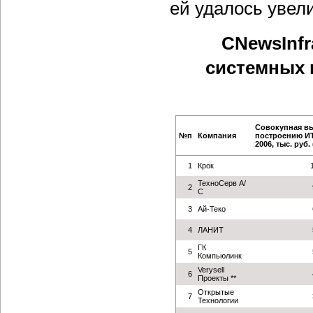
ей удалось увел
CNewsInfr
системных 
Совокупная вы
№п
Компания
построению ИТ
2006, тыс. руб. 
1
Крок
ТехноСерв А/
2
С
3
Ай-Теко
4
ЛАНИТ
ГК
5
Компьюлинк
Verysell
6
Проекты **
Открытые
7
Технологии