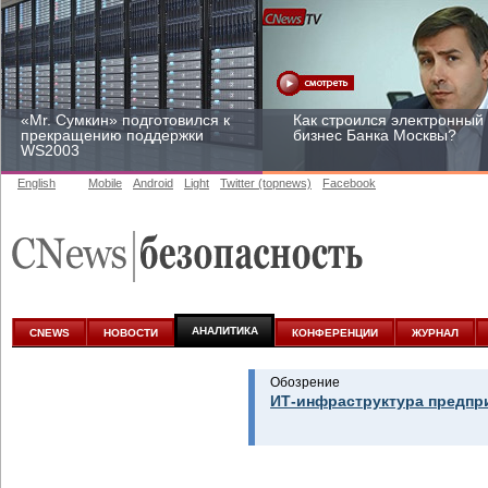
«Mr. Сумкин» подготовился к
Как строился электронный
прекращению поддержки
бизнес Банка Москвы?
WS2003
English
Mobile
Android
Light
Twitter (topnews)
Facebook
Заоблачная оптимизация:
Рейтинг CNewsInfrastructur
как Faberlic изменил подход
2015: приглашаем
к аналитике
участвовать
АНАЛИТИКА
CNEWS
НОВОСТИ
КОНФЕРЕНЦИИ
ЖУРНАЛ
Обозрение
ИТ-инфраструктура предпр