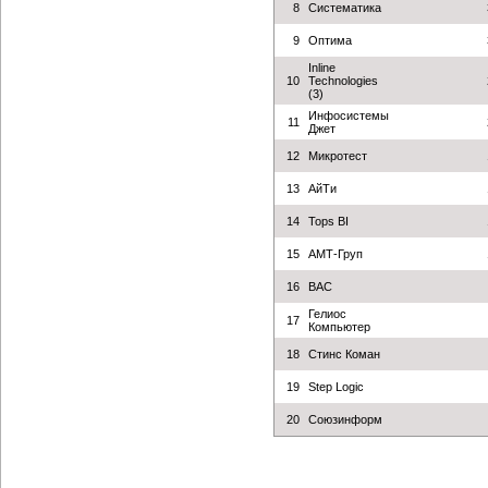
8
Систематика
9
Оптима
Inline
10
Technologies
(3)
Инфосистемы
11
Джет
12
Микротест
13
АйТи
14
Tops BI
15
АМТ-Груп
16
BAС
Гелиос
17
Компьютер
18
Стинс Коман
19
Step Logic
20
Союзинформ