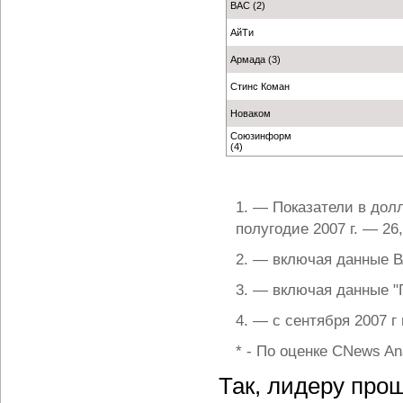
ВАС (2)
АйТи
Армада (3)
Стинс Коман
Новаком
Союзинформ
(4)
1. — Показатели в дол
полугодие 2007 г. — 26,
2. — включая данные В
3. — включая данные "
4. — с сентября 2007 г
* - По оценке CNews Ana
Так, лидеру прош