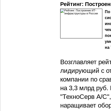
Рейтинг: Построе
По
си
ин
че
по
ум
на 
Возглавляет рейт
лидирующий с от
компании по сра
на 3,3 млрд руб
"ТехноСерв А/С",
наращивает оборо