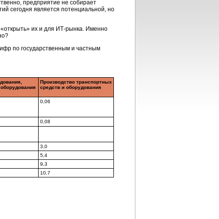
ственно, предприятие не собирает
ятий сегодня является потенциальной, но
«открыть» их и для ИТ-рынка. Именно
но?
цифр по государственным и частным
дования,
Производство транспортных
о оборудования
средств и оборудования
0,06
0,08
3,0
5,4
9,3
10,7