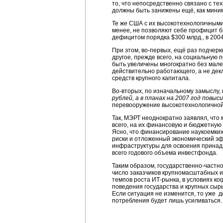
то, что непосредственно связано с т
должны быть занижены ещё, как миним
Те же США с их высокотехнологичными
менее, не позволяют себе профицит 
дефицитом порядка $300 млрд., в 200
При этом, во-первых, ещё раз подчер
другое, прежде всего, на социальную 
быть увеличены многократно без мале
действительно работающего, а не дек
средств крупного капитала.
Во-вторых, по изначальному замыслу,
рублей, а в планах на 2007 год повыс
перевооружение высокотехнологичной
Так, МЭРТ неоднократно заявлял, что
всего, на их финансовую и бюджетную 
Ясно, что финансирование наукоемких 
риски и отложенный экономический эф
инфраструктуры для освоения принадл
всего годового объема инвестфонда.
Таким образом, государственно-частн
число заказчиков крупномасштабных 
темпов роста ИТ-рынка, в условиях к
поведения государства и крупных сыр
Если ситуация не изменится, то уже 
потребления будет лишь усиливаться