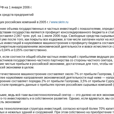
 на 1 января 2006 г.
х средств предприятий
 российских компаний в 2005 г. /
www.skrin.ru
ение объема государственных и частных инвестиций с показателями, опреде
дствами государства являются профицит консолидированного бюджета и ста
ставлял 2,067 трлн. руб. на 1 июля 2006 года. Свободные средства сырьевы
уже после того, как покрыты все издержки, в том числе заплачен налог на 
ых инвестиций в наукоёкмкое машиностроение к профициту бюджета составля
конкретным направлениям экономической деятельности и вовсе исчисляется
 0,04% и 0,05% соответственно.
, если соотнести общий объём частных инвестиций с прибылями ведущих ро
стников государственно-частного партнерства со стороны частного сектора, 
ие чистые прибыли в российской экономике, достаточные для того, чтобы не 
всей экономики в целом.
отечественное машиностроение составляют около 7% от прибыли Газпрома, 
лее наукоёмкие направления экономической деятельности ещё ниже — напри
оение составляет порядка 2% от прибыли Газпрома, 3,5% от прибыли Сургу
 стали приводить данные о прибылях прочих российских сырьевых компаний (
.
ькие, ведь всё-таки высокотехнологичный сектор — это далеко не вся экономи
о-то инвестировать и в собственное развитие. Однако, если вдуматься, мы 
сль
экономики!
ена технологическая структура инвестиций, согласно которой более 70% капи
х и нежилых зданий и сооружений. При этом собственно на приобретение те