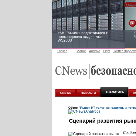
«Mr. Сумкин» подготовился к
К
прекращению поддержки
б
WS2003
English
Mobile
Android
Light
Twitter (topnew
Заоблачная оптимизация: как
Р
Faberlic изменил подход к
п
аналитике
АНАЛИТИКА
CNEWS
НОВОСТИ
К
Обзор
"Рынок ИТ-услуг: консалтинг, интегр
Сценарий развития рынк
Создан