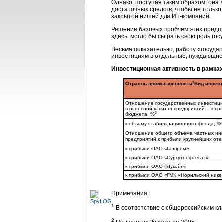
Однако, поступая таким образом, она
достаточных средств, чтобы не только
закрытой нишей для ИТ-компаний.
Решение базовых проблем этих предпр
здесь могло бы сыграть свою роль го
Весьма показательно, работу «госуд
инвестициям в отдельные, нуждающиес
Инвестиционная активность в рамках
1
Отрасль промышленности
Вид инвес
Отношение государственных инвестиц
в основной капитал предприятий… к п
2
бюджета, %
к объему стабилизационного фонда, %
Отношение общего объёма частных ин
предприятий к прибыли крупнейших от
к прибыли ОАО «Газпром»
к прибыли ОАО «Сургутнефтегаз»
к прибыли ОАО «Лукойл»
к прибыли ОАО «ГМК «Норильский нике
Примечания:
1
В соответствие с общероссийским к
2