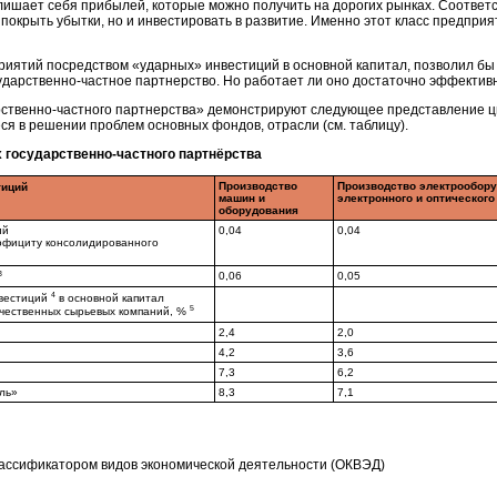
 лишает себя прибылей, которые можно получить на дорогих рынках. Соответ
 покрыть убытки, но и инвестировать в развитие. Именно этот класс предпри
иятий посредством «ударных» инвестиций в основной капитал, позволил бы 
сударственно-частное партнерство. Но работает ли оно достаточно эффектив
арственно-частного партнерства» демонстрируют следующее представление 
я в решении проблем основных фондов, отрасли (см. таблицу).
 государственно-частного партнёрства
Производство
Производство электрообору
тиций
машин и
электронного и оптическог
оборудования
ий
0,04
0,04
рофициту консолидированного
3
0,06
0,05
4
вестиций
в основной капитал
5
ечественных сырьевых компаний, %
2,4
2,0
4,2
3,6
7,3
6,2
ль»
8,3
7,1
лассификатором видов экономической деятельности (ОКВЭД)