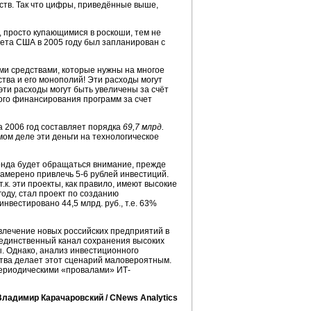
ств. Так что цифры, приведённые выше,
 просто купающимися в роскоши, тем не
та США в 2005 году был запланирован с
ыми средствами, которые нужны на многое
ства и его монополий! Эти расходы могут
ти расходы могут быть увеличены за счёт
ного финансирования программ за счет
а 2006 год составляет порядка
69,7 млрд.
амом деле эти деньги на технологическое
онда будет обращаться внимание, прежде
намерено привлечь 5-6 рублей инвестиций.
к. эти проекты, как правило, имеют высокие
оду, стал проект по созданию
вестировано 44,5 млрд. руб., т.е. 63%
влечение новых российских предприятий в
 единственный канал сохранения высоких
. Однако, анализ инвестиционного
ства делает этот сценарий маловероятным.
периодическими «провалами» ИТ-
Владимир Карачаровский /
CNews
Analytics