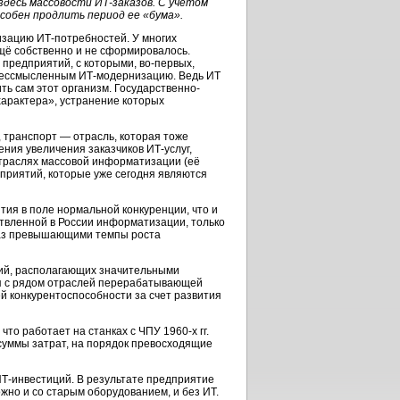
здесь массовости ИТ-заказов. С учетом
обен продлить период ее «бума».
изацию ИТ-потребностей. У многих
щё собственно и не сформировалось.
предприятий, с которыми, во-первых,
 бессмысленным ИТ-модернизацию. Ведь ИТ
ть сам этот организм. Государственно-
характера», устранение которых
 транспорт — отрасль, которая тоже
ния увеличения заказчиков ИТ-услуг,
отраслях массовой информатизации (её
приятий, которые уже сегодня являются
тия в поле нормальной конкуренции, что и
ствленной в России информатизации, только
 раз превышающими темпы роста
аций, располагающих значительными
ия с рядом отраслей перерабатывающей
 конкурентоспособности за счет развития
то работает на станках с ЧПУ 1960-х гг.
о суммы затрат, на порядок превосходящие
ИТ-инвестиций. В результате предприятие
жно и со старым оборудованием, и без ИТ.