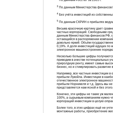
По данным Росстат за 2005 г.
3
По данным Министерства финансов РФ
4
Без учёта инвестиций из собственны
5
По данным СКРИН о прибылях ведущих
Весьма красочную картину дает сравн
частных корпораций. Свободными сре
данным Министерства финансов РФ, со
остающийся в распоряжении компаний 
довольно яркий. Объём государственн
0,19%. А доля инвестиций идущих по 
электронное машиностроение порядка
Несколько б
о
льшие цифры получаются
приводим в ачестве потенциальных уча
приролдную ренту, имеют самые высок
бизнес, но и стимулировать развитие 
Например, все частные инвестиции в 
прибыли Лукойла. Инвестиции в наибо
отечественное электронное машиностр
прибыли Норникеля и т.д. Здесь мы не
представляется нам ясной и без этого
Конечно, эти цифры не такие уж мален
100%, а сырьевым компаниям нужно чт
корпораций инвестиции в
целую отра
Более того, в этих цифрах ещё не учт
монтажные работы, приобретение жилы