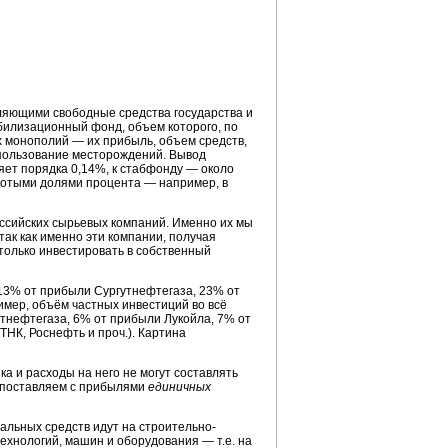
ляющими свободные средства государства и
билизационный фонд, объем которого, по
х монополий — их прибыль, объем средств,
использование месторождений. Вывод
ет порядка 0,14%, к стабфонду — около
 сотыми долями процента — например, в
ссийских сырьевых компаний. Именно их мы
так как именно эти компании, получая
только инвестировать в собственный
13% от прибыли Сургутнефтегаза, 23% от
мер, объём частных инвестиций во всё
тнефтегаза, 6% от прибыли Лукойла, 7% от
ТНК, Роснефть и проч.). Картина
ка и расходы на него не могут составлять
сопоставляем с прибылями
единичных
тальных средств идут на строительно-
хнологий, машин и оборудования — т.е. на