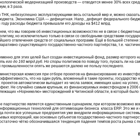
ехнологической модернизацией производств — отводится менее 30% всех сред
ум, в 3 раза.
 ТНК, небезуспешно эксплуатирующими весь остальной мир и, можно сказать,
бюджета. Экономика США — дефицитная. Напр., дефицит федерального бюдже
4 году расходы бюджета превышали его доходы на $412 млрд.
кнем, что мы говорим об инвестиционных возможностях не в связи с бюджетн
политику, но исключительно только в связи со свободными средствами государ
йшего отвлечения средств от социальных программ. Ещё в большей степени э
ларативно существующего государственно-частного партнёрства, т.е. частич
 именно для этих целей был создан инвестиционный фонд, размер которого н
ить его до 160 млрд.руб. Но споры
политиков по поводу того, пускать ли на с
 промышленности опять же решаются далеко не пользу последнего.
 министерская комиссия при отборе проектов на финансирование из инвестф
эффективность, что на один рубль, вложенный в такие проекты, государство 
проектов автоматически выпадает из числа заявок, имеющих шанс на успех, т.
фект. Не случайно самым крупным, из финансируемых инвестфондом в 2006 г
ежащих «Норникелю» месторождений в Читинской области, в который было ин
ое партнерство является единственным сценарием, при котором возможно во
информационных технологий для оптимизации бизнеса класса ERP. Это же и
огда почти все успешные предприятия уже внедрили информационные системы
ьевых корпораций, как основных субъектов государственно-частного партнер
достаточно чётко обозначившаяся тенденция падения темпов роста рынка с 
.