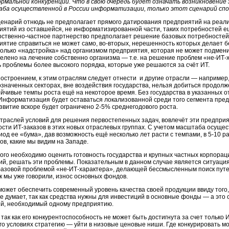
ормальной конкуренции. Что в свою очередь будет означать возникновение 
ба осуществленной в России информатизации, только этот сценарий спос
ценарий отнюдь не предполагает прямого датирования предприятий на реал
иятий из оставшейся, не информатизированной части, таких потребностей е
рственно-частное партнерство предполагает решение базовых потребностей 
иятие справиться не может само, во-вторых, нерешенность которых делает
только «надстройка» над организмом предприятия, которая не может подмени
елено на лечение собственно организма — т.е. на решение проблем «не-ИТ-
 проблемы более высокого порядка, которые уже решаются за счёт ИТ.
троением, к этим отраслям следует отнести и другие отрасли — например,
значенных секторах, вне воздействия государства, нельзя добиться продолже
ойчивые темпы роста ещё на некоторое время. Без государства в указанных 
Информатизация будет оставаться локализованной среди того сегмента пред
азвитие вскоре будет ограничено 2-5% среднегодового роста.
отраслей условий для решения первостепенных задач, вовлечёт эти предприя
ости ИТ-заказов в этих новых отраслевых группах. С учетом масштаба осуще
иод ее «бума», дав возможность ещё несколько лет расти с темпами, в 5-10
, какие мы видим на Западе.
того необходимо оценить готовность государства и крупных частных корпор
ий, решать эти проблемы. Показательным в данном случае является ситуац
базовой проблемой «не-ИТ-характера», делающей бессмысленным поиск путей
к мы уже говорили, износ основных фондов.
ожет обеспечить современный уровень качества своей продукции ввиду того, ч
 не думает, так как средства нужны для инвестиций в основные фонды — а эт
й, необходимый одному предприятию.
ак как его конкурентоспособность не может быть достигнута за счет только 
о условиях стратегию — уйти в низовые ценовые ниши. Где конкурировать мо