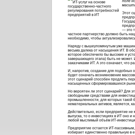
поле н
масшта
Этот с
предпр
Госуда
предпр
— это 
частное партнерство должно быть нац
необходимо, чтобы актуализировались
Наряду с вышеупомянутым уже машинос
весьма далека от насыщения ИТ. В обо
которое обеспечило бы высокие и уст
завершающего этапа) быть не может. 
заказчиками ИТ. А это означает, что р
И, напротив, создание для подобных 
будет означать возникновение массов
этот сценарий способен продлить пер
насыщенных сформировавшихся рынков
Но вероятен ли этот сценарий? Для э
свободными средствами для инвестиц
промышленности, для которых такой 
нематериальных активов, является, ка
Действительно, если предприятие не м
выпуска, то о инвестициях в ИТ оно и
любой мыслимый объём ИТ-инвестици
Предприятие остается ИТ-пассивным, т
избирает единственно правильную в ег