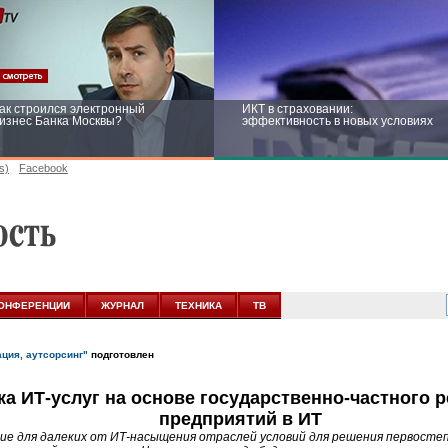
ак строился электронный
ИКТ в страховании:
изнес Банка Москвы?
эффективность в новых условиях
s)
Facebook
ейтинг CNewsInfrastructure 2015:
Информационная безопасность
риглашаем участвовать
бизнеса и госструктур: развитие в
новых условиях
ОНФЕРЕНЦИИ
ЖУРНАЛ
ТЕХНИКА
ТВ
ация, аутсорсинг"
подготовлен
а ИТ-услуг на основе государственно-частного 
предприятий в ИТ
ие для далеких от ИТ-насыщения отраслей условий для решения первостеп