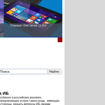
Планшет Dell Venue 11 Pro
Пора выбирать Fujitsu!
а ИБ
собенно в российских реалиях,
предлагающих услуги такого рода, имеющих
 стороны, решать вопросы ИБ своими