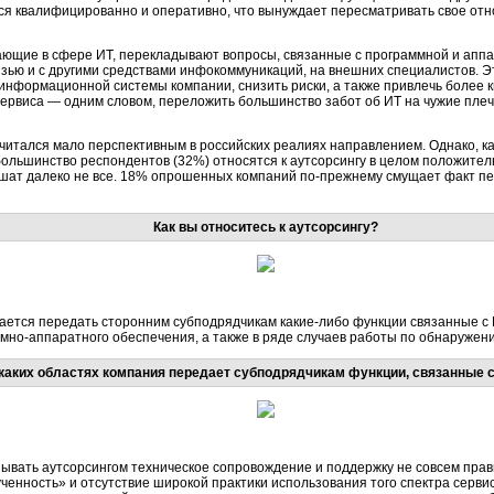
тся квалифицированно и оперативно, что вынуждает пересматривать свое отн
ающие в сфере ИT, перекладывают вопросы, связанные с программной и апп
зью и с другими средствами инфокоммуникаций, на внешних специалистов. Эт
информационной системы компании, снизить риски, а также привлечь более
сервиса — одним словом, переложить большинство забот об ИТ на чужие плеч
считался мало перспективным в российских реалиях направлением. Однако, к
льшинство респондентов (32%) относятся к аутсорсингу в целом положитель
шат далеко не все. 18% опрошенных компаний по-прежнему смущает факт пер
Как вы относитесь к аутсорсингу?
шается передать сторонним субподрядчикам какие-либо функции связанные с И
но-аппаратного обеспечения, а также в ряде случаев работы по обнаружен
каких областях компания передает субподрядчикам функции, связанные 
азывать аутсорсингом техническое сопровождение и поддержку не совсем пра
ченность» и отсутствие широкой практики использования того спектра серви