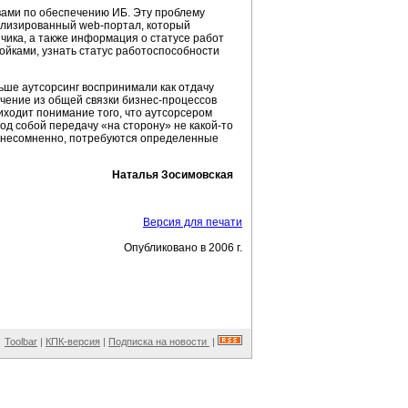
вами по обеспечению ИБ. Эту проблему
ализированный web-портал, который
чика, а также информация о статусе работ
ойками, узнать статус работоспособности
ьше аутсорсинг воспринимали как отдачу
ючение из общей связки бизнес-процессов
иходит понимание того, что аутсорсером
под собой передачу «на сторону» не какой-то
, несомненно, потребуются определенные
Наталья Зосимовская
Версия для печати
Опубликовано в 2006 г.
Toolbar
|
КПК-версия
|
Подписка на новости
|