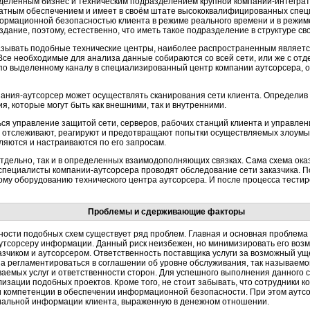
ыделенным бизнес и техническим подразделением крупной компании-интегр
атным обеспечением и имеет в своём штате высококвалифицированных спе
ормационной безопасностью клиента в режиме реального времени и в режим
дание, поэтому, естественно, что иметь такое подразделение в структуре св
оказывать подобные технические центры, наиболее распространенным являе
Все необходимые для анализа данные собираются со всей сети, или же с отд
по выделенному каналу в специализированный центр компании аутсорсера, 
ания-аутсорсер может осуществлять сканирования сети клиента. Определив 
, которые могут быть как внешними, так и внутренними.
ься управление защитой сети, серверов, рабочих станций клиента и управлен
5 отслеживают, реагируют и предотвращают попытки осуществляемых злоумы
ляются и настраиваются по его запросам.
 отдельно, так и в определенных взаимодополняющих связках. Сама схема ок
специалисты компании-аутсорсера проводят обследование сети заказчика. По
му оборудованию технического центра аутсорсера. И после процесса тестир
Проблемы и сдерживающие факторы
чности подобных схем существует ряд проблем. Главная и основная проблема
тсорсеру информации. Данный риск неизбежен, но минимизировать его воз
чиком и аутсорсером. Ответственность поставщика услуги за возможный уще
а регламентироваться в соглашении об уровне обслуживания, так называемом
аемых услуг и ответственности сторон. Для успешного выполнения данного 
зации подобных проектов. Кроме того, не стоит забывать, что сотрудники к
 компетенции в обеспечении информационной безопасности. При этом аутсо
циальной информации клиента, выраженную в денежном отношении.