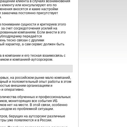
обращений клиента в случаях возникновения
 клиенту или консультируют его по
зменения вносятся и какие настройки
 заказчика постоянно присутствует
.
 в понимании сущности и критериев этого
за счет сосредоточения усилий на
ованным компаниям. Если внести в это
субподрядчику передаётся
ень тесно связан с другими
й характер, а сам сервис должен быть
 в компании и его тесная взаимосвязь с
чиком и компанией-аутсорсером.
ервых, на российском рынке мало компаний,
лидный и положительный опыт работы в этом
ностью внешним организациям и
 и оперативно.
 количества обученных и профессиональных
ников, мониторящих все события ИБ
иков нет на месте. В этой связи, особенно
ыходом из проблемной ситуации.
тров, берущих на аутсорсинг различные
тры уже появляются и в России.