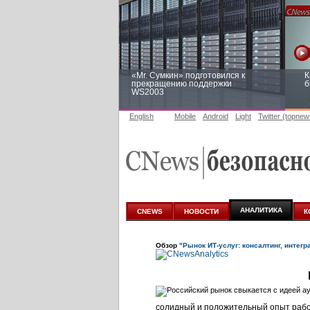
«Mr. Сумкин» подготовился к
К
прекращению поддержки
б
WS2003
English
Mobile
Android
Light
Twitter (topnew
Заоблачная оптимизация: как
Р
Faberlic изменил подход к
п
аналитике
АНАЛИТИКА
CNEWS
НОВОСТИ
К
Обзор
"Рынок ИТ-услуг: консалтинг, интегр
солидный и положительный опыт рабо