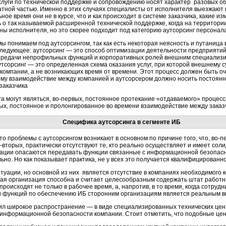
 услуги по технической поддержке и сопровождению носят характер разовых 
тной частью. Именно в этих случаях специалисты от исполнителя выезжают к
ьное время они не в курсе, что и как происходит в системе заказчика, какие и
ь о так называемой расширенной технической поддержке, когда на территории
ны исполнителя, но это скорее подходит под категорию аутсорсинг персонала
мы понимаем под аутсорсингом, так как есть некоторая неясность и путаница
ледующее: аутсорсинг — это способ оптимизации деятельности предприятий 
ередачи непрофильных функций и корпоративных ролей внешним специализир
утсорсинг — это определенная схема оказания услуг, при которой внешнему 
компании, а не возникающих время от времени. Этот процесс должен быть оч
у взаимодействие между компанией и аутсорсером должно носить постоянны
заказчика
а могут являться, во-первых, постоянное протекание «отдаваемого» процесса
рых, постоянное и пролонгированное во времени взаимодействие между заказ
Специфика аутсорсинга в сегменте ИБ
то проблемы с аутсорсингом возникают в основном по причине того, что, во-п
о-вторых, практически отсутствуют те, кто реально осуществляет и имеет со
зации опасаются передавать функции связанные с информационной безопас
но. Но как показывает практика, не у всех это получается квалифицированно
туации, но основной из них является отсутствие в компаниях необходимого
ждая организация способна и считает целесообразным содержать штат работ
 происходят не только в рабочее время, а, напротив, в то время, когда сотрудн
ти функций по обеспечению ИБ сторонним организациям является реальным в
ил широкое распространение — в виде специализированных технических цен
информационной безопасности компании. Стоит отметить, что подобные цен