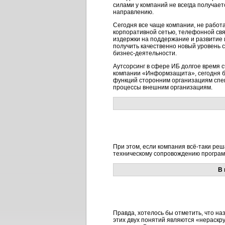
силами у компаний не всегда получае
направлению.
Сегодня все чаще компании, не работ
корпоративной сетью, телефонной свя
издержки на поддержание и развитие 
получить качественно новый уровень 
бизнес-деятельности.
Аутсорсинг в сфере ИБ долгое время 
компании «Информзащита», сегодня бо
функций сторонним организациям спе
процессы внешним организациям.
При этом, если компания всё-таки ре
техническому сопровождению программ
В 
Правда, хотелось бы отметить, что н
этих двух понятий являются «нераскру