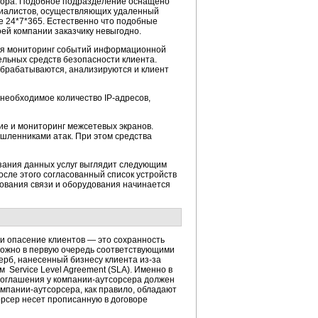
атора. Подобное подразделение оснащено
циалистов, осуществляющих удаленный
е 24*7*365. Естественно что подобные
оей компании заказчику невыгодно.
тся мониторинг событий информационной
ельных средств безопасности клиента.
обрабатываются, анализируются и клиент
необходимое количество IP-адресов,
ие и мониторинг межсетевых экранов.
шленниками атак. При этом средства
азания данных услуг выглядит следующим
сле этого согласованный список устройств
ования связи и оборудования начинается
 и опасение клиентов — это сохранность
можно в первую очередь соответствующими
рб, нанесенный бизнесу клиента из-за
 Service Level Agreement (SLA). Именно в
соглашения у компании-аутсорсера должен
омпании-аутсорсера, как правило, обладают
рсер несет прописанную в договоре