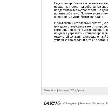
Ещё одна проблема и опасение клиент
решает контроль над действиями спе
поддерживается аутсорсером. На данн
по этим событиям. Помимо этого клие
собственных устройств и так далее.
В заключении хотелось бы сказать, ч
или даже отторжение какого-то процес
компании, то сейчас можно говорить 
придётся управлять и контролировать 
отдельной функции, а определенный б
усилия как по созданию, так и посто
Техноблог
|
Форумы
|
ТВ
|
Архив
Об издании
|
Реклама
|
Вакансии
|
К