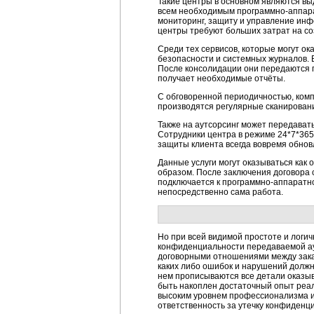
Такие центры в основном являются в
всем необходимым программно-аппар
мониторинг, защиту и управление инф
центры требуют больших затрат на соз
Среди тех сервисов, которые могут 
безопасности и системных журналов. 
После консолидации они передаются 
получает необходимые отчёты.
С обговоренной периодичностью, комп
производятся регулярные сканирования
Также на аутсорсинг может передават
Сотрудники центра в режиме 24*7*36
защиты клиента всегда вовремя обнов
Данные услуги могут оказываться как
образом. После заключения договора 
подключается к программно-аппаратно
непосредственно сама работа.
Но при всей видимой простоте и логи
конфиденциальности передаваемой ау
договорными отношениями между заказ
каких либо ошибок и нарушений должн
нем прописываются все детали оказыв
быть накоплен достаточный опыт реали
высоким уровнем профессионализма и
ответственность за утечку конфиден