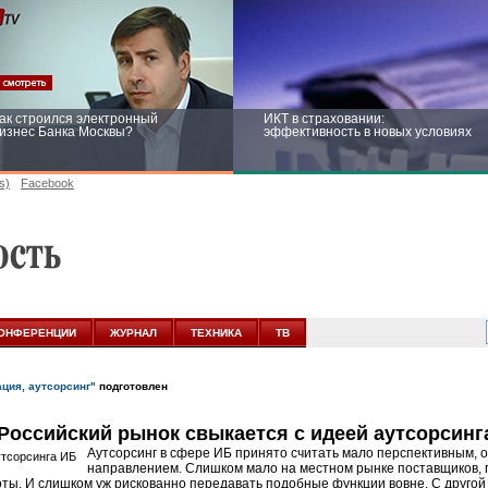
ак строился электронный
ИКТ в страховании:
изнес Банка Москвы?
эффективность в новых условиях
s)
Facebook
ейтинг CNewsInfrastructure 2015:
Информационная безопасность
риглашаем участвовать
бизнеса и госструктур: развитие в
новых условиях
ОНФЕРЕНЦИИ
ЖУРНАЛ
ТЕХНИКА
ТВ
ация, аутсорсинг"
подготовлен
Российский рынок свыкается с идеей аутсорсинг
Аутсорсинг в сфере ИБ принято считать мало перспективным, о
направлением. Слишком мало на местном рынке поставщиков, 
ты. И слишком уж рискованно передавать подобные функции вовне. С другой