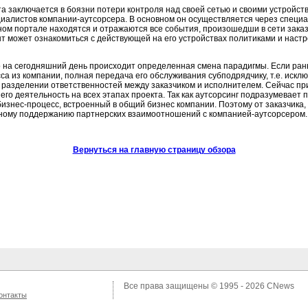
а заключается в боязни потери контроля над своей сетью и своими устройст
циалистов компании-аутсорсера. В основном он осуществляется через специ
ом портале находятся и отражаются все события, произошедши в сети заказ
нт может ознакомиться с действующей на его устройствах политиками и настр
то на сегодняшний день происходит определенная смена парадигмы. Если ран
са из компании, полная передача его обслуживания субподрядчику, т.е. искл
о разделении ответственностей между заказчиком и исполнителем. Сейчас пр
его деятельность на всех этапах проекта. Так как аутсорсинг подразумевает 
изнес-процесс, встроенный в общий бизнес компании. Поэтому от заказчика
янному поддержанию партнерских взаимоотношений с компанией-аутсорсером.
Вернуться на главную страницу обзора
Все права защищены © 1995 - 2026
CNews
онтакты