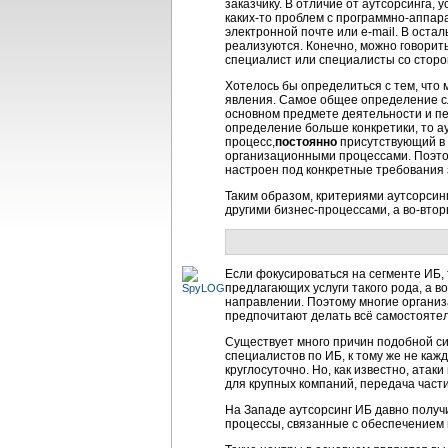
заказчику. В отличие от аутсорсинга,
каких-то проблем с программно-аппара
электронной почте или e-mail. В остал
реализуются. Конечно, можно говорит
специалист или специалисты со сторо
Хотелось бы определиться с тем, что 
явления. Самое общее определение с
основном предмете деятельности и п
определение больше конкретики, то а
процесс,
постоянно
присутствующий в 
организационными процессами. Поэтом
настроен под конкретные требования 
Таким образом, критериями аутсорсинг
другими бизнес-процессами, а во-вто
Если фокусироваться на сегменте ИБ, 
предлагающих услуги такого рода, а в
направлении. Поэтому многие органи
предпочитают делать всё самостоятель
Существует много причин подобной си
специалистов по ИБ, к тому же не ка
круглосуточно. Но, как известно, атаки
для крупных компаний, передача час
На Западе аутсорсинг ИБ давно получ
процессы, связанные с обеспечением 