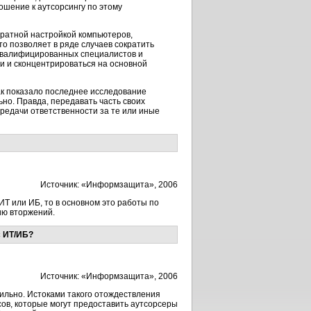
ошение к аутсорсингу по этому
аратной настройкой компьютеров,
о позволяет в ряде случаев сократить
 квалифицированных специалистов и
и и сконцентрироваться на основной
ак показало последнее исследование
но. Правда, передавать часть своих
едачи ответственности за те или иные
Источник: «Информзащита», 2006
Т или ИБ, то в основном это работы по
ию вторжений.
с ИТ/ИБ?
Источник: «Информзащита», 2006
вильно. Истоками такого отождествления
сов, которые могут предоставить аутсорсеры