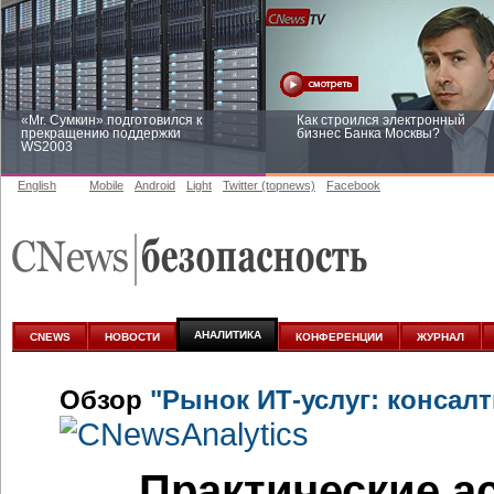
«Mr. Сумкин» подготовился к
Как строился электронный
прекращению поддержки
бизнес Банка Москвы?
WS2003
English
Mobile
Android
Light
Twitter (topnews)
Facebook
Заоблачная оптимизация: как
Рейтинг CNewsInfrastructure 20
Faberlic изменил подход к
приглашаем участвовать
аналитике
АНАЛИТИКА
CNEWS
НОВОСТИ
КОНФЕРЕНЦИИ
ЖУРНАЛ
Обзор
"Рынок ИТ-услуг: консалт
Практические а