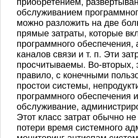
приобретением, развертыва
обслуживанием программног
можно разложить на две бол
прямые затраты, которые вк
программного обеспечения, 
каналов связи и т. п. Эти за
просчитываемы. Во-вторых, э
правило, с конечными польз
простои системы, непродукт
программного обеспечения и
обслуживание, администриро
Этот класс затрат обычно не
потери время системного ад
мониторинг антиспам систем