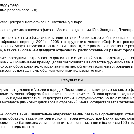
S8500+G650;
жиме резервирования;
ытие Центрального офиса на Цветном бульваре.
вание уже имеющихся офисов в Москве – отделения Юго-Западное, Ленингра
 около двадцати офисов и филиалов по всей России, которые были оснащен
образом, в период с 2004 по 2006 гг. сотрудники компании «СофтИнтегро» п
ования Avaya в «Абсолют Банке». В частности, специалисты «СофтИнтегро»
, а также в более чем двадцати отделениях, расположенных в разных города
яет растущим потребностям филиалов и отделений банка, - Александр Сте
анка». – Его ключевые преимущества заключаются в богатстве функционала 
дности оборудования, которая значительно облегчает администрирование и 
висов, предоставляемых банком конечным пользователям».
Результаты
уют отделения в Москве и городах Подмосковья, а также региональные офи
является масштабируемой и постоянно расширяется. В план проекта входит от
нных и административных центрах России. Сотрудничество банка с компани
в эксплуатацию новых филиалов и отделений банка, осуществляется техниче
Абсолют Банка» значительно опережает темпы развития организации, отмечен
 таким образом, задачи, которые стояли перед руководством Банка, можно с
ременных банковских услуг десяткам тысяч организаций и более чем 100 тыся
ешно продолжается.