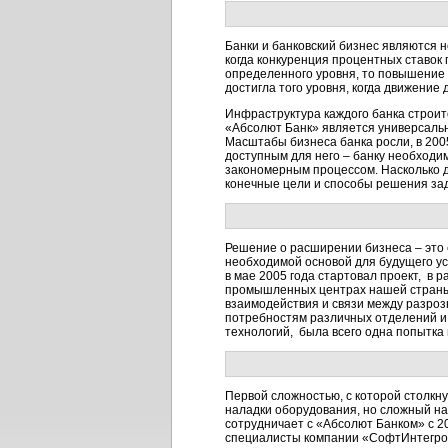
Банки и банковский бизнес являются 
когда конкуренция процентных ставок
определенного уровня, то повышение 
достигла того уровня, когда движение
Инфраструктура каждого банка строит
«Абсолют Банк» является универсальн
Масштабы бизнеса банка росли, в 200
доступным для него – банку необходи
закономерным процессом. Насколько д
конечные цели и способы решения зад
Решение о расширении бизнеса – это 
необходимой основой для будущего ус
в мае 2005 года стартовал проект, в 
промышленных центрах нашей страны.
взаимодействия и связи между разро
потребностям различных отделений и 
технологий, была всего одна попытка
Первой сложностью, с которой столкну
наладки оборудования, но сложный на
сотрудничает с «Абсолют Банком» с 2
специалисты компании «СофтИнтегро»