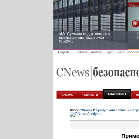
«Mr. Сумкин» подготовился к
К
прекращению поддержки
б
WS2003
English
Mobile
Android
Light
Twitter (topnew
Заоблачная оптимизация: как
Р
Faberlic изменил подход к
п
аналитике
АНАЛИТИКА
CNEWS
НОВОСТИ
К
Обзор
"Рынок ИТ-услуг: консалтинг, интегр
Приме