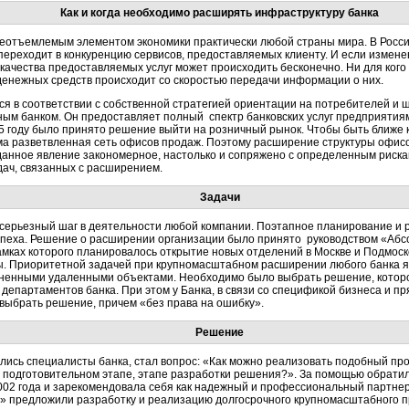
Как и когда необходимо расширять инфраструктуру банка
неотъемлемым элементом экономики практически любой страны мира. В России
 переходит в конкуренцию сервисов, предоставляемых клиенту. И если измен
качества предоставляемых услуг может происходить бесконечно. Ни для кого
 денежных средств происходит со скоростью передачи информации о них.
ся в соответствии с собственной стратегией ориентации на потребителей и 
ым банком. Он предоставляет полный спектр банковских услуг предприятия
5 году было принято решение выйти на розничный рынок. Чтобы быть ближе к
ма разветвленная сеть офисов продаж. Поэтому расширение структуры офис
анное явление закономерное, настолько и сопряжено с определенным риска
ач, связанных с расширением.
Задачи
серьезный шаг в деятельности любой компании. Поэтапное планирование и 
пеха. Решение о расширении организации было принято руководством «Абсолю
рамках которого планировалось открытие новых отделений в Москве и Подмос
 Приоритетной задачей при крупномасштабном расширении любого банка я
зненными удаленными объектами. Необходимо было выбрать решение, кото
департаментов банка. При этом у Банка, в связи со спецификой бизнеса и 
 выбрать решение, причем «без права на ошибку».
Решение
лись специалисты банка, стал вопрос: «Как можно реализовать подобный про
 подготовительном этапе, этапе разработки решения?». За помощью обрати
002 года и зарекомендовала себя как надежный и профессиональный партнер.
 предложили разработку и реализацию долгосрочного крупномасштабного 