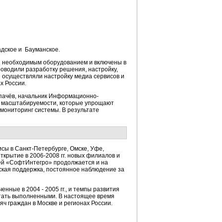
дское и Бауманское.
ы необходимым оборудованием и включены в
роводили разработку решения, настройку,
 осуществляли настройку медиа сервисов и
х России.
пачёв, начальник Информационно-
и масштабируемости, которые упрощают
мониторинг системы. В результате
сы в Санкт-Петербурге, Омске, Уфе,
крытие в 2006-2008 гг. новых филиалов и
ей «СофтИнтегро» продолжается и на
ская поддержка, постоянное наблюдение за
ные в 2004 - 2005 гг., и темпы развития
читать выполненными. В настоящее время
ч граждан в Москве и регионах России.