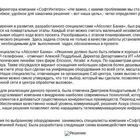
иректора компании «СофтИнтегро»: «Не важно, с какими проблемами мы стол
гибкое, удобное для заказчика решение – вот наша цель»,- четко определяет 
ирения и развития, разработанного специалистами «Абсолют Банка», был ра
ся на поквартальные этапы. Каждый этап можно считать маленькой независим
срывая общего хода всего проекта. Разобравшись с этапом планирования, сп
еского решения. Здесь задача стояла не только в качестве работы установлен
 необходимыми для выполнения задач, обозначенных в проекте.
ециалисты «Абсолют Банка». «Решение должно было быть гибким и хорошо
P-телефонии, - отмечает Алексей Поддубный, Директор Департамента ИТ «Абс
гические линейки трех фирм: Ericsson, Alcatel и Avaya. По параметрам цен
vaya. Также обсуждался вариант оснащения небольших офисов более дешевы
м счете упор был сделан на унификацию оборудования по всей сети, масшта
 Наши специалисты, отвечающие за организацию Call-центра, также высоко 
ени можно смело утверждать, что тот выбор, который мы сделали, позволяет
ной сети и центра обработки вызовов».
для реализации данного проекта, была отмечена Дмитрием Кондратьевым, Г
одталкивает компании к внедрению наиболее современных технологий, кото
клиентов и добиваться существенных конкурентных преимуществ. Переход н
 Обеспечивая качественно новый уровень коммуникаций, решения Avaya спо
о, наши решения позволяют легко наращивать телекоммуникационную инфрас
ия по выбранному оборудованию занимались специалисты компании «СофтИ
панией Avaya). Была разработана следующая схема взаимодействия между 