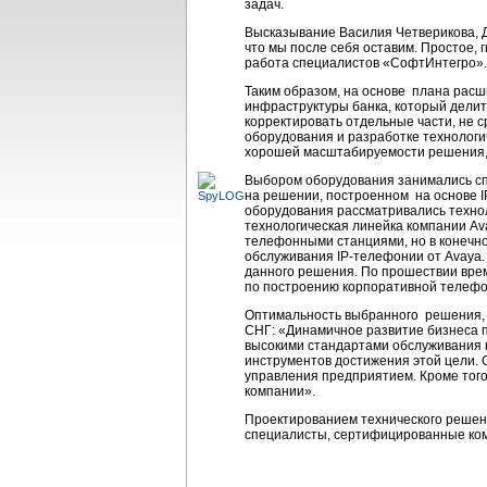
задач.
Высказывание Василия Четверикова, Д
что мы после себя оставим. Простое, 
работа специалистов «СофтИнтегро».
Таким образом, на основе плана расш
инфраструктуры банка, который делит
корректировать отдельные части, не 
оборудования и разработке технологич
хорошей масштабируемости решения,
Выбором оборудования занимались сп
на решении, построенном на основе I
оборудования рассматривались техноло
технологическая линейка компании A
телефонными станциями, но в конечно
обслуживания IP-телефонии от Avaya.
данного решения. По прошествии врем
по построению корпоративной телефон
Оптимальность выбранного решения, 
СНГ: «Динамичное развитие бизнеса п
высокими стандартами обслуживания 
инструментов достижения этой цели.
управления предприятием. Кроме тог
компании».
Проектированием технического решен
специалисты, сертифицированные ком