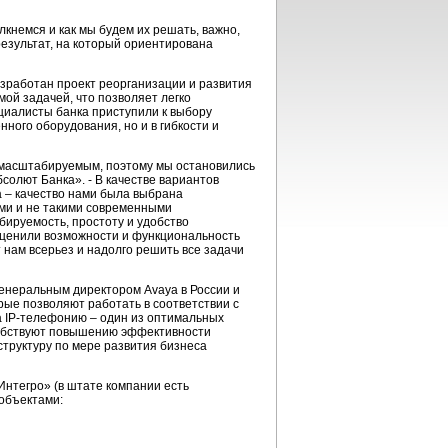
кнемся и как мы будем их решать, важно,
результат, на который ориентирована
зработан проект реорганизации и развития
ой задачей, что позволяет легко
ециалисты банка приступили к выбору
ного оборудования, но и в гибкости и
 масштабируемым, поэтому мы остановились
олют Банка». - В качестве вариантов
а – качество нами была выбрана
ми и не такими современными
бируемость, простоту и удобство
оценили возможности и функциональность
 нам всерьез и надолго решить все задачи
енеральным директором Avaya в России и
рые позволяют работать в соответствии с
а IP-телефонию – один из оптимальных
собствуют повышению эффективности
труктуру по мере развития бизнеса
нтегро» (в штате компании есть
объектами: