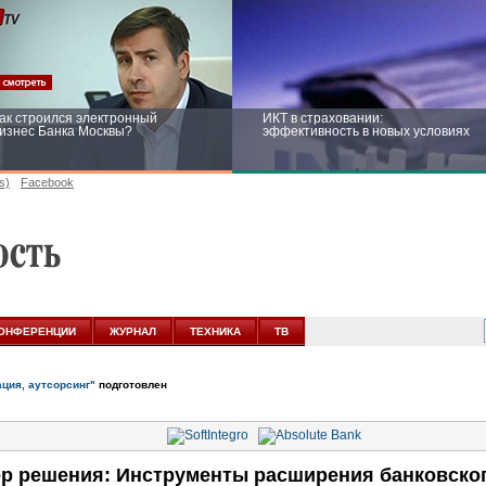
ак строился электронный
ИКТ в страховании:
изнес Банка Москвы?
эффективность в новых условиях
s)
Facebook
ейтинг CNewsInfrastructure 2015:
Информационная безопасность
риглашаем участвовать
бизнеса и госструктур: развитие в
новых условиях
ОНФЕРЕНЦИИ
ЖУРНАЛ
ТЕХНИКА
ТВ
ация, аутсорсинг"
подготовлен
р решения: Инструменты расширения банковског