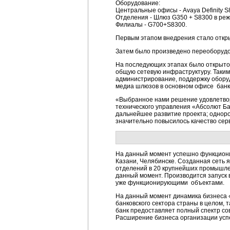
Оборудование:
Центральные офисы - Avaya Definity 
Отделения - Шлюз G350 + S8300 в ре
Филиалы - G700+S8300.
Первым этапом внедрения стало откр
Затем было произведено переоборудо
На последующих этапах было открыто
общую сетевую инфраструктуру. Таким 
администрирование, поддержку оборуд
медиа шлюзов в основном офисе банка
«Выбранное нами решение удовлетвор
технического управления «Абсолют Б
дальнейшее развитие проекта; одноро
значительно повысилось качество сер
На данный момент успешно функционир
Казани, Челябинске. Созданная сеть 
отделений в 20 крупнейших промышле
данный момент. Производится запуск 
уже функционирующими объектами.
На данный момент динамика бизнеса «
банковского сектора страны в целом,
банк предоставляет полный спектр сов
Расширение бизнеса организации усп