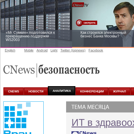
«Mr. Сумкин» подготовился к
Как строился электронный
прекращению поддержки
бизнес Банка Москвы?
WS2003
English
Mobile
Android
Light
Twitter (topnews)
Facebook
Заоблачная оптимизация: как
Рейтинг CNewsInfrastructure 20
Faberlic изменил подход к
приглашаем участвовать
аналитике
АНАЛИТИКА
CNEWS
НОВОСТИ
КОНФЕРЕНЦИИ
ЖУРНАЛ
ИТ в здравоо