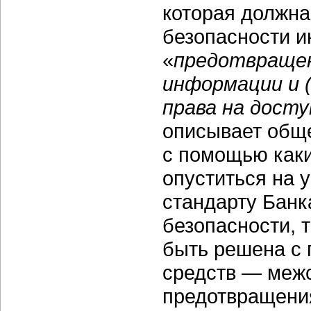
которая должна
безопасности 
«
предотвращен
информации и (
права на дост
описывает обще
с помощью каки
опуститься на 
стандарту Бан
безопасности, 
быть решена с
средств — межс
предотвращения