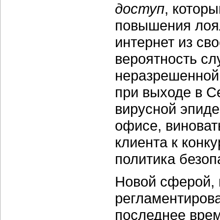
доступ
, котор
повышения лоял
интернет из св
вероятность сл
неразрешенной
при выходе в С
вирусной эпид
офисе, виноват
клиента к конку
политика безоп
Новой сферой, 
регламентиров
последнее врем