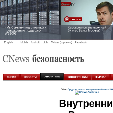
«Mr. Сумкин» подготовился к
Как строился электронный
прекращению поддержки
бизнес Банка Москвы?
WS2003
English
Mobile
Android
Light
Twitter (topnews)
Facebook
Заоблачная оптимизация: как
Рейтинг CNewsInfrastructure 20
Faberlic изменил подход к
приглашаем участвовать
аналитике
АНАЛИТИКА
CNEWS
НОВОСТИ
КОНФЕРЕНЦИИ
ЖУРНАЛ
Обзор
Средства защиты информации и бизнеса 200
Внутренни