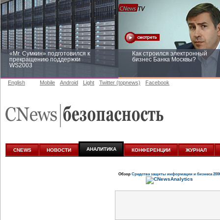
«Mr. Сумкин» подготовился к
Как строился электронный
прекращению поддержки
бизнес Банка Москвы?
WS2003
English
Mobile
Android
Light
Twitter (topnews)
Facebook
Заоблачная оптимизация: как
Рейтинг CNewsInfrastructure 20
Faberlic изменил подход к
приглашаем участвовать
аналитике
АНАЛИТИКА
CNEWS
НОВОСТИ
КОНФЕРЕНЦИИ
ЖУРНАЛ
Обзор
Средства защиты информации и бизнеса 200