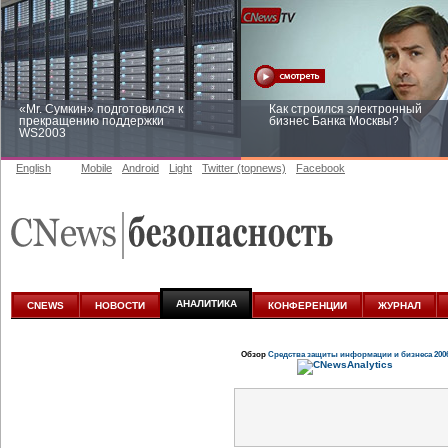
«Mr. Сумкин» подготовился к
Как строился электронный
прекращению поддержки
бизнес Банка Москвы?
WS2003
English
Mobile
Android
Light
Twitter (topnews)
Facebook
Заоблачная оптимизация: как
Рейтинг CNewsInfrastructure 20
Faberlic изменил подход к
приглашаем участвовать
аналитике
АНАЛИТИКА
CNEWS
НОВОСТИ
КОНФЕРЕНЦИИ
ЖУРНАЛ
Обзор
Средства защиты информации и бизнеса 200