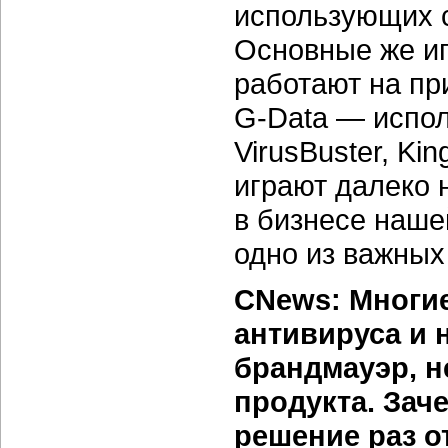
использующих с
Основные же иг
работают на пр
G-Data
— испол
VirusBuster, Ki
играют далеко 
в бизнесе наше
одно из важных
CNews: Многи
антивируса и 
брандмауэр, н
продукта. Зач
решение раз о