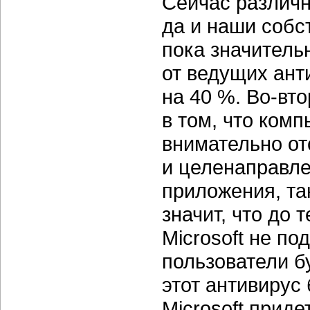
Сейчас различн
да и наши собст
пока значитель
от ведущих ан
на 40 %.
Во-вто
в том, что ком
внимательно о
и целенаправле
приложения, та
значит, что до 
Microsoft не по
пользователи б
этот антивирус 
Microsoft приде