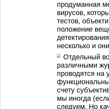
продуманная ме
вирусов, котор
тестов, объект
положение веще
детектирования
несколько и он
Отдельный во
различными жур
проводятся на 
функциональных
счету субъектив
мы иногда (есл
следуем. Но ка