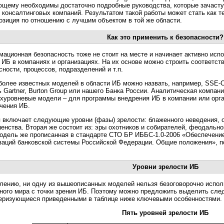
щему необходимы достаточно подробные руководства, которые зачаст
 консалтинговых компаний. Результатом такой работы может стать как т
позиция по отношению с лучшим объектом в той же области.
Как это применить к безопасности?
ационная безопасность тоже не стоит на месте и начинает активно исп
 ИБ в компаниях и организациях. На их основе можно строить соответс
сности, процессов, подразделений и т.п.
более известных моделей в области ИБ можно назвать, например, SSE-
 Gartner, Burton Group или нашего Банка России. Аналитическая компани
хуровневые модели – для программы внедрения ИБ в компании или орган
чения ИБ.
 включает следующие уровни (фазы) зрелости: блаженного неведения, 
енства. Вторая же состоит из: эры охотников и собирателей, феодальн
одель же прописанная в стандарте СТО БР ИББС-1.0-2006 «Обеспечени
заций банковской системы Российской Федерации. Общие положения», п
Уровни зрелости ИБ
лению, ни одну из вышеописанных моделей нельзя безоговорочно испол
ного мира с точки зрения ИБ. Поэтому можно предложить выделить сле
еризующиеся приведенными в таблице ниже ключевыми особенностями.
Пять уровней зрелости ИБ