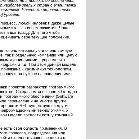
леченности в процесс ее обеспечения
ло наиболее зрелых стран с этой точки
осьмерки». Россия же относительно
) уровень.
 процесс, любой человек и даже целые
ичные этапы в своем развитии. Чаще
ает и шаг назад. Для того чтобы
 оценивать свое текущее положение.
еет очень интересную и очень важную
ие, так и отдельную компанию или целую
ичным дисциплинами – управлению
кадрами и т.д. При этом данная модель
 привязана к каким-либо технологиям.
ованную на нужное направление или
нки проектов разработки программного
оектов. Создаваемая в конце 80-х годов
и программного обеспечения (Software
была перенесена и на многие другие
 зрелости SEI, существуют и другие
я информационными технологиями. У
свои модели зрелости есть у компаний
е есть своя область применения. В
емого процесса, подразделения или
ейти от одного уровня зрелости к