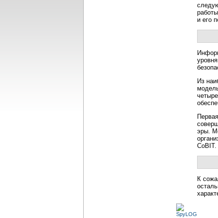
следую
работы
и его 
Информ
уровня
безопа
Из наи
модель
четыре
обеспе
Первая
соверш
эры. М
органи
CoBIT.
К сожа
осталь
характ