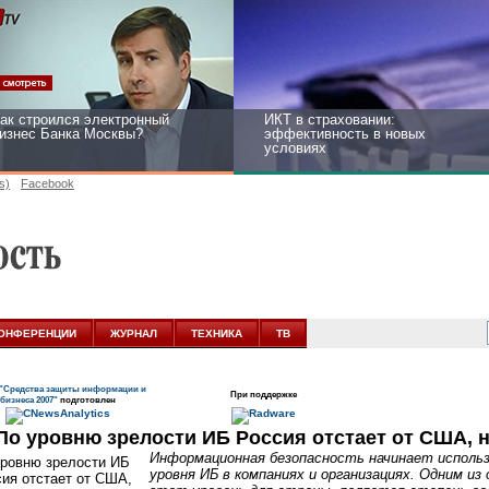
ак строился электронный
ИКТ в страховании:
изнес Банка Москвы?
эффективность в новых
условиях
s)
Facebook
ейтинг CNewsInfrastructure
Информационная безопасность
015: приглашаем участвовать
бизнеса и госструктур:
развитие в новых условиях
ОНФЕРЕНЦИИ
ЖУРНАЛ
ТЕХНИКА
ТВ
"Средства защиты информации и
При поддержке
бизнеса 2007"
подготовлен
По уровню зрелости ИБ Россия отстает от США, 
Информационная безопасность начинает использ
уровня ИБ в компаниях и организациях. Одним и