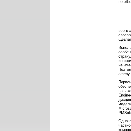
всего 
своевр
Сделат
Исполь
особен
страну
информ
не име
Поэтом
сферу 
Первон
обеспе
по зак
Engine
дисцип
модели
Micros
PMSolu
Однако
частно
компан