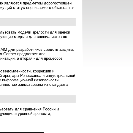
ую являются предметом дорогостоящей
екущий статус оцениваемого объекта, так
ользовать модели зрелости для оценки
твующие модели для специалистов по
CMM для разработчиков средств защиты,
я Gartner предлагает две
изации, а вторая - для процессов
осведомленности, коррекции и
ой эры, эры Ренессанса и индустриальной
е информационной безопасности
олностью заимствована из стандарта
ьзовать для сравнения России и
дующие 5 уровней зрелости,