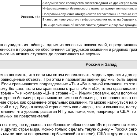
Академическое сообщество является одним из драйверов в об
Информационная безопасность является приоритетным направ
Программы обучения абитуриентов согласованы не только с го
Уровень «4»
Бизнес активно участвует в формировании квоты на будущих 
Об информационной безопасности думают и рядовые граждан
жно увидеть из таблицы, одним из основных показателей, определяющих
енности в процесс ее обеспечения сотрудников компаний и рядовых граж
вного на низших ступенях до проактивного на верхних.
Россия и Запад
етко понимать, что если мы хотим использовать модель зрелости для с
 равноценные объекты. При этом и параметры оценки должны быть адекв
 Если сравниваются подразделение «Т» и «Б» в одной компании, то это 
 кому больше. Если мы сравниваем страны «Р» и «С», то мы сравниваем 
стране «Р» и компанию «Ш» в стране «С». Иными словами, если вспомни
атуре по больнице, сравниваются именно больницы, а не пациентов в не
ние стран, как сравнение отдельных компаний, то можно наткнуться на 
асий и т.д. Ведь в каждой стране есть как лидеры, так и компании, плет
 мнение, что уровень развития ИТ у нас ниже, чем, например, в США, то
ельных ее представителей.
 поэтому, не вдаваясь в особенности обеспечения ИБ в различных компа
 и других стран мира, можно только сделать такую оценку – Россия сего
ь мы оставили во времена горбачевской оттепели), США и другие страны