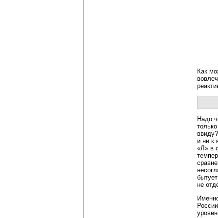
Как мо
вовлеч
реакти
Надо ч
только
ввиду?
и ни к
«Л» в 
темпер
сравне
несогл
бытует
не отд
Именно
России
уровен