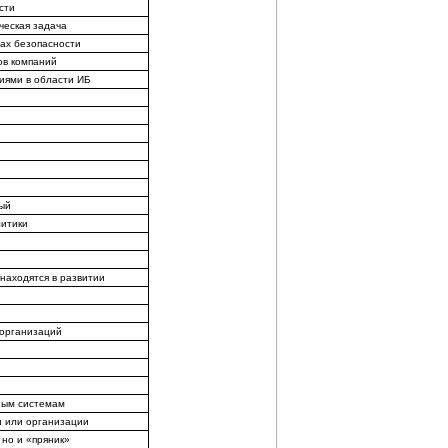
сти
ческая задача
сах безопасности
ов компаний
иями в области ИБ
ный
литики
находятся в развитии
 организаций
ным системам
и или организации
 но и «пряник»