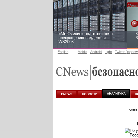
«Mr. Сумкин» подготовился к
К
прекращению поддержки
б
WS2003
English
Mobile
Android
Light
Twitter (topnew
Заоблачная оптимизация: как
Р
Faberlic изменил подход к
2
аналитике
АНАЛИТИКА
CNEWS
НОВОСТИ
К
Обзор