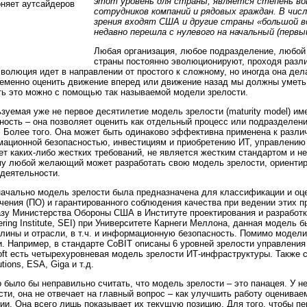
этот уровень для страны, является степень вов
сотрудников компаний и рядовых граждан. В чис
зрения входят США и другие страны «большой в
недавно перешла с нулевого на начальный (первый
Любая организация, любое подразделение, любой
страны постоянно эволюционируют, проходя разл
эволюция идет в направлении от простого к сложному, но иногда она дел
еменно оценить движение вперед или движение назад мы должны уметь
ь это можно с помощью так называемой модели зрелости.
зуемая уже не первое десятилетие модель зрелости (maturity model) им
ность – она позволяет оценить как отдельный процесс или подразделен
. Более того. Она может быть одинаково эффективна применена к разл
ационной безопасностью, инвестициям и приобретению ИТ, управлению 
ет каких-либо жестких требований, не является жестким стандартом и не
у любой желающий может разработать свою модель зрелости, ориентир
деятельности.
ачально модель зрелости была предназначена для классификации и оце
чения (ПО) и гарантированного соблюдения качества при ведении этих пр
азу Министерства Обороны США в Институте проектирования и разработк
ering Institute, SEI) при Университете Карнеги Меллона, данная модель 
лины и отрасли, в т.ч. и информационную безопасность. Помимо модели
. Например, в стандарте CoBIT описаны 6 уровней зрелости управлени
oft есть четырехуровневая модель зрелости ИТ-инфраструктуры. Также 
tions, ESA, Giga и т.д.
 было бы неправильно считать, что модель зрелости – это панацея. У не
сти, она не отвечает на главный вопрос – как улучшить работу оценива
ии. Она всего лишь показывает их текущую позицию. Для того, чтобы пер