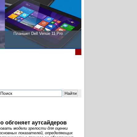
Планшет Dell Venue 11 Pro
Пора выбирать Fujitsu!
но обгоняет аутсайдеров
овать модели зрелости для оценки
з основных показателей, определяющих