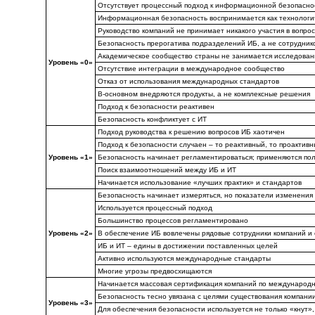
Отсутствует процессный подход к информационной безопасно
Информационная безопасность воспринимается как технологи
Руководство компаний не принимает никакого участия в вопро
Безопасность прерогатива подразделений ИБ, а не сотрудник
Академическое сообщество страны не занимается исследован
Уровень «0»
Отсутствие интеграции в международное сообщество
Отказ от использования международных стандартов
В-основном внедряются продукты, а не комплексные решения
Подход к безопасности реактивен
Безопасность конфликтует с ИТ
Подход руководства к решению вопросов ИБ хаотичен
Подход к безопасности случаен – то реактивный, то проактив
Уровень «1»
Безопасность начинает регламентироваться; применяются по
Поиск взаимоотношений между ИБ и ИТ
Начинается использование «лучших практик» и стандартов
Безопасность начинает измеряться, но показатели изменения 
Используется процессный подход
Большинство процессов регламентировано
Уровень «2»
В обеспечение ИБ вовлечены рядовые сотрудники компаний и
ИБ и ИТ – едины в достижении поставленных целей
Активно используются международные стандарты
Многие угрозы предвосхищаются
Начинается массовая сертификация компаний по международ
Безопасность тесно увязана с целями существования компани
Уровень «3»
Для обеспечения безопасности используется не только «кнут»,