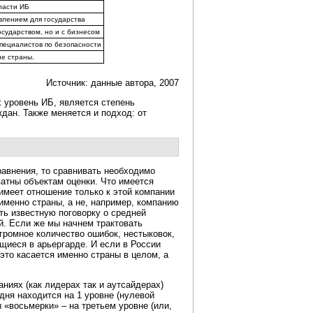
ласти ИБ
лением для государства
сударством, но и с бизнесом
специалистов по безопасности
е страны.
Источник: данные автора, 2007
 уровень ИБ, является степень
дан. Также меняется и подход: от
равнения, то сравнивать необходимо
атны объектам оценки. Что имеется
имеет отношение только к этой компании
именно страны, а не, например, компанию
ть известную поговорку о средней
й. Если же мы начнем трактовать
огромное количество ошибок, нестыковок,
ущиеся в арьергарде. И если в России
 это касается именно страны в целом, а
ниях (как лидерах так и аутсайдерах)
дня находится на 1 уровне (нулевой
 «восьмерки» – на третьем уровне (или,