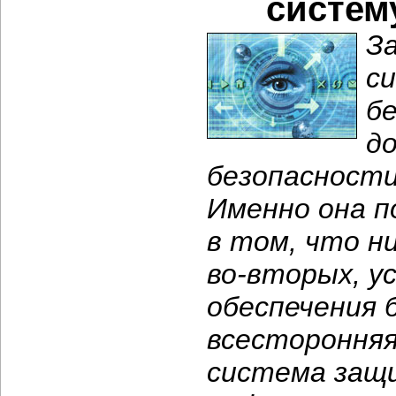
систем
З
с
б
д
безопасности
Именно она 
в том, что ни
во-вторых,
ус
обеспечения 
всесторонняя
система защ