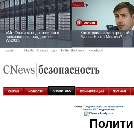
«Mr. Сумкин» подготовился к
Как строился электронный
прекращению поддержки
бизнес Банка Москвы?
WS2003
English
Mobile
Android
Light
Twitter (topnews)
Facebook
Заоблачная оптимизация: как
Рейтинг CNewsInfrastructure
Faberlic изменил подход к
2015: приглашаем участвова
аналитике
АНАЛИТИКА
CNEWS
НОВОСТИ
КОНФЕРЕНЦИИ
ЖУРНАЛ
Обзор
"Средства защиты информации и
бизнеса 2007"
подготовлен
Полити