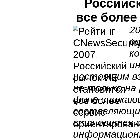
Российс
все боле
20
р
к
и
настоящим в
не только на 
фоне снижаю
составляющи
становится с
информацион