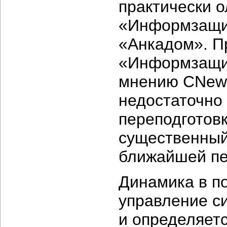
практически 
«Информзащит
«Анкадом». П
«Информзащит
мнению CNews 
недостаточно 
переподготов
существенный 
ближайшей пе
Динамика в п
управление с
и определяет