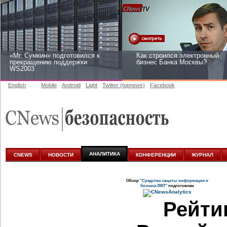
«Mr. Сумкин» подготовился к
Как строился электронный
прекращению поддержки
бизнес Банка Москвы?
WS2003
English
Mobile
Android
Light
Twitter (topnews)
Facebook
Заоблачная оптимизация: как
Рейтинг CNewsInfrastructure
Faberlic изменил подход к
2015: приглашаем участвова
аналитике
АНАЛИТИКА
CNEWS
НОВОСТИ
КОНФЕРЕНЦИИ
ЖУРНАЛ
Обзор
"Средства защиты информации и
бизнеса 2007"
подготовлен
Рейти