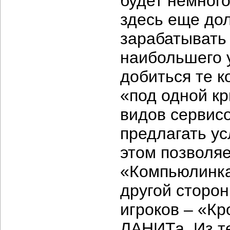
будет немного
здесь еще до
зарабатывать
наибольшего у
добиться те к
«под одной к
видов сервисо
предлагать ус
этом позволяе
«Компьюлинка»
другой сторо
игроков – «Кр
ЛАНИТа. Из т