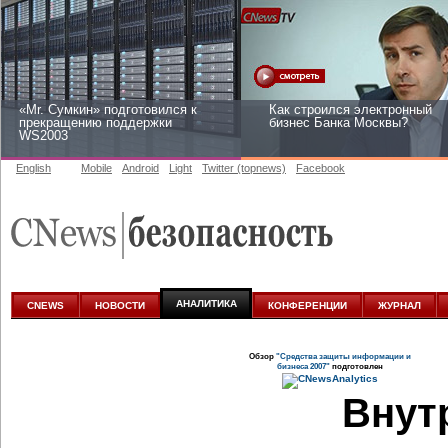
«Mr. Сумкин» подготовился к
Как строился электронный
прекращению поддержки
бизнес Банка Москвы?
WS2003
English
Mobile
Android
Light
Twitter (topnews)
Facebook
Заоблачная оптимизация: как
Рейтинг CNewsInfrastructure
Faberlic изменил подход к
2015: приглашаем участвова
аналитике
АНАЛИТИКА
CNEWS
НОВОСТИ
КОНФЕРЕНЦИИ
ЖУРНАЛ
Обзор
"Средства защиты информации и
бизнеса 2007"
подготовлен
Внут