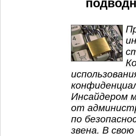
подводн
П
и
ст
К
использовани
конфиденциал
Инсайдером м
от админист
по безопасно
звена. В сво