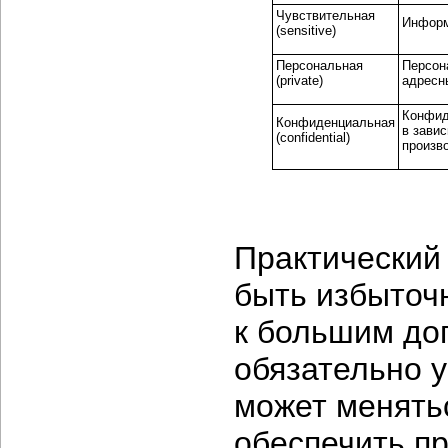
Чувствительная
Информ
(sensitive)
Персональная
Персон
(private)
адресны
Конфид
Конфиденциальная
в завис
(confidential)
произв
Практический
быть избыточн
к большим до
обязательно 
может менятьс
обеспечить п