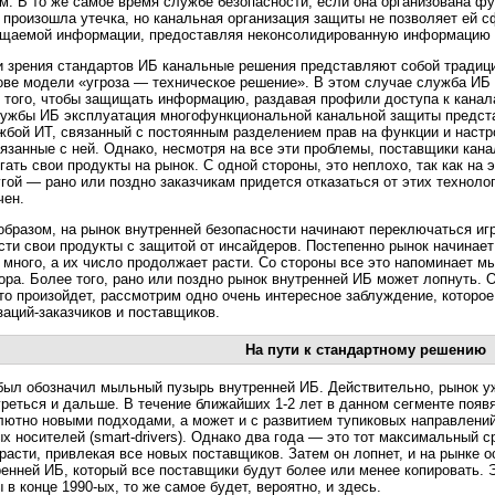
м. В то же самое время службе безопасности, если она организована фу
 произошла утечка, но канальная организация защиты не позволяет ей 
щаемой информации, предоставляя неконсолидированную информацию п
и зрения стандартов ИБ канальные решения представляют собой традиц
ове модели «угроза — техническое решение». В этом случае служба ИБ 
 того, чтобы защищать информацию, раздавая профили доступа к канал
ужбы ИБ эксплуатация многофункциональной канальной защиты предст
жбой ИТ, связанный с постоянным разделением прав на функции и настр
вязанные с ней. Однако, несмотря на все эти проблемы, поставщики ка
гать свои продукты на рынок. С одной стороны, это неплохо, так как на 
угой — рано или поздно заказчикам придется отказаться от этих технолог
чен.
образом, на рынок внутренней безопасности начинают переключаться иг
сти свои продукты с защитой от инсайдеров. Постепенно рынок начинает
 много, а их число продолжает расти. Со стороны все это напоминает
ора. Более того, рано или поздно рынок внутренней ИБ может лопнуть. 
это произойдет, рассмотрим одно очень интересное заблуждение, которо
заций-заказчиков
и поставщиков.
На пути к стандартному решению
ыл обозначил мыльный пузырь внутренней ИБ. Действительно, рынок уж
греться и дальше. В течение ближайших
1-2 лет
в данном сегменте появя
лютно новыми подходами, а может и с развитием тупиковых направлений
ых носителей
(smart-drivers).
Однако два года — это тот максимальный ср
расти, привлекая все новых поставщиков. Затем он лопнет, и на рынке 
ренней ИБ, который все поставщики будут более или менее копировать. 
 в конце
1990-ых,
то же самое будет, вероятно, и здесь.