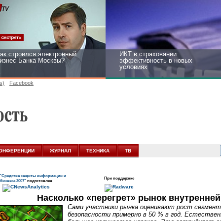
ак строился электронный
ИКТ в страховании:
изнес Банка Москвы?
эффективность в новых
условиях
s)
Facebook
ейтинг CNewsInfrastructure
Информационная безопасность
015: приглашаем участвовать
бизнеса и госструктур:
развитие в новых условиях
ОНФЕРЕНЦИИ
ЖУРНАЛ
ТЕХНИКА
ТВ
"Средства защиты информации и
При поддержке
бизнеса 2007"
подготовлен
Насколько «перегрет» рынок внутренней
Сами участники рынка оценивают рост сегмент
безопасности примерно в 50 % в год. Естествен