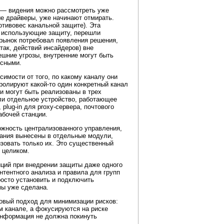
 — видения можно рассмотреть уже
ые драйверы, уже начинают отмирать.
отивовес канальной защите). Эта
, использующие защиту, перешли
 рынок потребовал появления решения,
так, действий инсайдеров) вне
ешние угрозы, внутренние могут быть
ксными.
имости от того, по какому каналу они
нтролируют
какой-то
один конкретный канал
и могут быть реализованы в трех
или отдельное устройство, работающее
,
plug-in
для
proxy-сервера,
почтового
абочей станции.
жность централизованного управления,
ования вынесены в отдельные модули,
изовать только их. Это существенный
 целиком.
иций при внедрении защиты даже одного
нтентного анализа и правила для групп
осто установить и подключить
мы уже сделана.
овый подход для минимизации рисков:
м канале, а фокусируются на риске
информация не должна покинуть
.