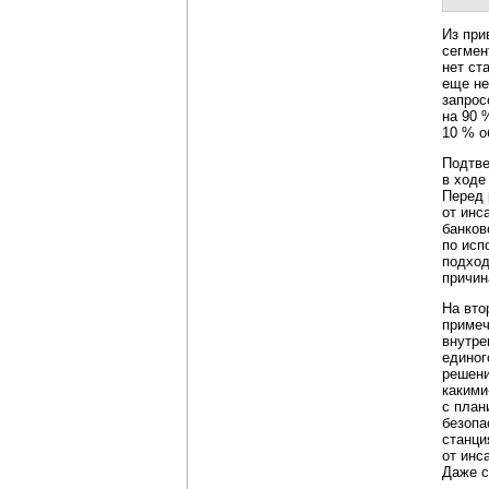
Из при
сегмен
нет ст
еще не
запрос
на 90 
10 % о
Подтве
в ходе
Перед 
от инс
банков
по исп
подход
причин
На вто
примеч
внутре
единог
решени
какими
с план
безопа
станци
от инс
Даже с