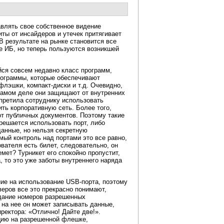
авлять свое собственное видение
ты от инсайдеров и утечек притягивает
В результате на рынке становится все
те ИБ, но теперь пользуются возникшей
йся совсем недавно класс программ,
рограммы, которые обеспечивают
з флэшки,
компакт-диски
и т.д. Очевидно,
 самом деле они защищают от внутренних
апретила сотруднику использовать
ить корпоративную сеть. Более того,
т публичных документов. Поэтому такие
решается использовать порт, либо
данные, но нельзя секретную
ый контроль над портами это все равно,
ователя есть билет, следовательно, он
емет? Турникет его спокойно пропустит,
, то это уже заботы внутреннего наряда
ние на использование
USB-порта,
поэтому
веров все это прекрасно понимают,
адание номеров разрешенных
на нее он может записывать данные,
иректора: «Отлично! Дайте две!».
цию на разрешенной флешке,