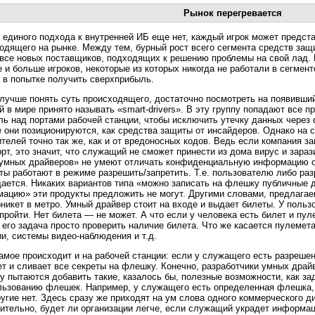
Рынок перегревается
к единого подхода к внутренней ИБ еще нет, каждый игрок может предст
одящего на рынке. Между тем, бурный рост всего сегмента средств защи
 все новых поставщиков, подходящих к решению проблемы на свой лад. 
 и больше игроков, некоторые из которых никогда не работали в сегмен
 в попытке получить сверхприбыль.
лучше понять суть происходящего, достаточно посмотреть на появивши
й в мире принято называть
«smart-drivers».
В эту группу попадают все п
ль над портами рабочей станции, чтобы исключить утечку данных чере
е они позиционируются, как средства защиты от инсайдеров. Однако на
телей точно так же, как и от вредоносных кодов. Ведь если компания з
рт,
это значит, что служащий не сможет принести из дома вирус и зараз
умных драйверов» не умеют отличать конфиденциальную информацию о
ты работают в режиме разрешить/запретить. Т.е. пользователю либо раз
ается. Никаких вариантов типа «можно записать на флешку публичные 
ацию» эти продукты предложить не могут. Другими словами, предлагаем
рникет в метро. Умный драйвер стоит на входе и выдает билеты. У польз
пройти. Нет билета — не может. А что если у человека есть билет и пул
к его задача просто проверить наличие билета. Что же касается пулемета
ии, системы
видео-наблюдения
и т.д.
амое происходит и на рабочей станции: если у служащего есть разреше
ет и сливает все секреты на флешку. Конечно, разработчики умных драй
у пытаются добавить такие, казалось бы, полезные возможности, как з
льзованию флешек. Например, у служащего есть определенная флешка, 
ругие нет. Здесь сразу же приходят на ум слова одного коммерческого д
ительно, будет ли организации легче, если служащий украдет информа