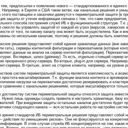
тем, предпосылки к появлению нового — стандартизованного и единого
. Например, в Европе и США такие ветви, как канальные решения и умн
 этого поставщики и заказчики движутся к периметральной защите (в пр
ция защиты от утечек информации связана с тем, что сами предприятия
ального способа построения служб ИБ к функциональной структуре. Т.е.
е смогло бы управлять защитой от каждой из угроз (вирусов, хакерских а
мости от того, по какому каналу она может быть осуществлена. Как и вн
ованы по нескольким каналам, поэтому и решения должны быть компле
ксное решение представляет собой единое хранилище данных (вне завис
ли сеть), серверы контентной фильтрации и перехватчиков (которые ко
авляют данные на анализ на сервер контентой фильтрации). Перехватчик
ктурах.
Во-первых,
шлюз (gateway). То есть, отдельно стоящий сервер 
ме прозрачного
proxy-сервера.
Во-вторых,
plug-in
для сервера. Например
инт-сервера.
В-третьих,
агент на стороне клиента, например, на уровне р
нством систем периметральной защиты является комплексность и возмо
е простота масштабирования. Т.к. функции анализа контента и архивир
еличении нагрузки на перехватчики достаточно резервировать и кластер
о сравнению с канальными решениями, которые масштабируются только
к достоинству систем периметральной защиты относится защита инвест
. Нужно лишь однажды создать правила и настроить хранилище, базу ко
вателей. При внедрении защиты остальных каналов достаточно будет пр
атчики следующего канала — вся остальная работа по настройке систе
и зрения стандартов ИБ периметральные решения представляют собой н
— действия по уменьшению рисков». Они не фокусируются на конкретно
 информации. В этом случае служба ИБ концентрируется на том, какая 
тр. Вопрос, по какому каналу она попытается ее покинуть, уже вторичен