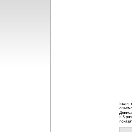
Если г
объемо
Дениса
в 3 ра
показа