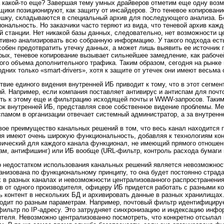
а
какой-то
еще? Завершая тему умных драйверов отметим еще одну возм
щики позиционируют, как защиту от инсайдеров. Это теневое копировани
шку, складываются в специальный архив для последующего анализа. Б
ональность. Но заказчики часто теряют из вида, что теневой архив кажд
й станции. Нет никакой базы данных, следовательно, нет возможности ц
ивно анализировать всю собранную информацию. У такого подхода есть
собен предотвратить утечку данных, а может лишь выявить ее источник 
рых,
теневое копирование вызывает сильнейшее замедление, как рабочей
ого объема дополнительного трафика. Таким образом, сегодня на рынке
одних только
«smart-drivers»,
хотя к защите от утечек они имеют весьма
твие единого видения внутренней ИБ приводит к тому, что в этот сегме
й. Например, если компания поставляет антивирус и антиспам для почто
ть к этому еще и фильтрацию исходящей почты и
WWW-запросов.
Таким
ок внутренней ИБ, представляя свое собственное видение проблемы. Ме
спамом в организации отвечает системный администратор, а за внутрен
ое преимущество канальных решений в том, что весь канал находится п
я имеют очень широкую функциональность, добавляя к технологиям ко
ический для каждого канала функционал, не имеющий прямого отношения
ам, антифишинг) или ИБ вообще
(URL-фильтр,
контроль расхода бумаги н
 недостатком использования канальных решений является невозможнос
анизована по функциональному принципу, то она будет постоянно страда
 в разных каналах и невозможности централизованного распространени
в от одного производителя, офицеру ИБ придется работать с разными к
ь контент в нескольких БД и архивировать данные в разных хранилища
одит по разным параметрам. Например, почтовый фильтр идентифицируе
фильтр
по
IP-адресу.
Это затрудняет синхронизацию и индексацию инфо
теля. Невозможно централизованно посмотреть, что конкретно отсылал 