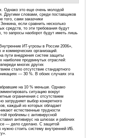
ах. Однако это еще очень молодой
я. Другими словами, среди поставщиков
е того, сами заказчики
 Зенкина, если сравнить несколько
ых средств, то эти требования будут
к, то запросы наоборот будут иметь лишь
«Внутренние
ИТ-угрозы
в России 2006»,
х и коммерческих организаций.
на пути внедрения систем защиты
ух наиболее продвинутых отраслей:
 впереди многих других
вием стало отсутствие стандартного
уникациях — 30 %. В обоих случаях эта
набравшие на 10 % меньше. Однако
комментировать ситуацию вокруг
етные ограничения с отсутствием
но затрудняет выбор конкретного
ов, каждый из которых обладает
зникают естественные трудности
этой проблемы с антивирусной
оставил антивирус на шлюзах и рабочих
все — дело сделано. С защитой
ак нужно стоить систему внутренней ИБ.
су».