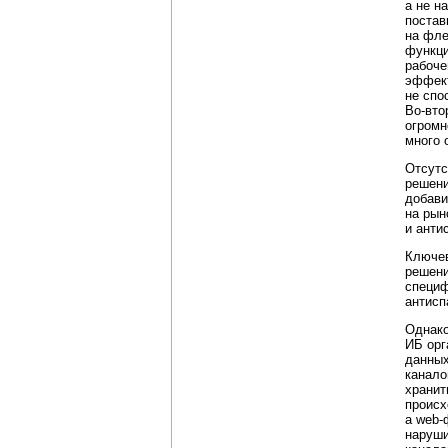
а не н
постав
на фле
функци
рабоче
эффект
не спо
Во-вто
огромн
много 
Отсутс
решени
добави
на рын
и анти
Ключев
решени
специф
антисп
Однако
ИБ орг
данных
канало
хранит
происх
а
web-
наруши