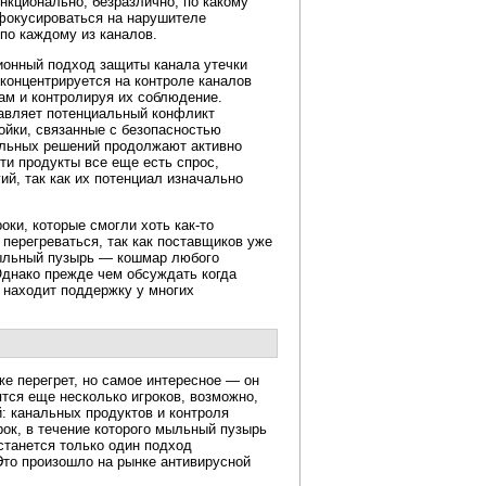
нкционально, безразлично, по какому
сфокусироваться на нарушителе
о каждому из каналов.
ионный подход защиты канала утечки
концентрируется на контроле каналов
ам и контролируя их соблюдение.
авляет потенциальный конфликт
ойки, связанные с безопасностью
нальных решений продолжают активно
эти продукты все еще есть спрос,
ий, так как их потенциал изначально
роки, которые смогли хоть
как-то
 перегреваться, так как поставщиков уже
 мыльный пузырь — кошмар любого
Однако прежде чем обсуждать когда
е находит поддержку у многих
е перегрет, но самое интересное — он
тся еще несколько игроков, возможно,
: канальных продуктов и контроля
ок, в течение которого мыльный пузырь
останется только один подход
Это произошло на рынке антивирусной