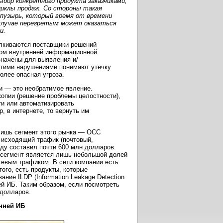
бор конкретного продукта заказчиками,
иклы продаж. Со стороны такая
 пузырь, который время от времени
 случае перегретым может оказаться
и.
алкиваются поставщики решений
ком внутренней информационной
азначены для выявления и/
 этими нарушениями понимают утечку
олее опасная угроза.
и — это необратимое явление.
опии (решение проблемы целостности),
и или автоматизировать
, в интернете, то вернуть им
 лишь сегмент этого рынка — OCC
з исходящий трафик (почтовый,
оду составил почти 600 млн долларов.
т сегмент является лишь небольшой долей
тевым трафиком. В сети компании есть
ого, есть продукты, которые
ание ILDP (Information Leakage Detection
ей ИБ. Таким образом, если посмотреть
 долларов.
нней ИБ