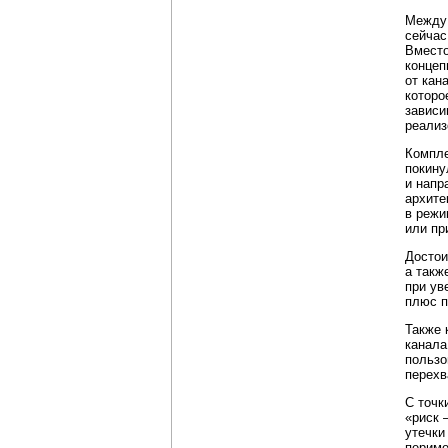
Между 
сейчас
Вместо
концеп
от кан
которо
зависи
реализ
Компле
покину
и напр
архите
в режи
или
пр
Достои
а такж
при ув
плюс п
Также 
канала
пользо
перехв
С точк
«риск 
утечки
периме