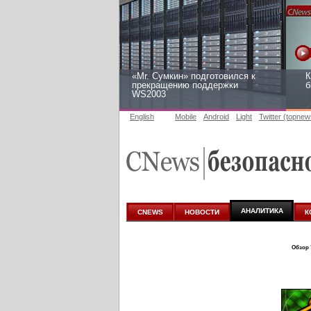
«Mr. Сумкин» подготовился к
К
прекращению поддержки
б
WS2003
English
Mobile
Android
Light
Twitter (topnew
Заоблачная оптимизация: как
Р
Faberlic изменил подход к
2
аналитике
АНАЛИТИКА
CNEWS
НОВОСТИ
К
Обзор