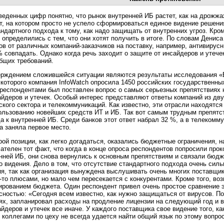
веденных цифр понятно, что рынок внутренней ИБ растет, как на дрожж
т, на котором просто не успело сформироваться единое видение решени
андартного подхода к тому, как надо защищать от внутренних угроз. Кром
 определились с тем, что они хотят получить в итоге. По словам Дениса
ов от различных
компаний-заказчиков
на поставку, например, антивирусн
% совпадать. Однако когда речь заходит о защите от инсайдеров и утече
бщих требований.
рждением сложившейся ситуации являются результаты исследования 
 которого компания InfoWatch опросила 1450 российских государственны
респондентами был поставлен вопрос о самых серьезных препятствиях 
айдеров и утечек. Особый интерес представляют ответы компаний из дв
ского сектора и телекоммуникаций. Как известно, эти отрасли находятся
ользованию новейших средств ИТ и ИБ. Так вот самым трудным препятст
а к внутренней ИБ. Среди банков этот ответ набрал 32 %, а в телекомм
а заняла первое место.
рой позиции, как легко догадаться, оказались бюджетные ограничения, 
ателен тот факт, что когда в конце опроса респондентов попросили про
нней ИБ, они снова вернулись к основным препятствиям и связали бюдж
о видения. Дело в том, что отсутствие стандартного подхода очень силь
я, так как организация вынуждена выслушивать очень многих поставщик
-то
плюсами, но мало чем пересекается с конкурентами. Кроме того, во
ированием бюджета. Один респондент привел очень простое сравнение 
сностью: «Сегодня всем известно, как нужно защищаться от вирусов. П
ях, запланировал расходы на продление лицензии на следующий год и 
айдеров и утечек все иначе. У каждого поставщика свое видение того, к
 коллегами по цеху не всегда удается найти общий язык по этому вопро