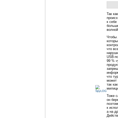
Так ка
происх
к себе
больше
волной
Чтобы 
которы
контро
что вс
наруши
USB-по
99 % «
продук
запрещ
информ
что ту
может 
так ка
милиц
Тоже с
он бер
поэтом
к испо
а на д
Действ