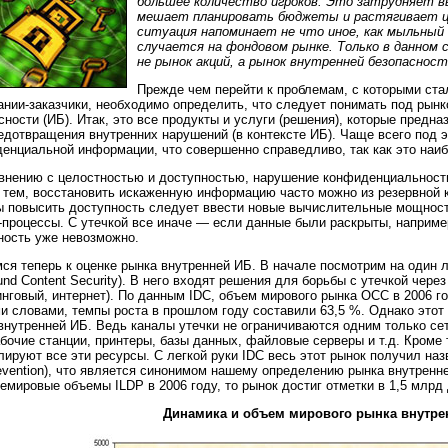
большее количество игроков. Это затрудняет вы
мешает планировать бюджеты и растягивает ц
ситуация напоминает не что иное, как мыльный
случается на фондовом рынке. Только в данном
не рынок акций, а рынок внутренней безопасност
Прежде чем перейти к проблемам, с которыми ст
ании-заказчики,
необходимо определить, что следует понимать под рын
сности (ИБ). Итак, это все продукты и услуги (решения), которые предн
едотвращения внутренних нарушений (в контексте ИБ). Чаще всего под
енциальной информации, что совершенно справедливо, так как это наиб
внению с целостностью и доступностью, нарушение конфиденциальност
тем, восстановить искаженную информацию часто можно из резервной к
ы повысить доступность следует ввести новые вычислительные мощност
-процессы.
С утечкой все иначе — если данные были раскрыты, например
ность уже невозможно.
ся теперь к оценке рынка внутренней ИБ. В начале посмотрим на один
und Content Security). В него входят решения для борьбы с утечкой чере
нговый, интернет). По данным IDC, объем мирового рынка OCC в 2006 г
и словами, темпы роста в прошлом году составили 63,5 %. Однако это
внутренней ИБ. Ведь каналы утечки не ограничиваются одним только се
бочие станции, принтеры, базы данных, файловые серверы и т.д. Кроме т
лируют все эти ресурсы. С легкой руки IDC весь этот рынок получил назв
evention), что является синонимом нашему определению рынка внутренн
емировые объемы ILDP в 2006 году, то рынок достиг отметки в 1,5 млрд
Динамика и объем мирового рынка внутре