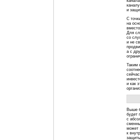
канала
каналу
и защи
С точк
на осн
вместо
Для сл
со слу
и не с
продви
а с др
ограни
Таким 
соотне
сейчас
инвест
и как 
органи
Выше б
будет 
с абсо
сменн
может 
к внут
защиты