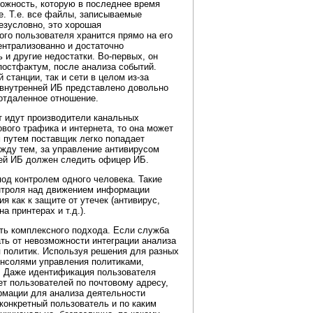
ожность, которую в последнее время
е. Т.е. все файлы, записываемые
езусловно, это хорошая
ого пользователя хранится прямо на его
ентрализованно и достаточно
 и другие недостатки.
Во-первых,
он
постфактум, после анализа событий.
 станции, так и сети в целом
из-за
 внутренней ИБ представлено довольно
 отдаленное отношение.
нт идут производители канальных
вого трафика и интернета, то она может
 путем поставщик легко попадает
жду тем, за управление антивирусом
ней ИБ должен следить офицер ИБ.
од контролем одного человека. Такие
нтроля над движением информации
 как к защите от утечек (антивирус,
а принтерах и т.д.).
ть комплексного подхода. Если служба
ть от невозможности интеграции анализа
я политик. Используя решения для разных
онсолями управления политиками,
х. Даже идентификация пользователя
т пользователей по почтовому адресу,
рмации для анализа деятельности
конкретный пользователь и по каким