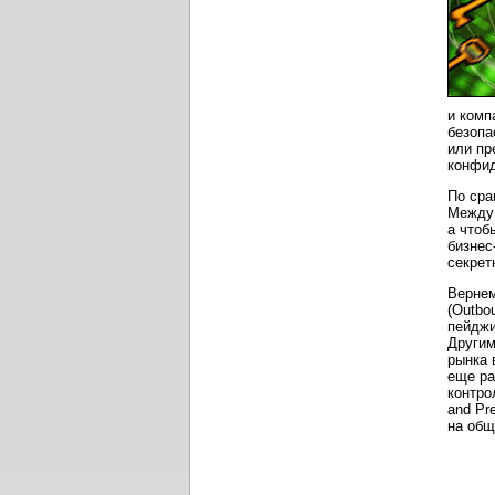
и
комп
безопа
или пр
конфид
По сра
Между 
а чтоб
бизнес
секрет
Вернем
(Outbo
пейджи
Другим
рынка 
еще ра
контро
and Pr
на общ