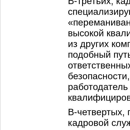
В-третьих,
кад
специализиру
«переманиван
высокой квал
из других ком
подобный пут
ответственны
безопасности,
работодатель
квалифицирова
В-четвертых,
п
кадровой слу