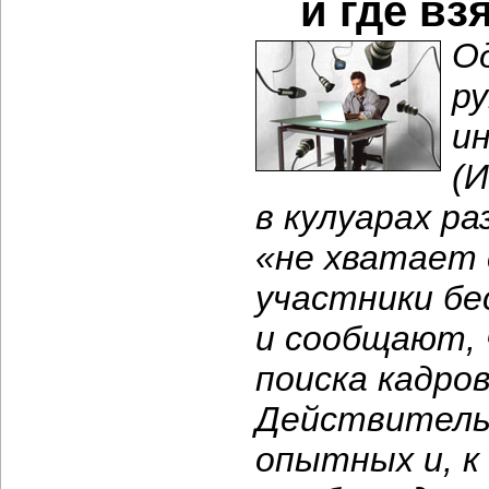
и где вз
О
р
и
(И
в кулуарах р
«не хватает 
участники б
и сообщают, 
поиска кадро
Действительн
опытных и, к