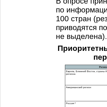
В опросе при
по информаци
100 стран (ре
приводятся по
не выделена).
Приоритетн
пер
Регио
Европа, Ближний Восток, страны
А
региона
Американский регион
Россия *