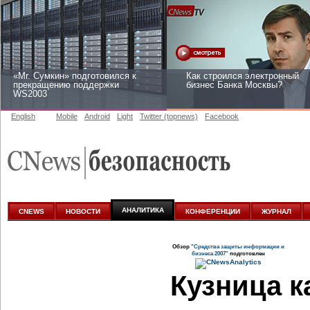
«Mr. Сумкин» подготовился к
Как строился электронный
прекращению поддержки
бизнес Банка Москвы?
WS2003
English
Mobile
Android
Light
Twitter (topnews)
Facebook
Заоблачная оптимизация: как
Рейтинг CNewsInfrastructure
Faberlic изменил подход к
2015: приглашаем участвова
аналитике
АНАЛИТИКА
CNEWS
НОВОСТИ
КОНФЕРЕНЦИИ
ЖУРНАЛ
Обзор
"Средства защиты информации и
бизнеса 2007"
подготовлен
Кузница к