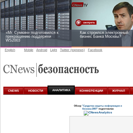
«Mr. Сумкин» подготовился к
Как строился электронный
прекращению поддержки
бизнес Банка Москвы?
WS2003
English
Mobile
Android
Light
Twitter (topnews)
Facebook
Заоблачная оптимизация: как
Рейтинг CNewsInfrastructure
Faberlic изменил подход к
2015: приглашаем участвова
аналитике
АНАЛИТИКА
CNEWS
НОВОСТИ
КОНФЕРЕНЦИИ
ЖУРНАЛ
Обзор
"Средства защиты информации и
бизнеса 2007"
подготовлен