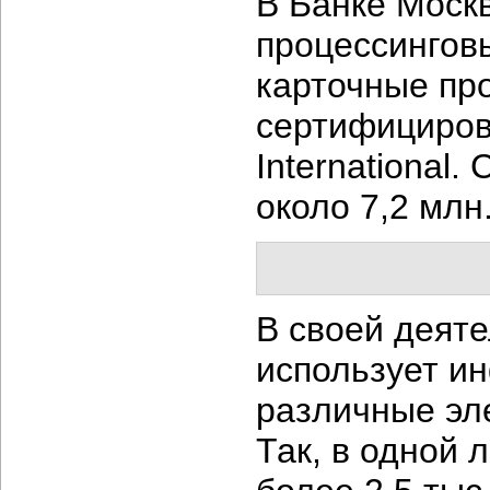
В Банке Моск
процессингов
карточные пр
сертифицирова
International
около 7,2 млн.
В своей деят
использует и
различные эл
Так, в одной 