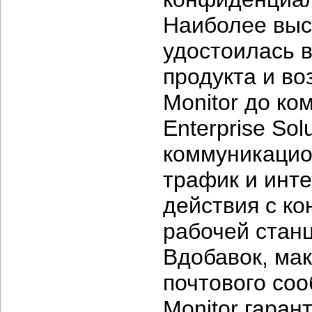
Наиболее выс
удостоилась 
продукта и во
Monitor до ко
Enterprise So
коммуникацион
трафик и инте
действия с к
рабочей станц
Вдобавок, ма
почтового соо
Monitor гаран