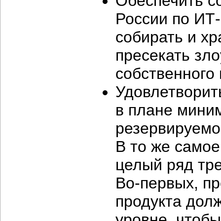
Обеспечить с
России по ИТ-
собирать и хр
пресекать зл
собственного
Удовлетворить
в плане мини
резервируемог
В то же само
целый ряд тр
Во-первых, пр
продукта дол
уровне, чтоб